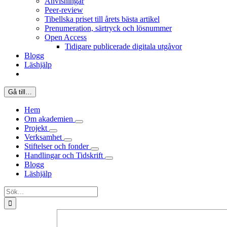
Anvisningar
Peer-review
Tibellska priset till årets bästa artikel
Prenumeration, särtryck och lösnummer
Open Access
Tidigare publicerade digitala utgåvor
Blogg
Läshjälp
Gå till…
Hem
Om akademien
Projekt
Verksamhet
Stiftelser och fonder
Handlingar och Tidskrift
Blogg
Läshjälp
Sök
efter: