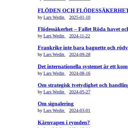
FLÖDEN OCH FLÖDESSÄKERHET – ur
by
Lars Wedin
2025-01-10
Flödessäkerhet – Fallet Röda havet o
by
Lars Wedin
2024-11-22
Frankrike inte bara baguette och rödv
by
Lars Wedin
2024-09-28
Det internationella systemet är ett kom
by
Lars Wedin
2024-08-16
Om strategisk tvetydighet och handling
by
Lars Wedin
2024-05-27
Om signalering
by
Lars Wedin
2024-03-01
Kärnvapen i rymden?