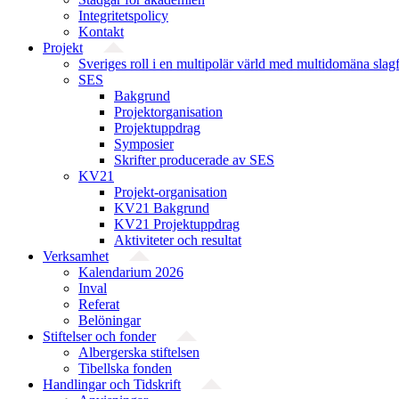
Integritetspolicy
Kontakt
Projekt
Sveriges roll i en multipolär värld med multidomäna slag
SES
Bakgrund
Projekt­organisation
Projektuppdrag
Symposier
Skrifter producerade av SES
KV21
Projekt-organisation
KV21 Bakgrund
KV21 Projektuppdrag
Aktiviteter och resultat
Verksamhet
Kalendarium 2026
Inval
Referat
Belöningar
Stiftelser och fonder
Albergerska stiftelsen
Tibellska fonden
Handlingar och Tidskrift