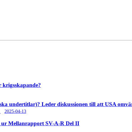
er krigsskapande?
a undertitlar)? Leder diskussionen till att USA omvär
n
2025-04-13
Mellanrapport SV-A-R Del II