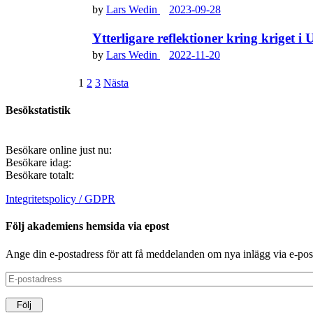
by
Lars Wedin
2023-09-28
Ytterligare reflektioner kring kriget i
by
Lars Wedin
2022-11-20
Sidnumrering
1
2
3
Nästa
för
Besökstatistik
inlägg
Besökare online just nu:
Besökare idag:
Besökare totalt:
Integritetspolicy / GDPR
Följ akademiens hemsida via epost
Ange din e-postadress för att få meddelanden om nya inlägg via e-pos
E-
postadress
Följ