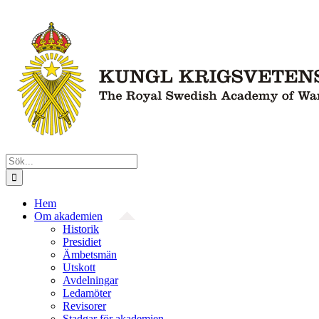
Fortsätt
till
innehållet
Sök
efter:
Hem
Om akademien
Historik
Presidiet
Ämbetsmän
Utskott
Avdelningar
Ledamöter
Revisorer
Stadgar för akademien