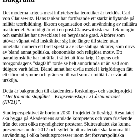
Det moderna krigets mest inflytelserika teoretiker är tveklöst Carl
von Clausewitz. Hans tankar har fortfarande ett starkt inflytande på
militär teoribildning, liksom organisation och användning av militära
maktmedel. Samtidigt är vi i en post-Clausewitzisk era. Teknologin
och samhället har utvecklats i en betydande grad. Aktörer som
utövar väpnat våld inskränker sig inte längre till stater, utan
innefattar numera ett brett spektra av icke statliga aktörer, som drivs
av bland annat politiska, ekonomiska och religiösa motiv. Ett
paradigmskifte har inträffat i sättet att föra krig. Dagens och
morgondagens ”slagfält” torde se helt annorlunda ut än vad som
tidigare varit fallet. Bland annat har civila medel i krigföringen fått
ett större utrymme och gränsen till vad som är militärt är svår att
urskilja.
Detta är bakgrunden till akademiens forsknings- och studieprojekt
”Det framtida slagfältet – Krigsvetenskap i 21.århundradet
(KV21)”
.
Studieperspektivet är bortom 2030. Projektet är flerårigt. Resultatet
ska bygga på Akademiens samlade kompetens och vara fristående
från det som olika myndigheter presterar. Slutresultatet ska kunna
presenteras under 2017 och syftet är att materialet ska komma till
användning i olika beslutsprocesser inom det försvarspolitiska