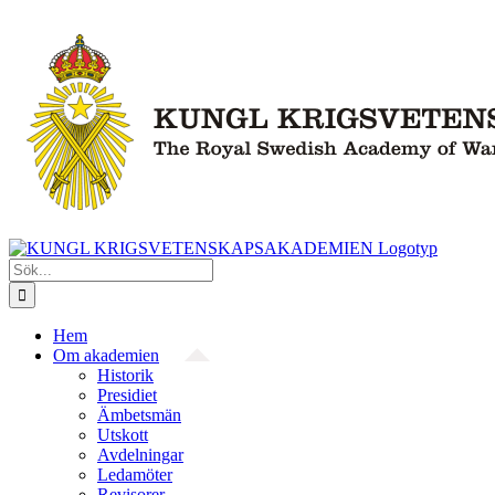
Fortsätt
till
innehållet
Sök
efter:
Hem
Om akademien
Historik
Presidiet
Ämbetsmän
Utskott
Avdelningar
Ledamöter
Revisorer