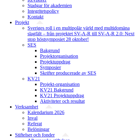
Stadgar för akademien
Integritetspolicy
Kontakt
Projekt
Sveriges roll i en multipolär värld med multidomäna
slagfält – från projektet SV-A-R till SV-A-R 2.0: Next
stop höstsymposiet 28 oktober!
SES
Bakgrund
Projekt­organisation
Projektuppdrag
Symposier
Skrifter producerade av SES
KV21
Projekt-organisation
KV21 Bakgrund
KV21 Projektuppdrag
Aktiviteter och resultat
Verksamhet
Kalendarium 2026
Inval
Referat
Belöningar
Stiftelser och fonder