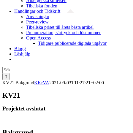
Albergerska stiftelsen
Tibellska fonden
Handlingar och Tidskrift
Anvisningar
Peer-review
Tibellska priset till årets bästa artikel
Prenumeration, särtryck och lösnummer
Open Access
Tidigare publicerade digitala utgåvor
Blogg
Läshjälp
Sök
efter:
KV21 Bakgrund
KKrVA
2021-09-03T11:27:21+02:00
KV21
Projektet avslutat
Bakgrund