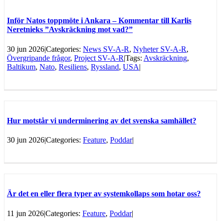
Inför Natos toppmöte i Ankara – Kommentar till Karlis
Neretnieks ”Avskräckning mot vad?”
30 jun 2026
|
Categories:
News SV-A-R
,
Nyheter SV-A-R
,
Övergripande frågor
,
Project SV-A-R
|
Tags:
Avskräckning
,
Baltikum
,
Nato
,
Resiliens
,
Ryssland
,
USA
|
Hur motstår vi underminering av det svenska samhället?
30 jun 2026
|
Categories:
Feature
,
Poddar
|
Är det en eller flera typer av systemkollaps som hotar oss?
11 jun 2026
|
Categories:
Feature
,
Poddar
|