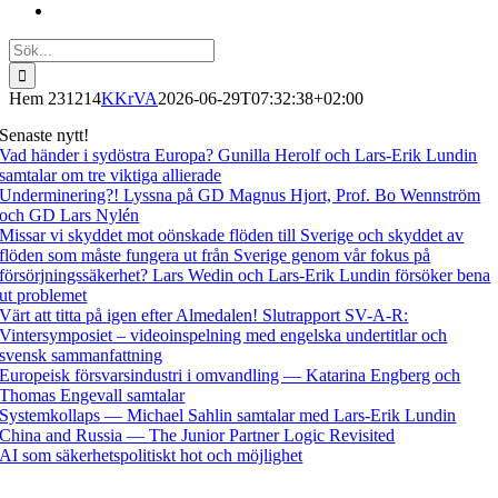
Sök
efter:
Hem 231214
KKrVA
2026-06-29T07:32:38+02:00
Senaste nytt!
Vad händer i sydöstra Europa? Gunilla Herolf och Lars-Erik Lundin
samtalar om tre viktiga allierade
Underminering?! Lyssna på GD Magnus Hjort, Prof. Bo Wennström
och GD Lars Nylén
Missar vi skyddet mot oönskade flöden till Sverige och skyddet av
flöden som måste fungera ut från Sverige genom vår fokus på
försörjningssäkerhet? Lars Wedin och Lars-Erik Lundin försöker bena
ut problemet
Värt att titta på igen efter Almedalen! Slutrapport SV-A-R:
Vintersymposiet – videoinspelning med engelska undertitlar och
svensk sammanfattning
Europeisk försvarsindustri i omvandling — Katarina Engberg och
Thomas Engevall samtalar
Systemkollaps — Michael Sahlin samtalar med Lars-Erik Lundin
China and Russia — The Junior Partner Logic Revisited
AI som säkerhetspolitiskt hot och möjlighet