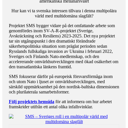
amerikanska mellanårsvalet
Hur kan vi ta svenska intressen tillvara i denna multipolära
värld med multidomäna slagfält?
Projektet SMS bygger vidare på det omfattande arbete som
genomfördes inom SV-A-R-projektet (Sverige,
Avskräckning och Resiliens) 2023-2025. Det nya projektet
tar sin utgångspunkt i den dramatiskt förändrade
säkerhetspolitiska situation som präglat perioden sedan
Rysslands fullskaliga invasion av Ukraina i februari 2022,
Sveriges och Finlands Nato-medlemskap, och den
accelererande omvärldsutvecklingen med ökad osäkerhet om
den transatlantiska länkens framtid.
SMS fokuserar därför på europeisk försvarsförmåga inom
och utom Nato i ljuset av omvärldsutvecklingen, med
särskild uppmärksamhet på den nordisk-baltiska dimensionen
och plurilaterala samarbetsformer.
Följ projektets hemsida
för att informera om hur arbetet
framskrider utifrån ett antal olika infallsvinklar.