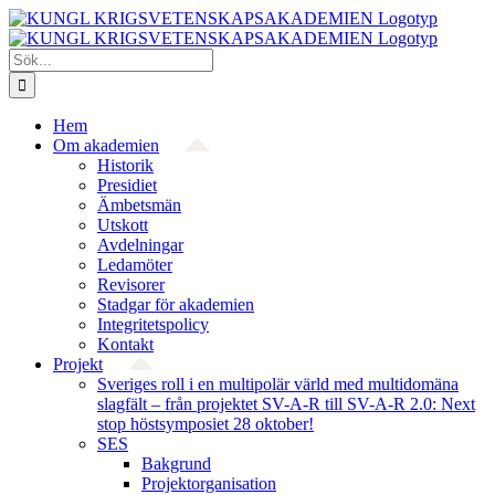
Fortsätt
till
innehållet
Sök
efter:
Hem
Om akademien
Historik
Presidiet
Ämbetsmän
Utskott
Avdelningar
Ledamöter
Revisorer
Stadgar för akademien
Integritetspolicy
Kontakt
Projekt
Sveriges roll i en multipolär värld med multidomäna
slagfält – från projektet SV-A-R till SV-A-R 2.0: Next
stop höstsymposiet 28 oktober!
SES
Bakgrund
Projekt­organisation