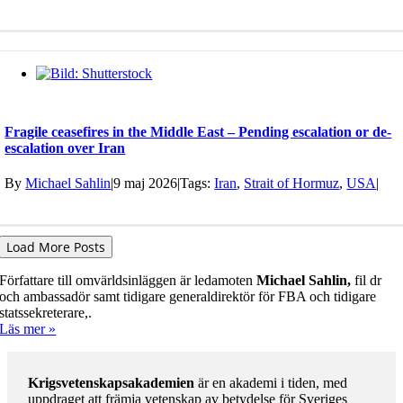
Fragile ceasefires in the Middle East – Pending escalation or de-
escalation over Iran
By
Michael Sahlin
|
9 maj 2026
|
Tags:
Iran
,
Strait of Hormuz
,
USA
|
Load More Posts
Författare till omvärldsinläggen är ledamoten
Michael Sahlin,
fil dr
och ambassadör samt tidigare general­direktör för FBA och tidigare
stats­sekre­terare,.
Läs mer »
Krigsvetenskapsakademien
är en akademi i tiden, med
uppdraget att främja vetenskap av betydelse för Sveriges