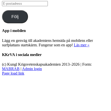
E-
postadress
Följ
App i mobilen
Lägg en genväg till akademiens hemsida på mobilens eller
surfplattans startskärm. Fungerar som en app!
Läs mer »
KKrVA i sociala medier
(c) Kungl Krigsvetenskapsakademien 2013–
2026 | Form:
MABRAB
|
Admin login
Page load link
Till
toppen