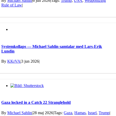
By
Michael Sahlin
|
6 jun 2026
|
Tags:
Trump
,
USA
,
Weaponizing
Rule of Law
|
Systemkollaps — Michael Sahlin samtalar med Lars-Erik
Lundin
By
KKrVA
|
3 jun 2026
|
Gaza locked in a Catch 22 Stranglehold
By
Michael Sahlin
|
28 maj 2026
|
Tags:
Gaza
,
Hamas
,
Israel
,
Trump
|