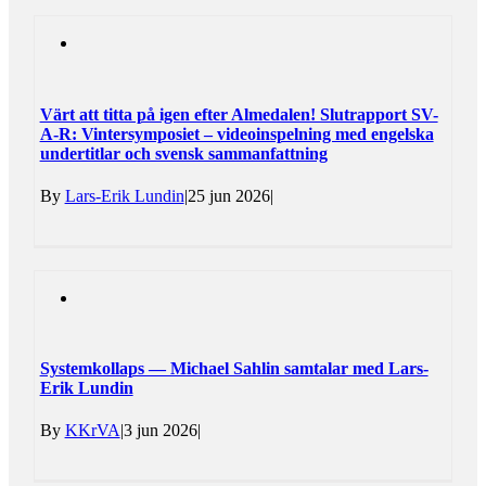
Värt att titta på igen efter Almedalen! Slutrapport SV-
A-R: Vintersymposiet – videoinspelning med engelska
undertitlar och svensk sammanfattning
By
Lars-Erik Lundin
|
25 jun 2026
|
Systemkollaps — Michael Sahlin samtalar med Lars-
Erik Lundin
By
KKrVA
|
3 jun 2026
|