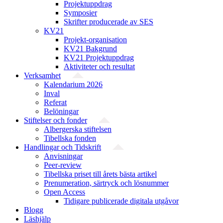
Projektuppdrag
Symposier
Skrifter producerade av SES
KV21
Projekt-organisation
KV21 Bakgrund
KV21 Projektuppdrag
Aktiviteter och resultat
Verksamhet
Kalendarium 2026
Inval
Referat
Belöningar
Stiftelser och fonder
Albergerska stiftelsen
Tibellska fonden
Handlingar och Tidskrift
Anvisningar
Peer-review
Tibellska priset till årets bästa artikel
Prenumeration, särtryck och lösnummer
Open Access
Tidigare publicerade digitala utgåvor
Blogg
Läshjälp