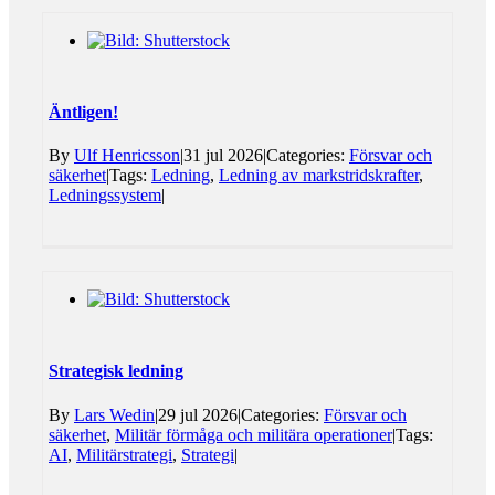
Äntligen!
By
Ulf Henricsson
|
31 jul 2026
|
Categories:
Försvar och
säkerhet
|
Tags:
Ledning
,
Ledning av markstridskrafter
,
Ledningssystem
|
Strategisk ledning
By
Lars Wedin
|
29 jul 2026
|
Categories:
Försvar och
säkerhet
,
Militär förmåga och militära operationer
|
Tags:
AI
,
Militärstrategi
,
Strategi
|