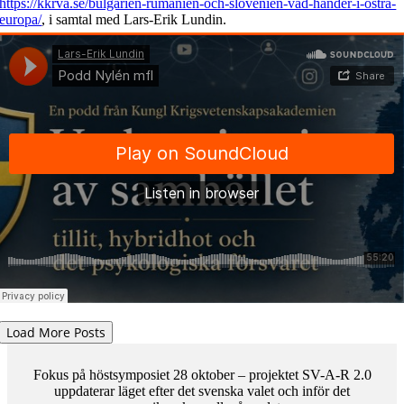
https://kkrva.se/bulgarien-rumanien-och-slovenien-vad-hander-i-ostra-
europa/
, i samtal med Lars-Erik Lundin.
[…]
6 aug 2026
|
Tags:
Bulgarien
,
Rumänien
,
Slovenien
|
Load More Posts
Load More Posts
Fokus på höstsymposiet 28 oktober – projektet SV-A-R 2.0
uppdaterar läget efter det svenska valet och inför det