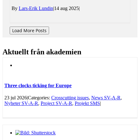
By
Lars-Erik Lundin
|
14 aug 2025
|
Load More Posts
Aktuellt från akademien
Three clocks ticking for Europe
23 jul 2026
|
Categories:
Crosscutting issues
,
News SV-A-R
,
Nyheter SV-A-R
,
Project SV-A-R
,
Projekt SMS
|