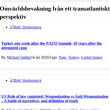
Omvärldsbevakning från ett transatlantiskt
perspektiv
Turkey one week after the NATO Summit, 10 years after the
attempted coup
By
Michael Sahlin
|
16 jul 2026
|
Tags:
Nato
,
Turkey
,
United States
|
US Rule of law contested: Weaponization vs Anti-Weaponization
– A battle of narratives, and definition of truth