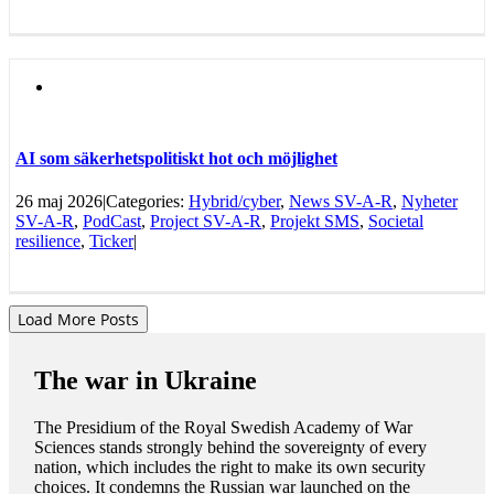
AI som säkerhetspolitiskt hot och möjlighet
26 maj 2026
|
Categories:
Hybrid/cyber
,
News SV-A-R
,
Nyheter
SV-A-R
,
PodCast
,
Project SV-A-R
,
Projekt SMS
,
Societal
resilience
,
Ticker
|
Load More Posts
The war in Ukraine
The Presidium of the Royal Swedish Academy of War
Sciences stands strongly behind the sovereignty of every
nation, which includes the right to make its own security
choices. It condemns the Russian war launched on the