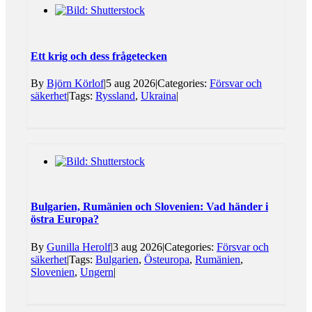
Ett krig och dess frågetecken
By
Björn Körlof
|
5 aug 2026
|
Categories:
Försvar och
säkerhet
|
Tags:
Ryssland
,
Ukraina
|
Bulgarien, Rumänien och Slovenien: Vad händer i
östra Europa?
By
Gunilla Herolf
|
3 aug 2026
|
Categories:
Försvar och
säkerhet
|
Tags:
Bulgarien
,
Östeuropa
,
Rumänien
,
Slovenien
,
Ungern
|