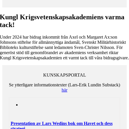
Kungl Krigsvetenskapsakademiens varma
tack!
Under 2024 har bidrag inkommit från Axel och Margaret Ax:son
Johnsons stiftelse för allmännyttiga ändamål, Svenskt Militärhistoriskt
Biblioteks kulturstiftelse samt ledamoten Sven-Christer Nilsson. För
generöst stöd till genomförandet av akademiens verksamhet riktar
Kungl Krigsvetenskapsakademien ett varmt tack till våra bidragsgivare
KUNSKAPSPORTAL
Se ytterligare informationstexter (Lars-Erik Lundin Substack)
här
Presentation av Lars Wedins bok om Havet och dess
strategi