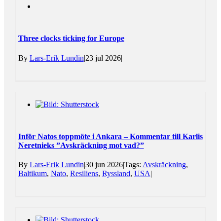
Three clocks ticking for Europe
By
Lars-Erik Lundin
|
23 jul 2026
|
Inför Natos toppmöte i Ankara – Kommentar till Karlis
Neretnieks ”Avskräckning mot vad?”
By
Lars-Erik Lundin
|
30 jun 2026
|
Tags:
Avskräckning
,
Baltikum
,
Nato
,
Resiliens
,
Ryssland
,
USA
|