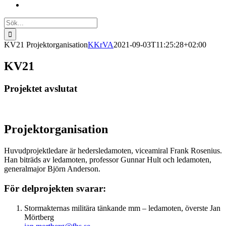
Sök
efter:
KV21 Projektorganisation
KKrVA
2021-09-03T11:25:28+02:00
KV21
Projektet avslutat
Projektorganisation
Huvudprojektledare är hedersledamoten, viceamiral Frank Rosenius.
Han biträds av ledamoten, professor Gunnar Hult och ledamoten,
generalmajor Björn Anderson.
För delprojekten svarar:
Stormakternas militära tänkande mm – ledamoten, överste Jan
Mörtberg