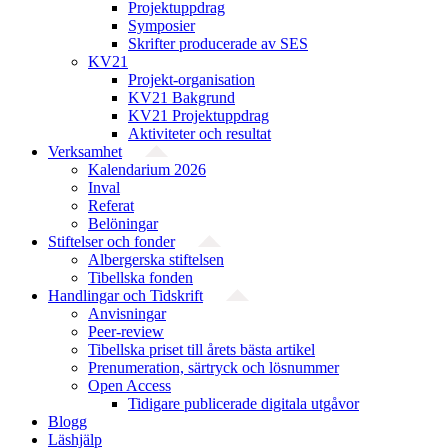
Projektuppdrag
Symposier
Skrifter producerade av SES
KV21
Projekt-organisation
KV21 Bakgrund
KV21 Projektuppdrag
Aktiviteter och resultat
Verksamhet
Kalendarium 2026
Inval
Referat
Belöningar
Stiftelser och fonder
Albergerska stiftelsen
Tibellska fonden
Handlingar och Tidskrift
Anvisningar
Peer-review
Tibellska priset till årets bästa artikel
Prenumeration, särtryck och lösnummer
Open Access
Tidigare publicerade digitala utgåvor
Blogg
Läshjälp