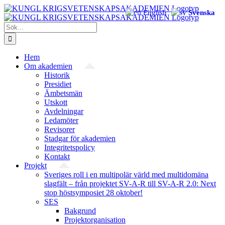
Fortsätt
English
Svenska
till
innehållet
Sök
efter:
Hem
Om akademien
Historik
Presidiet
Ämbetsmän
Utskott
Avdelningar
Ledamöter
Revisorer
Stadgar för akademien
Integritetspolicy
Kontakt
Projekt
Sveriges roll i en multipolär värld med multidomäna
slagfält – från projektet SV-A-R till SV-A-R 2.0: Next
stop höstsymposiet 28 oktober!
SES
Bakgrund
Projekt­organisation