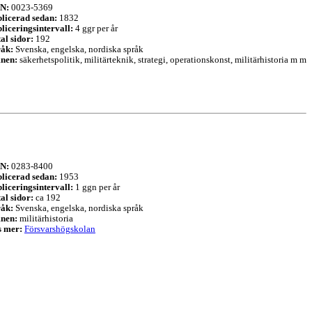
SN:
0023-5369
licerad sedan:
1832
liceringsintervall:
4 ggr per år
al sidor:
192
åk:
Svenska, engelska, nordiska språk
nen:
säkerhetspolitik, militärteknik, strategi, operationskonst, militärhistoria m m
SN:
0283-8400
licerad sedan:
1953
liceringsintervall:
1 ggn per år
al sidor:
ca 192
åk:
Svenska, engelska, nordiska språk
nen:
militärhistoria
s mer:
Försvarshögskolan