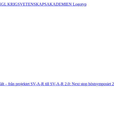
fält – från projektet SV-A-R till SV-A-R 2.0: Next stop höstsymposiet 