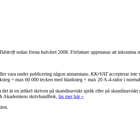
Tidskrift
sedan första halvåret 2008. Författare uppmanas att inkomma me
e eller vara under publicering någon annanstans.
KKrVAT
accepterar
inte
m
steg = max 60 000 tecken med blanksteg = max 20 A-4-sidor i normal te
 det är en artikel skriven på skandinaviskt språk eller på skandinaviskt
h Akademiens skrivhandbok,
läs mer här »
tion.