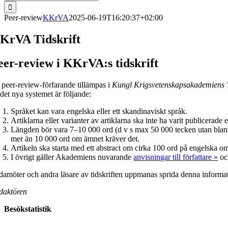
efter:
Peer-review
KKrVA
2025-06-19T16:20:37+02:00
KrVA Tidskrift
eer-review i KKrVA:s tidskrift
t peer-review-förfarande tillämpas i
Kungl Krigs­veten­skaps­akademiens 
 det nya systemet är följande:
Språket kan vara engelska eller ett skandinaviskt språk.
Artiklarna eller varianter av artiklarna ska inte ha varit publicerad
Längden bör vara 7–10 000 ord (d v s max 50 000 tecken utan blank
mer än 10 000 ord om ämnet kräver det.
Artikeln ska starta med ett abstract om cirka 100 ord på engelska om
I övrigt gäller Akademiens nuvarande
anvisningar till författare »
oc
damöter och andra läsare av tidskriften uppmanas sprida denna informa
daktören
Besökstatistik