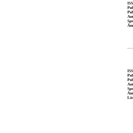
IS
Pub
Pub
Ant
Spr
Äm
IS
Pub
Pub
Ant
Spr
Äm
Lä