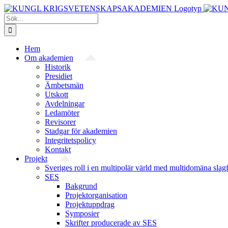
Fortsätt
till
Sök
innehållet
efter:
Hem
Om akademien
Historik
Presidiet
Ämbetsmän
Utskott
Avdelningar
Ledamöter
Revisorer
Stadgar för akademien
Integritetspolicy
Kontakt
Projekt
Sveriges roll i en multipolär värld med multidomäna slag
SES
Bakgrund
Projekt­organisation
Projektuppdrag
Symposier
Skrifter producerade av SES