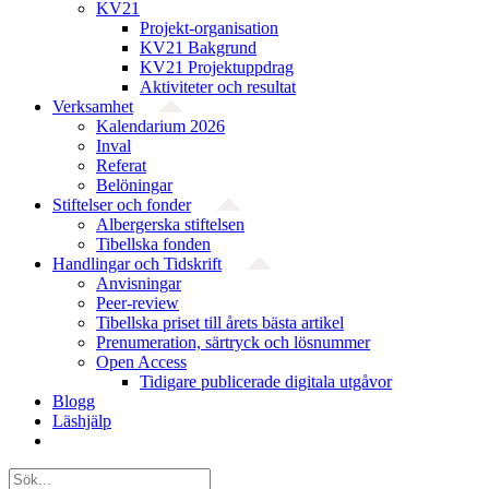
KV21
Projekt-organisation
KV21 Bakgrund
KV21 Projektuppdrag
Aktiviteter och resultat
Verksamhet
Kalendarium 2026
Inval
Referat
Belöningar
Stiftelser och fonder
Albergerska stiftelsen
Tibellska fonden
Handlingar och Tidskrift
Anvisningar
Peer-review
Tibellska priset till årets bästa artikel
Prenumeration, särtryck och lösnummer
Open Access
Tidigare publicerade digitala utgåvor
Blogg
Läshjälp
Sök