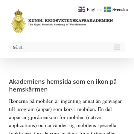
Fortsätt
Svenska
English
till
innehållet
Gå till…
Akademiens hemsida som en ikon på
hemskärmen
Ikonerna på mobilen är ingenting annat än genvägar
till program (appar) som körs i mobilen. En del
appar är gjorda enkom för mobilen (native
applications) och använder sig mobilens speciella
funktioner, t ex de som används för att ringa eller