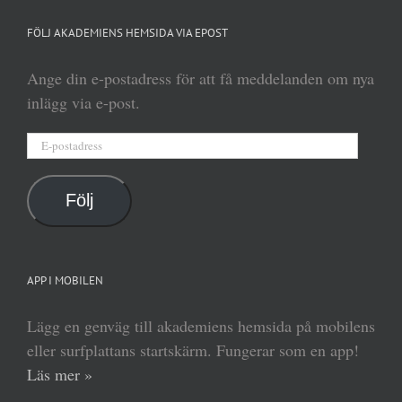
FÖLJ AKADEMIENS HEMSIDA VIA EPOST
Ange din e-postadress för att få meddelanden om nya
inlägg via e-post.
E-
postadress
Följ
APP I MOBILEN
Lägg en genväg till akademiens hemsida på mobilens
eller surfplattans startskärm. Fungerar som en app!
Läs mer »