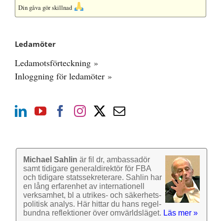
Din gåva gör skillnad
Ledamöter
Ledamotsförteckning »
Inloggning för ledamöter »
Michael Sahlin
är fil dr, ambassadör
samt tidigare general­direktör för FBA
och tidigare stats­sekre­terare. Sahlin har
en lång erfarenhet av inter­nationell
verk­samhet, bl a utrikes- och säkerhets­
politisk analys. Här hittar du hans regel­
bundna reflek­tioner över omvärlds­läget.
Läs mer »