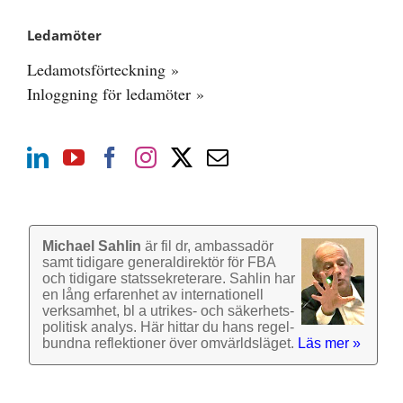
Ledamöter
Ledamotsförteckning »
Inloggning för ledamöter »
Michael Sahlin
är fil dr, ambassadör
samt tidigare general­direktör för FBA
och tidigare stats­sekre­terare. Sahlin har
en lång erfarenhet av inter­nationell
verk­samhet, bl a utrikes- och säkerhets­
politisk analys. Här hittar du hans regel­
bundna reflek­tioner över omvärlds­läget.
Läs mer »