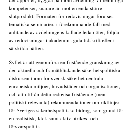
delrapporter, byggda på inom avdelning VI befintliga
kompetenser, snarare än mot en enda större
slutprodukt. Formaten för redovisningar förutses
tematiska seminarier, i förekommande fall med
anlitande av avdelningens kallade ledamöter, följda
av redovisningar i akademins gula tidskrift eller i
särskilda häften.
Syftet är att genomföra en fristående granskning av
den aktuella och framåtblickande säkerhetspolitiska
diskursen inom för svensk säkerhet centrala
europeiska miljöer, huvudstäder och organisationer,
och att utifrån detta redovisa fristående (men
politiskt relevanta) rekommendationer om riktlinjer
för Sveriges säkerhetspolitiska bidrag, som grund för
en realistisk, klok samt aktiv utrikes- och
försvarspolitik.