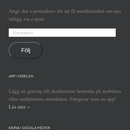
Ange din e-postadress för att få meddelanden om nya
inlägg via e-post.
E-
postadress
Följ
APP I MOBILEN
Lägg en genväg till akademiens hemsida på mobilens
eller surfplattans startskärm. Fungerar som en app!
Läs mer »
KKRVA I SOCIALA MEDIER