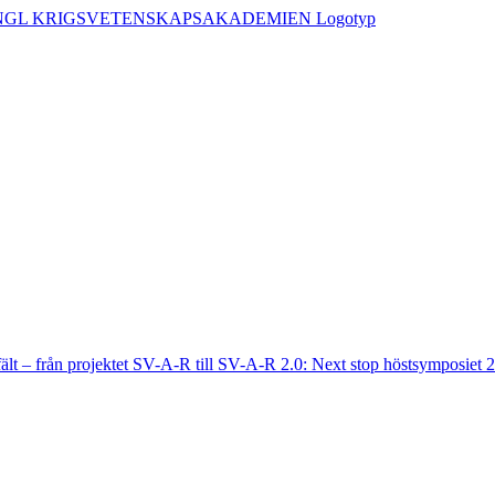
fält – från projektet SV-A-R till SV-A-R 2.0: Next stop höstsymposiet 