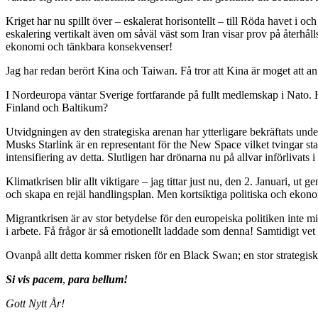
Kriget har nu spillt över – eskalerat horisontellt – till Röda havet i oc
eskalering vertikalt även om såväl väst som Iran visar prov på återhål
ekonomi och tänkbara konsekvenser!
Jag har redan berört Kina och Taiwan. Få tror att Kina är moget att anf
I Nordeuropa väntar Sverige fortfarande på fullt medlemskap i Nato. Hu
Finland och Baltikum?
Utvidgningen av den strategiska arenan har ytterligare bekräftats unde
Musks Starlink är en representant för the New Space vilket tvingar stat
intensifiering av detta. Slutligen har drönarna nu på allvar införlivats 
Klimatkrisen blir allt viktigare – jag tittar just nu, den 2. Januari, ut
och skapa en rejäl handlingsplan. Men kortsiktiga politiska och ekon
Migrantkrisen är av stor betydelse för den europeiska politiken inte m
i arbete. Få frågor är så emotionellt laddade som denna! Samtidigt vet 
Ovanpå allt detta kommer risken för en Black Swan; en stor strategis
Si vis pacem
,
para bellum!
Gott Nytt År!