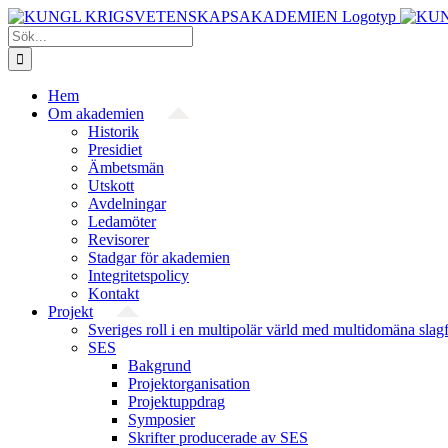
Fortsätt
till
Sök
innehållet
efter:
Hem
Om akademien
Historik
Presidiet
Ämbetsmän
Utskott
Avdelningar
Ledamöter
Revisorer
Stadgar för akademien
Integritetspolicy
Kontakt
Projekt
Sveriges roll i en multipolär värld med multidomäna slag
SES
Bakgrund
Projekt­organisation
Projektuppdrag
Symposier
Skrifter producerade av SES