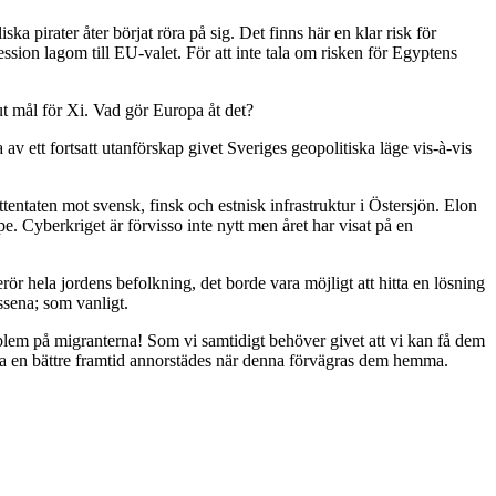
ska pirater åter börjat röra på sig. Det finns här en klar risk för
sion lagom till EU-valet. För att inte tala om risken för Egyptens
lut mål för Xi. Vad gör Europa åt det?
v ett fortsatt utanförskap givet Sveriges geopolitiska läge vis-à-vis
entaten mot svensk, finsk och estnisk infrastruktur i Östersjön. Elon
e. Cyberkriget är förvisso inte nytt men året har visat på en
erör hela jordens befolkning, det borde vara möjligt att hitta en lösning
ssena; som vanligt.
roblem på migranterna! Som vi samtidigt behöver givet att vi kan få dem
finna en bättre framtid annorstädes när denna förvägras dem hemma.