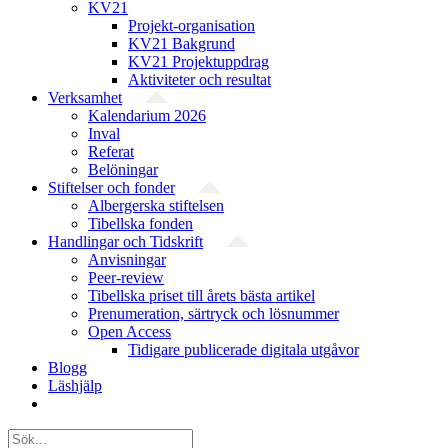
KV21
Projekt-organisation
KV21 Bakgrund
KV21 Projektuppdrag
Aktiviteter och resultat
Verksamhet
Kalendarium 2026
Inval
Referat
Belöningar
Stiftelser och fonder
Albergerska stiftelsen
Tibellska fonden
Handlingar och Tidskrift
Anvisningar
Peer-review
Tibellska priset till årets bästa artikel
Prenumeration, särtryck och lösnummer
Open Access
Tidigare publicerade digitala utgåvor
Blogg
Läshjälp
Sök