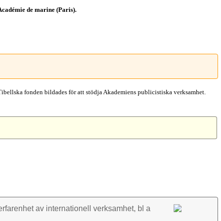
Académie de marine (Paris).
Tibellska fonden bildades för att stödja Akademiens publicistiska verksamhet.
rfarenhet av inter­nationell verk­samhet, bl a