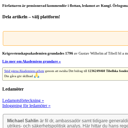
Författaren är pensionerad kommendör i flottan, ledamot av Kungl. Örlogsm
Dela artikeln – välj plattform!
Facebook
X
Reddit
LinkedIn
WhatsApp
Tumblr
Pinterest
Vk
E-
post
Krigsvetenskap­sakademien grundades 1796
av Gustav Wilhelm af Tibell bl a me
Läs mer om Akademiens grundare »
Stöd gärna Akademiens arbete
genom att swisha Ditt bidrag till
1236249460 Tibellska fonde
Din gåva gör skillnad
Ledamöter
Ledamotsförteckning »
Inloggning för ledamöter »
Michael Sahlin
är fil dr, ambassadör samt tidigare general­di
utrikes- och säkerhets­politisk analys. Här hittar du hans reg