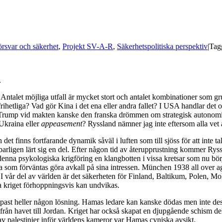
örsvar och säkerhet
,
Projekt SV-A-R
,
Säkerhetspolitiska perspektiv
|
Tag
.
 Antalet möjliga utfall är mycket stort och antalet kombinationer som gru
rihetliga? Vad gör Kina i det ena eller andra fallet? I USA handlar det o
Med Trump vid makten kanske den franska drömmen om strategisk autonom
 Ukraina eller
appeasement
? Ryssland nämner jag inte eftersom alla vet att
 det finns fortfarande dynamik såväl i luften som till sjöss för att inte t
rligen lärt sig en del. Efter någon tid av återupprustning kommer Ryssl
 denna psykologiska krigföring en klangbotten i vissa kretsar som nu b
 som förväntas göra avkall på sina intressen. München 1938 all over agai
. I vår del av världen är det säkerheten för Finland, Baltikum, Polen,
 kriget förhoppningsvis kan undvikas.
nappast heller någon lösning. Hamas ledare kan kanske dödas men inte d
el från havet till Jordan. Kriget har också skapat en djupgående schism d
v palestinier inför världens kameror var Hamas cyniska avsikt.