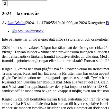
efter:
2024 – farornas år
Av
Lars Wedin
|
2024-11-11T06:55:10+01:00
8 jan 2024
|
Kategorier:
F
Visa
större
Inte på länge har vi vid nyåret stått inför så stora faror och osäkerheter
bild
2024 är det stora valåret. Någon har räknat att det rör sig om cirka 25.
viktiga. Taiwan inleder – vinner den pro-kinesiska falangen eller den f
den transatlantiska länkens framtid inklusive stödet till Ukraina. 
framtid – prioritera regleringar eller konkurrenskraft? Fortsatt stöd till
Kriget i Ukraina har snart pågått i två år. Fronten verkar ha stelnat men
Trump-seger. Ryssland har fått enorma förluster men har också uppenba
pågår. Desinformation och propaganda spelar en stor roll. Tyvärr har
Ryssland och Ukraina har absoluta mål. Men alla vet att det är Ukraina
mot Väst samt återupprättandet av det ryska imperiet och/eller USSR
samlevnad” är mot denna bakgrund knappast möjlig även om det stora
Kriget i Gaza och konflikten mellan Israel, Palestina och Iran får k
sidor vill ha EN stat – Palestina från Jordan till havet respektive Isra
vänder sig mot den israeliska krigföringen och glömmer att dödandet a