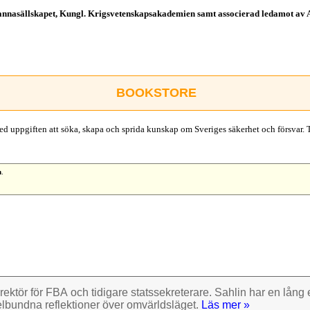
annasällskapet, Kungl. Krigsvetenskapsakademien samt associerad ledamot av 
BOOKSTORE
d uppgiften att söka, skapa och sprida kunskap om Sveriges säkerhet och försvar. 
n
.
rektör för FBA och tidigare stats­sekre­terare. Sahlin har en lång e
el­bundna reflek­tioner över omvärlds­läget.
Läs mer »