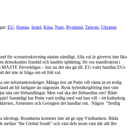
gar:
EU
,
Hamas
,
Israel
,
Kina
,
Nato
,
Ryssland
,
Taiwan
,
Ukraina
|
nd för scenarioskrivning nästan oändligt. Alla val är givetvis inte lika
m demokratins framtid och landets splittring; för oss manifesterat i
i MÅSTE förverkligas – hur nu det ska gå till. EU-valet handlar EUs
 det inte är fråga om ett fritt val.
ala om informationskriget. Många tror att Putin vill vänta ut en trolig
and att bli farligare än någonsin. Rysk hybridkrigföring mot väst
örjar tala om förhandlingar. Men vad ska det förhandlas om? Både
n! Samtidigt har Putin varit tydlig med vad han vill – ett kulturkrig
 Moldavien, Armenien och Georgien det handlar om. Någon ”fredlig
ess ideologi. Bosättarna kommer inte att ge upp Västbanken. Båda
els mellan ”the Global South” och väst dels inom väst där allt fler