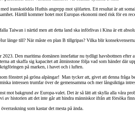
h med iranskstödda Huthis angrepp mot sjöfarten. Ett resultat är att somali
lsamhet. Härtill kommer hotet mot Europas ekonomi med risk för en reces
alla Taiwan i närtid men att detta land ska införlivas i Kina är ett abso
r länge till? När måste en plan B tillgripas? Vilka blir konsekvenserna a
r 2023. Den maritima domänen innefattar nu tydligt havsbottnen efter att
erna att skaffa sig kapacitet att åtminstone följa vad som händer där upp
i krigföringen på marken, i havet och i luften.
 genom fönstret på gröna alpängar! Man tycker att, givet att denna fråga b
omiska intressen trumfar över de gemensamma och mer långsiktiga intre
inst mot bakgrund av Europa-valet. Det är så lätt att skylla alla våra p
vi av historien att det inte går att hindra människor ifrån att försöka 
k överraskning som kastar det mesta på ända.