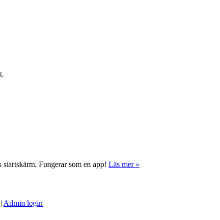
t.
ns startskärm. Fungerar som en app!
Läs mer »
|
Admin login