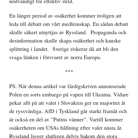
nödvändigt för effektiv strid.
En längre period av osäkerhet kommer troligen att
leda till debatt om vårt medlemskap. En sådan debatt
skulle säkert utnyttjas av Ryssland. Propaganda och
desinformation skulle skapa osäkerhet och kanske
splittring i landet. Sverige riskerar då att bli den
svaga länken i försvaret av norra Europa.
***
PS. När denna artikel var färdigskriven annonserade
Polen en sorts embargo på vapen till Ukraina. Vidare
pekar allt på att valet i Slovakien ger en majoritet åt
de ryssvänliga. AfD i Tyskland går starkt framåt och
är också en del av ”Putins vänner”. Vartill kommer
osäkerheten om USAs hållning efter valet nästa år.
Ryssland ligger slutligen delvis bakom den stora