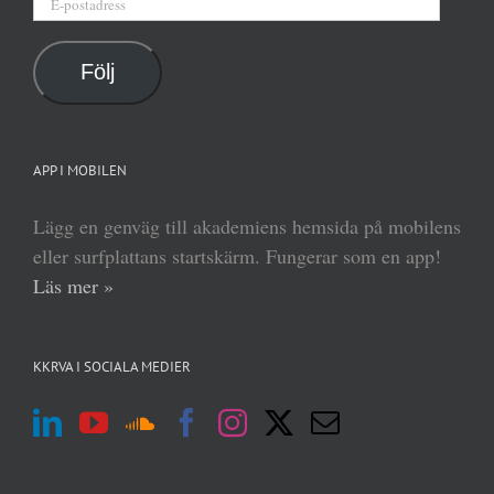
E-
postadress
Följ
APP I MOBILEN
Lägg en genväg till akademiens hemsida på mobilens
eller surfplattans startskärm. Fungerar som en app!
Läs mer »
KKRVA I SOCIALA MEDIER