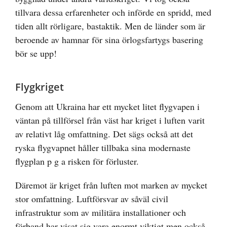
tillvara dessa erfarenheter och införde en spridd, med
tiden allt rörligare, bastaktik. Men de länder som är
beroende av hamnar för sina örlogsfartygs basering
bör se upp!
Flygkriget
Genom att Ukraina har ett mycket litet flygvapen i
väntan på tillförsel från väst har kriget i luften varit
av relativt låg omfattning. Det sägs också att det
ryska flygvapnet håller tillbaka sina modernaste
flygplan p g a risken för förluster.
Däremot är kriget från luften mot marken av mycket
stor omfattning. Luftförsvar av såväl civil
infrastruktur som av militära installationer och
förband har visat sig vara enormt viktigt men också