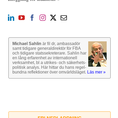
Michael Sahlin
är fil dr, ambassadör
samt tidigare general­direktör för FBA
och tidigare stats­sekre­terare. Sahlin har
en lång erfarenhet av inter­nationell
verk­samhet, bl a utrikes- och säkerhets­
politisk analys. Här hittar du hans regel­
bundna reflek­tioner över omvärlds­läget.
Läs mer »
FRI NEDLADDNING