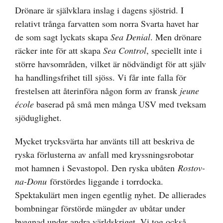
Drönare är självklara inslag i dagens sjöstrid. I
relativt trånga farvatten som norra Svarta havet har
de som sagt lyckats skapa
Sea Denial
. Men drönare
räcker inte för att skapa
Sea Control
, speciellt inte i
större havsområden, vilket är nödvändigt för att själv
ha handlingsfrihet till sjöss. Vi får inte falla för
frestelsen att återinföra någon form av fransk
jeune
école
baserad på små men många USV med tveksam
sjöduglighet.
Mycket trycksvärta har använts till att beskriva de
ryska förlusterna av anfall med kryssningsrobotar
mot hamnen i Sevastopol. Den ryska ubåten
Rostov-
na-Donu
förstördes liggande i torrdocka.
Spektakulärt men ingen egentlig nyhet. De allierades
bombningar förstörde mängder av ubåtar under
byggnad under andra världskriget. Vi tog också