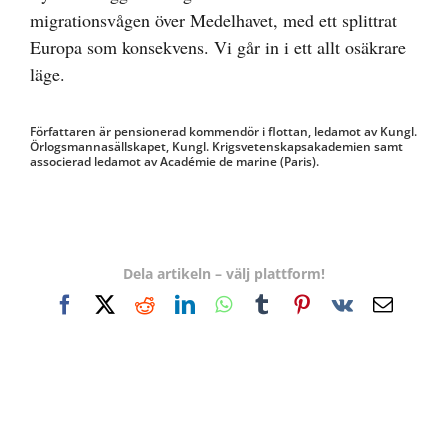
migrationsvågen över Medelhavet, med ett splittrat
Europa som konsekvens. Vi går in i ett allt osäkrare
läge.
Författaren är pensionerad kommendör i flottan, ledamot av Kungl.
Örlogsmannasällskapet, Kungl. Krigsvetenskapsakademien samt
associerad ledamot av Académie de marine (Paris).
Dela artikeln – välj plattform!
Facebook
X
Reddit
LinkedIn
WhatsApp
Tumblr
Pinterest
Vk
E-
post