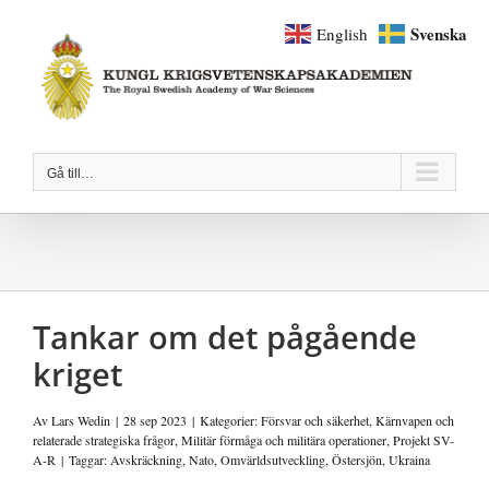
Fortsätt
Svenska
English
till
innehållet
Gå till…
Tankar om det pågående
kriget
Av
Lars Wedin
|
28 sep 2023
|
Kategorier:
Försvar och säkerhet
,
Kärnvapen och
relaterade strategiska frågor
,
Militär förmåga och militära operationer
,
Projekt SV-
A-R
|
Taggar:
Avskräckning
,
Nato
,
Omvärldsutveckling
,
Östersjön
,
Ukraina