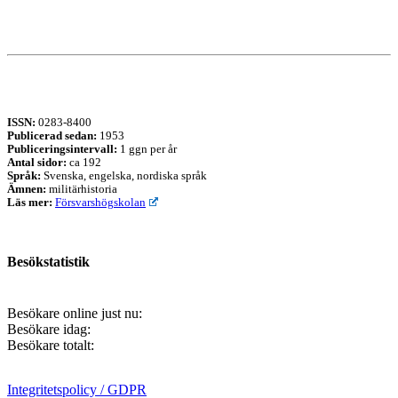
ISSN:
0283-8400
Publicerad sedan:
1953
Publiceringsintervall:
1 ggn per år
Antal sidor:
ca 192
Språk:
Svenska, engelska, nordiska språk
Ämnen:
militärhistoria
Läs mer:
Försvarshögskolan
Besökstatistik
Besökare online just nu:
Besökare idag:
Besökare totalt:
Integritetspolicy / GDPR