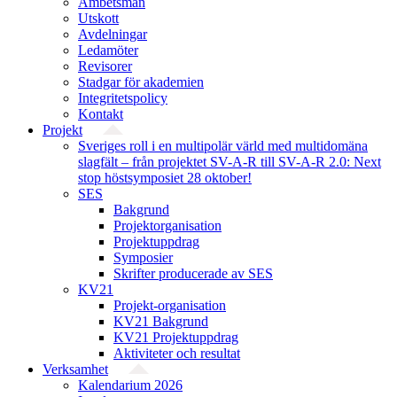
Ämbetsmän
Utskott
Avdelningar
Ledamöter
Revisorer
Stadgar för akademien
Integritetspolicy
Kontakt
Projekt
Sveriges roll i en multipolär värld med multidomäna
slagfält – från projektet SV-A-R till SV-A-R 2.0: Next
stop höstsymposiet 28 oktober!
SES
Bakgrund
Projekt­organisation
Projektuppdrag
Symposier
Skrifter producerade av SES
KV21
Projekt-organisation
KV21 Bakgrund
KV21 Projektuppdrag
Aktiviteter och resultat
Verksamhet
Kalendarium 2026