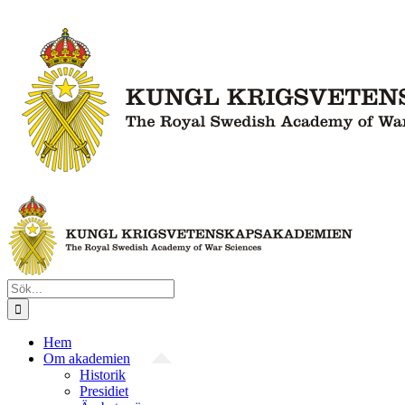
Fortsätt
till
innehållet
Sök
efter:
Hem
Om akademien
Historik
Presidiet