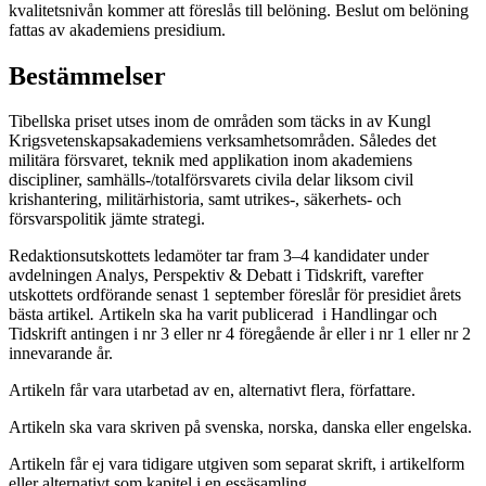
kvalitetsnivån kommer att föreslås till belöning. Beslut om belöning
fattas av akademiens presidium.
Bestämmelser
Tibellska priset utses inom de områden som täcks in av Kungl
Krigsvetenskapsakademiens verksamhetsområden. Således det
militära försvaret, teknik med applikation inom akademiens
discipliner, samhälls-/totalförsvarets civila delar liksom civil
krishantering, militärhistoria, samt utrikes-, säkerhets- och
försvarspolitik jämte strategi.
Redaktionsutskottets ledamöter tar fram 3–4 kandidater under
avdelningen Analys, Perspektiv & Debatt i Tidskrift, varefter
utskottets ordförande senast 1 september föreslår för presidiet årets
bästa artikel
.
Artikeln ska ha varit publicerad i Handlingar och
Tidskrift antingen i nr 3 eller nr 4 föregående år eller i nr 1 eller nr 2
innevarande år.
Artikeln får vara utarbetad av en, alternativt flera, författare.
Artikeln ska vara skriven på svenska, norska, danska eller engelska.
Artikeln får ej vara tidigare utgiven som separat skrift, i artikelform
eller alternativt som kapitel i en essäsamling.