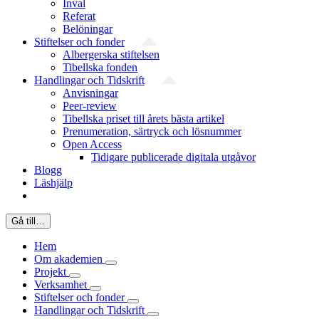
Inval
Referat
Belöningar
Stiftelser och fonder
Albergerska stiftelsen
Tibellska fonden
Handlingar och Tidskrift
Anvisningar
Peer-review
Tibellska priset till årets bästa artikel
Prenumeration, särtryck och lösnummer
Open Access
Tidigare publicerade digitala utgåvor
Blogg
Läshjälp
Gå till…
Hem
Om akademien
Projekt
Verksamhet
Stiftelser och fonder
Handlingar och Tidskrift