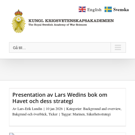
Fortsätt
Svenska
English
till
innehållet
Gå till…
Presentation av Lars Wedins bok om
Havet och dess strategi
Av
Lars-Erik Lundin
|
10 jan 2026
|
Kategorier:
Background and overview
,
Bakgrund och överblick
,
Ticker
|
Taggar:
Marinen
,
Säkerhetsstrategi