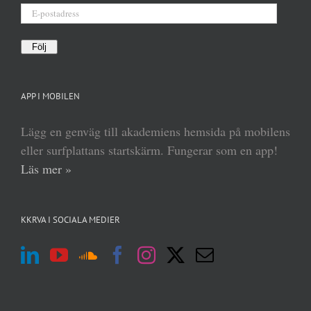
E-
postadress
Följ
APP I MOBILEN
Lägg en genväg till akademiens hemsida på mobilens
eller surfplattans startskärm. Fungerar som en app!
Läs mer »
KKRVA I SOCIALA MEDIER