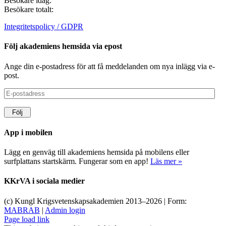
Besökare idag:
Besökare totalt:
Integritetspolicy / GDPR
Följ akademiens hemsida via epost
Ange din e-postadress för att få meddelanden om nya inlägg via e-
post.
E-
postadress
Följ
App i mobilen
Lägg en genväg till akademiens hemsida på mobilens eller
surfplattans startskärm. Fungerar som en app!
Läs mer »
KKrVA i sociala medier
(c) Kungl Krigsvetenskapsakademien 2013–
2026 | Form:
MABRAB
|
Admin login
Page load link