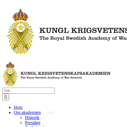
Fortsätt
till
innehållet
Sök
efter:
Hem
Om akademien
Historik
Presidiet