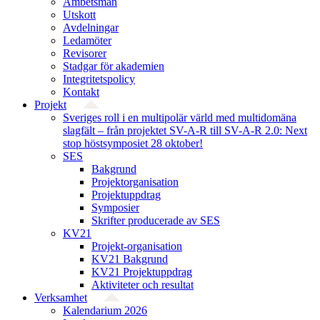
Ämbetsmän
Utskott
Avdelningar
Ledamöter
Revisorer
Stadgar för akademien
Integritetspolicy
Kontakt
Projekt
Sveriges roll i en multipolär värld med multidomäna
slagfält – från projektet SV-A-R till SV-A-R 2.0: Next
stop höstsymposiet 28 oktober!
SES
Bakgrund
Projekt­organisation
Projektuppdrag
Symposier
Skrifter producerade av SES
KV21
Projekt-organisation
KV21 Bakgrund
KV21 Projektuppdrag
Aktiviteter och resultat
Verksamhet
Kalendarium 2026