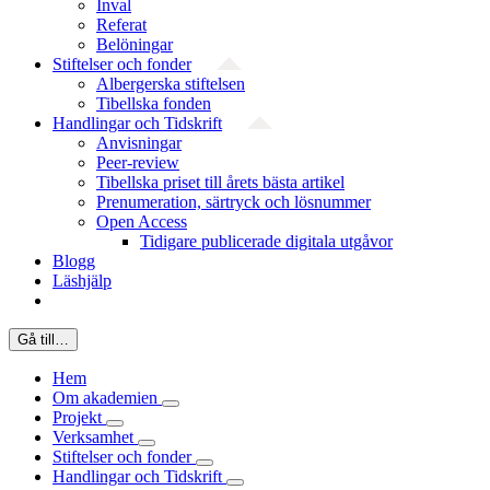
Inval
Referat
Belöningar
Stiftelser och fonder
Albergerska stiftelsen
Tibellska fonden
Handlingar och Tidskrift
Anvisningar
Peer-review
Tibellska priset till årets bästa artikel
Prenumeration, särtryck och lösnummer
Open Access
Tidigare publicerade digitala utgåvor
Blogg
Läshjälp
Gå till…
Hem
Om akademien
Projekt
Verksamhet
Stiftelser och fonder
Handlingar och Tidskrift