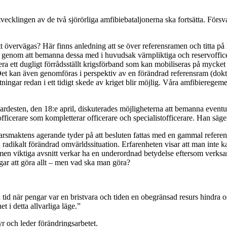
cklingen av de två sjörörliga amfibiebataljonerna ska fortsätta. Försvars
tt övervägas? Här finns anledning att se över referensramen och titta på h
nd genom att bemanna dessa med i huvudsak värnpliktiga och reservoffice
blera ett dugligt förrådsställt krigsförband som kan mobiliseras på mycket
et kan även genomföras i perspektiv av en förändrad referensram (doktri
tningar redan i ett tidigt skede av kriget blir möjlig. Våra amfibieregem
 Gardesten, den 18:e april, diskuterades möjligheterna att bemanna eve
ficerare som kompletterar officerare och specialistofficerare. Han säge
svarsmaktens agerande tyder på att besluten fattas med en gammal refere
 radikalt förändrad omvärldssituation. Erfarenheten visar att man inte k
 men viktiga avsnitt verkar ha en underordnad betydelse eftersom verks
gar att göra allt – men vad ska man göra?
n en tid när pengar var en bristvara och tiden en obegränsad resurs hind
t i detta allvarliga läge.”
yr och leder förändringsarbetet.