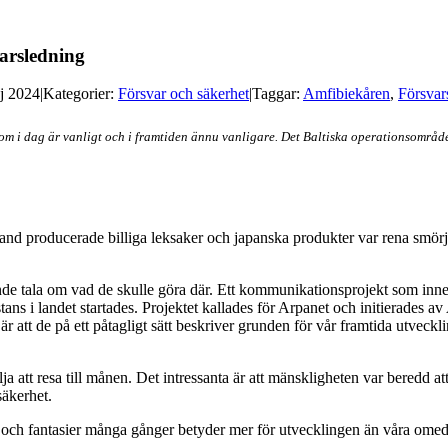
varsledning
j 2024
|
Kategorier:
Försvar och säkerhet
|
Taggar:
Amfibiekåren
,
Försvar
i dag är vanligt och i framtiden ännu vanligare. Det Baltiska operationsområde
kland producerade billiga leksaker och japanska produkter var rena sm
unde tala om vad de skulle göra där. Ett kommunikationsprojekt som in
ns i landet startades. Projektet kallades för Arpanet och initierades
 är att de på ett påtagligt sätt beskriver grunden för vår framtida utveck
att resa till månen. Det intressanta är att mänskligheten var beredd att
säkerhet.
er och fantasier många gånger betyder mer för utvecklingen än våra ome