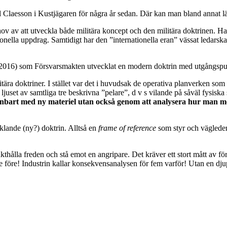
 Claesson i Kustjägaren för några år sedan. Där kan man bland annat lä
v av att utveckla både militära koncept och den militära doktrinen. Han
ionella uppdrag. Samtidigt har den ”internationella eran” vässat ledars
 2016) som Försvarsmakten utvecklat en modern doktrin med utgångspunk
ilitära doktriner. I stället var det i huvudsak de operativa planverken so
ljuset av samtliga tre beskrivna ”pelare”, d v s vilande på såväl fysisk
enbart med ny materiel utan också genom att analysera hur man med 
lande (ny?) doktrin. Alltså en
frame of reference
som styr och vägleder
akthålla freden och stå emot en angripare. Det kräver ett stort mått av f
ke före! Industrin kallar konsekvensanalysen för fem varför! Utan en dju