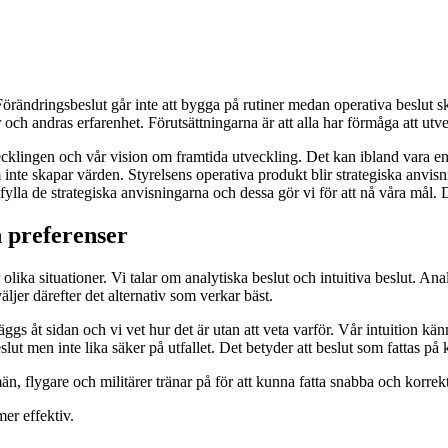
t. Förändringsbeslut går inte att bygga på rutiner medan operativa beslut
 andras erfarenhet. Förutsättningarna är att alla har förmåga att utve
ingen och vår vision om framtida utveckling. Det kan ibland vara en svå
om inte skapar värden. Styrelsens operativa produkt blir strategiska anv
lla de strategiska anvisningarna och dessa gör vi för att nå våra mål. De
h preferenser
olika situationer. Vi talar om analytiska beslut och intuitiva beslut. Ana
er därefter det alternativ som verkar bäst.
läggs åt sidan och vi vet hur det är utan att veta varför. Vår intuition 
a beslut men inte lika säker på utfallet. Det betyder att beslut som fatt
lygare och militärer tränar på för att kunna fatta snabba och korrekta 
er effektiv.