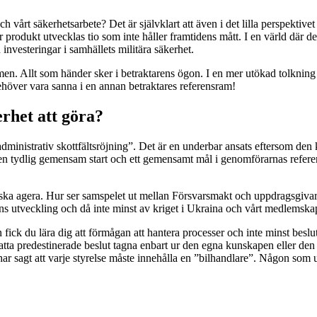
h vårt säkerhetsarbete? Det är självklart att även i det lilla perspektivet
er produkt utvecklas tio som inte håller framtidens mått. I en värld där
h investeringar i samhällets militära säkerhet.
. Allt som händer sker i betraktarens ögon. I en mer utökad tolkning be
 behöver vara sanna i en annan betraktares referensram!
erhet att göra?
nistrativ skottfältsröjning”. Det är en underbar ansats eftersom den kan
 en tydlig gemensam start och ett gemensamt mål i genomförarnas refere
t ska agera. Hur ser samspelet ut mellan Försvarsmakt och uppdragsgiva
s utveckling och då inte minst av kriget i Ukraina och vårt medlemska
fick du lära dig att förmågan att hantera processer och inte minst beslu
te fatta predestinerade beslut tagna enbart ur den egna kunskapen eller de
ar sagt att varje styrelse måste innehålla en ”bilhandlare”. Någon som 