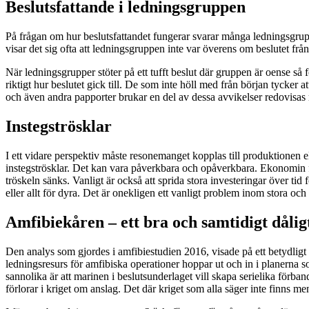
Beslutsfattande i ledningsgruppen
På frågan om hur beslutsfattandet fungerar svarar många ledningsgru
visar det sig ofta att ledningsgruppen inte var överens om beslutet från
När ledningsgrupper stöter på ett tufft beslut där gruppen är oense så f
riktigt hur beslutet gick till. De som inte höll med från början tycker 
och även andra papporter brukar en del av dessa avvikelser redovisas m
Instegströsklar
I ett vidare perspektiv måste resonemanget kopplas till produktionen el
instegströsklar. Det kan vara påverkbara och opåverkbara. Ekonomin får
tröskeln sänks. Vanligt är också att sprida stora investeringar över t
eller allt för dyra. Det är onekligen ett vanligt problem inom stora och
Amfibiekåren – ett bra och samtidigt dåli
Den analys som gjordes i amfibiestudien 2016, visade på ett betydligt 
ledningsresurs för amfibiska operationer hoppar ut och in i planerna so
sannolika är att marinen i beslutsunderlaget vill skapa serielika förba
förlorar i kriget om anslag. Det där kriget som alla säger inte finns men 