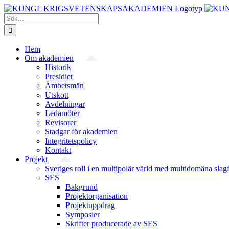
Fortsätt
till
Sök
innehållet
efter:
Hem
Om akademien
Historik
Presidiet
Ämbetsmän
Utskott
Avdelningar
Ledamöter
Revisorer
Stadgar för akademien
Integritetspolicy
Kontakt
Projekt
Sveriges roll i en multipolär värld med multidomäna slag
SES
Bakgrund
Projekt­organisation
Projektuppdrag
Symposier
Skrifter producerade av SES