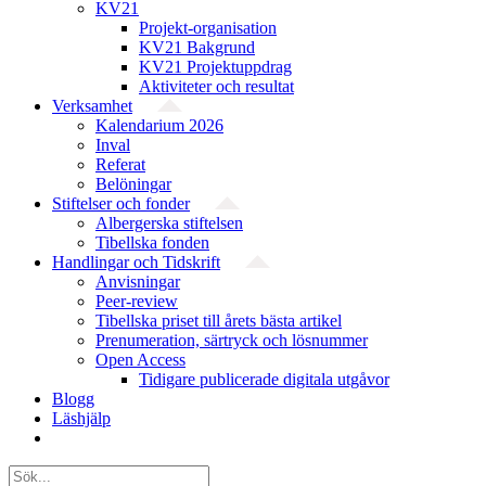
KV21
Projekt-organisation
KV21 Bakgrund
KV21 Projektuppdrag
Aktiviteter och resultat
Verksamhet
Kalendarium 2026
Inval
Referat
Belöningar
Stiftelser och fonder
Albergerska stiftelsen
Tibellska fonden
Handlingar och Tidskrift
Anvisningar
Peer-review
Tibellska priset till årets bästa artikel
Prenumeration, särtryck och lösnummer
Open Access
Tidigare publicerade digitala utgåvor
Blogg
Läshjälp
Sök