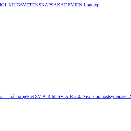
fält – från projektet SV-A-R till SV-A-R 2.0: Next stop höstsymposiet 