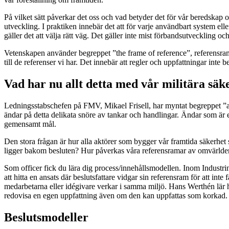
På vilket sätt påverkar det oss och vad betyder det för vår beredskap oc
utveckling. I praktiken innebär det att för varje användbart system ell
gäller det att välja rätt väg. Det gäller inte mist förbandsutveckling oc
Vetenskapen använder begreppet ”the frame of reference”, referensramen
till de referenser vi har. Det innebär att regler och uppfattningar inte
Vad har nu allt detta med vår militära säk
Ledningsstabschefen på FMV, Mikael Frisell, har myntat begreppet ”admi
ändar på detta delikata snöre av tankar och handlingar. Ändar som är
gemensamt mål.
Den stora frågan är hur alla aktörer som bygger vår framtida säkerhe
ligger bakom besluten? Hur påverkas våra referensramar av omvärlden
Som officer fick du lära dig process/innehållsmodellen. Inom Industrin 
att hitta en ansats där beslutsfattare vidgar sin referensram för att in
medarbetarna eller idégivare verkar i samma miljö. Hans Werthén lär h
redovisa en egen uppfattning även om den kan uppfattas som korkad.
Beslutsmodeller