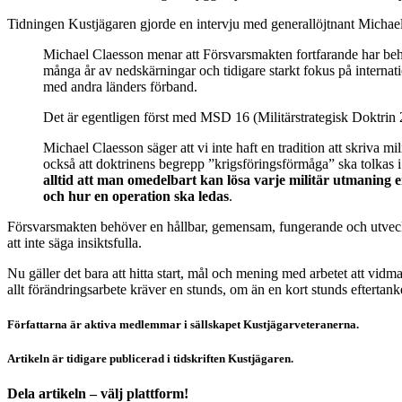
Tidningen Kustjägaren gjorde en intervju med generallöjtnant Michael
Michael Claesson menar att Försvarsmakten fortfarande har beho
många år av nedskärningar och tidigare starkt fokus på internat
med andra länders förband.
Det är egentligen först med MSD 16 (Militärstrategisk Doktrin
Michael Claesson säger att vi inte haft en tradition att skriva m
också att doktrinens begrepp ”krigsföringsförmåga” ska tolkas i 
alltid att man omedelbart kan lösa varje militär utmaning 
och hur en operation ska ledas
.
Försvarsmakten behöver en hållbar, gemensam, fungerande och utveck
att inte säga insiktsfulla.
Nu gäller det bara att hitta start, mål och mening med arbetet att vidm
allt förändringsarbete kräver en stunds, om än en kort stunds eftertan
Författarna är aktiva medlemmar i sällskapet Kustjägarveteranerna.
Artikeln är tidigare publicerad i tidskriften Kustjägaren.
Dela artikeln – välj plattform!