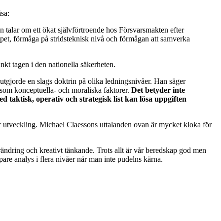
sa:
 talar om ett ökat självförtroende hos Försvarsmakten efter
kapet, förmåga på stridsteknisk nivå och förmågan att samverka
t tagen i den nationella säkerheten.
m utgjorde en slags doktrin på olika ledningsnivåer. Han säger
a som konceptuella- och moraliska faktorer.
Det betyder inte
taktisk, operativ och strategisk list kan lösa uppgiften
 utveckling. Michael Claessons uttalanden ovan är mycket kloka för
örändring och kreativt tänkande. Trots allt är vår beredskap god men
pare analys i flera nivåer når man inte pudelns kärna.