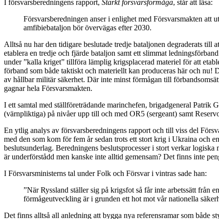
I försvarsberedningens rapport,
Stärkt försvarsförmåga
, står att läsa:
Försvarsberedningen anser i enlighet med Försvarsmakten att utve
amfibiebataljon bör övervägas efter 2030.
Alltså nu har den tidigare beslutade tredje bataljonen degraderats till a
etablera en tredje och fjärde bataljon samt ett slimmat ledningsförba
under ”kalla kriget” tillföra lämplig krigsplacerad materiel för att eta
förband som både taktiskt och materiellt kan produceras här och nu! D
av hållbar militär säkerhet. Där inte minst förmågan till förbandsomsät
gagnar hela Försvarsmakten.
I ett samtal med ställföreträdande marinchefen, brigadgeneral Patrik
(värnpliktiga) på nivåer upp till och med OR5 (sergeant) samt Reservof
En ytlig analys av försvarsberedningens rapport och till viss del För
med den som kom för fem år sedan trots ett stort krig i Ukraina och en
beslutsunderlag. Beredningens beslutsprocesser i stort verkar logiska
är underförstådd men kanske inte alltid gemensam? Det finns inte pen
I Försvarsministerns tal under Folk och Försvar i vintras sade han:
”När Ryssland ställer sig på krigsfot så får inte arbetssätt frå
förmågeutveckling är i grunden ett hot mot vår nationella säkerhe
Det finns alltså all anledning att bygga nya referensramar som både st