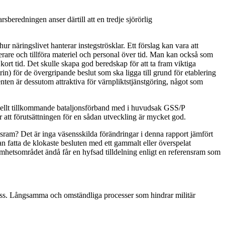
beredningen anser därtill att en tredje sjörörlig
ur näringslivet hanterar instegströsklar. Ett förslag kan vara att
rare och tillföra materiel och personal över tid. Man kan också som
 kort tid. Det skulle skapa god beredskap för att ta fram viktiga
n) för de övergripande beslut som ska ligga till grund för etablering
enten är dessutom attraktiva för värnpliktstjänstgöring, något som
ntuellt tillkommande bataljonsförband med i huvudsak GSS/P
r att förutsättningen för en sådan utveckling är mycket god.
nsram? Det är inga väsensskilda förändringar i denna rapport jämfört
an fatta de klokaste besluten med ett gammalt eller överspelat
amhetsområdet ändå får en hyfsad tilldelning enligt en referensram som
ra oss. Långsamma och omständliga processer som hindrar militär