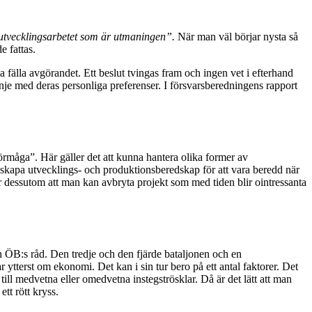
ra utvecklingsarbetet som är utmaningen”.
När man väl börjar nysta så
e fattas.
ka fälla avgörandet. Ett beslut tvingas fram och ingen vet i efterhand
 linje med deras personliga preferenser. I försvarsberedningens rapport
förmåga”. Här gäller det att kunna hantera olika former av
t skapa utvecklings- och produktionsberedskap för att vara beredd när
er dessutom att man kan avbryta projekt som med tiden blir ointressanta
ch ÖB:s råd. Den tredje och den fjärde bataljonen och en
 ytterst om ekonomi. Det kan i sin tur bero på ett antal faktorer. Det
till medvetna eller omedvetna instegströsklar. Då är det lätt att man
ett rött kryss.