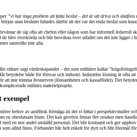
pper
”vi har inga problem att fatta beslut – det är att driva och slutfö
 början utan beslutet fattades därför att det var det enda beslut som kund
örväntar de sig ofta att chefen eller någon som har informell ledarroll s
att de blev överkörda och blir besvikna över utfallet om det inte ligger i
en sannolikt inte alla.
ler rättare sagt värdeskapandet – det som militärer kallar ”krigsförings
 betydelse både för försvar och industri. Industrins lösning är ofta at
id för att inte tömma livsnerven (lönsamheten och kassaflödet). Det betyd
 komplicerade militära materielprojekt.
gt exempel
större behov av amfibisk förmåga än det vi hittar i perspektivstudier o
m en obeslutsam friare. Det kan givetvis finnas fler orsaker men handlar
nd med en stor andel anställd personal. Det blir kostsamt och ger upphov 
som alltid finns. Förbandet blir helt enkelt för dyrt och blir föremål för 