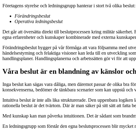
Företagens styrelse och ledningsgrupp hanterar i stort två olika beslut:
Förändringsbeslut
Operativa ledningsbeslut
Det går att översätta direkt till beslutprocessen kring militär säkerhe
egna erfarenheter och kunskaper kombinerade med externa kunskaper och
Förändringsbeslut bygger på vår förmåga att vara följsamma med utveckl
händelsestyrning och felaktiga visioner kan leda till en utveckling s
handlingsplaner. Handlingsplanerna och arbetssätten gör vi för att uppfy
Våra beslut är en blandning av känslor oc
Inga beslut kan sägas vara dåliga, men däremot passar de olika bra för 
konsekvenserna, bedömer de tänkbara scenarier som kan uppstå och välj
Intuitiva beslut är inte alls lika strukturerade. Den uppenbara logiken 
rationella beslut är det tvärtom. Där är man säker på sitt sätt att fatt
Med kunskap kan man påverka intuitionen. Det är sådant som brandmän, f
En ledningsgrupp som förstår den egna beslutsprocessen blir mycket m