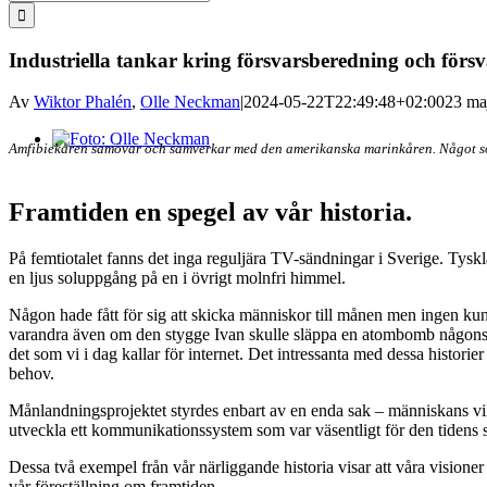
efter:
Industriella tankar kring försvarsberedning och förs
Av
Wiktor Phalén
,
Olle Neckman
|
2024-05-22T22:49:48+02:00
23 ma
Visa
Amfibiekåren samövar och samverkar med den amerikanska marinkåren. Något som 
större
bild
Framtiden en spegel av vår historia.
På femtiotalet fanns det inga reguljära TV-sändningar i Sverige. Tys
en ljus soluppgång på en i övrigt molnfri himmel.
Någon hade fått för sig att skicka människor till månen men ingen k
varandra även om den stygge Ivan skulle släppa en atombomb någonsta
det som vi i dag kallar för internet. Det intressanta med dessa historier
behov.
Månlandningsprojektet styrdes enbart av en enda sak – människans vilja 
utveckla ett kommunikationssystem som var väsentligt för den tidens 
Dessa två exempel från vår närliggande historia visar att våra vision
vår föreställning om framtiden.