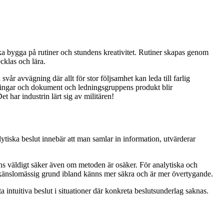
 ska bygga på rutiner och stundens kreativitet. Rutiner skapas genom
cklas och lära.
r avvägning där allt för stor följsamhet kan leda till farlig
isningar och dokument och ledningsgruppens produkt blir
t har industrin lärt sig av militären!
lytiska beslut innebär att man samlar in information, utvärderar
känns väldigt säker även om metoden är osäker. För analytiska och
as på känslomässig grund ibland känns mer säkra och är mer övertygande.
intuitiva beslut i situationer där konkreta beslutsunderlag saknas.