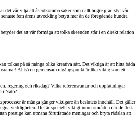
 är det vår vilja att åstadkomma saker som i allt högre grad styr vår
 de senaste fem årens utveckling betytt mer än de föregående hundra
tyder det att vår förmåga att tolka skeenden står i en direkt relation
 tolkas på så många olika kreativa sätt. Det viktiga är att hitta båda
nsramar! Alltså en gemensam utgångspunkt är lika viktig som ett
ren, regering och riksdag? Vilka referensramar och uppfattningar
p i Nato?
tsprocesser är många gånger viktigare än beslutets innehåll. Det gäller
n egna verkligheten. Det är speciellt viktigt inom områden där de flesta
utan prestige kan utmana förutfattade meningar och bryta rädslan att