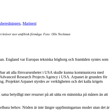
sberedningen
,
Marinen
|
t kräver stor amfibisk förmåga. Foto: Olle Neckman
örjan. England var Europas tekniska högborg och framtiden syntes som
nebar att alla försvarsenheter i USA skulle kunna kommunicera med
 av Advanced Research Projects Agency i USA. Arpanet är grunden för
ling. Projektet Arpanet styrdes av verkligheten och det kalla krigets
 satsa betydligt mer resurser på att sätta en människa på månen än att
delbara behov. Nöden är inte längre uppfinningarnas moder utan det är