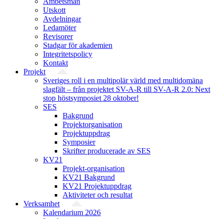
Ämbetsmän
Utskott
Avdelningar
Ledamöter
Revisorer
Stadgar för akademien
Integritetspolicy
Kontakt
Projekt
Sveriges roll i en multipolär värld med multidomäna
slagfält – från projektet SV-A-R till SV-A-R 2.0: Next
stop höstsymposiet 28 oktober!
SES
Bakgrund
Projekt­organisation
Projektuppdrag
Symposier
Skrifter producerade av SES
KV21
Projekt-organisation
KV21 Bakgrund
KV21 Projektuppdrag
Aktiviteter och resultat
Verksamhet
Kalendarium 2026