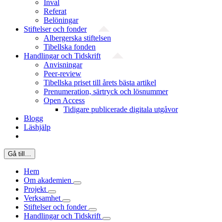
Inval
Referat
Belöningar
Stiftelser och fonder
Albergerska stiftelsen
Tibellska fonden
Handlingar och Tidskrift
Anvisningar
Peer-review
Tibellska priset till årets bästa artikel
Prenumeration, särtryck och lösnummer
Open Access
Tidigare publicerade digitala utgåvor
Blogg
Läshjälp
Gå till…
Hem
Om akademien
Projekt
Verksamhet
Stiftelser och fonder
Handlingar och Tidskrift