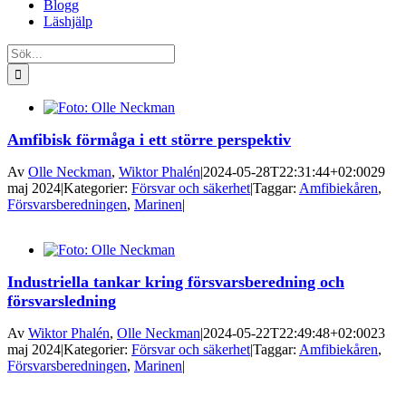
Blogg
Läshjälp
Sök
efter:
Amfibisk förmåga i ett större perspektiv
Av
Olle Neckman
,
Wiktor Phalén
|
2024-05-28T22:31:44+02:00
29
maj 2024
|
Kategorier:
Försvar och säkerhet
|
Taggar:
Amfibiekåren
,
Försvarsberedningen
,
Marinen
|
Industriella tankar kring försvarsberedning och
försvarsledning
Av
Wiktor Phalén
,
Olle Neckman
|
2024-05-22T22:49:48+02:00
23
maj 2024
|
Kategorier:
Försvar och säkerhet
|
Taggar:
Amfibiekåren
,
Försvarsberedningen
,
Marinen
|