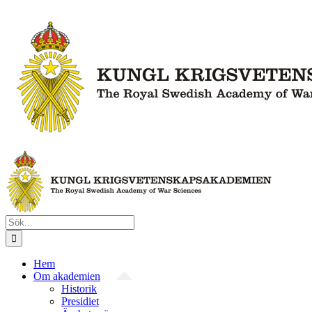
Fortsätt
till
innehållet
Sök
efter:
Hem
Om akademien
Historik
Presidiet