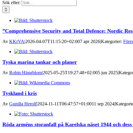
Sök efter:
”Comprehensive Security and Total Defence: Nordic Resi
Av
KKrVA
|
2026-04-07T11:15:20+02:00
7 apr 2026
|
Kategorier:
Försv
Tyska marina tankar och planer
Av
Robin Häggblom
|
2025-05-25T19:27:48+02:00
5 jun 2025
|
Kategor
Tyskland i kris
Av
Gunilla Herolf
|
2024-11-11T06:47:57+01:00
11 sep 2024
|
Kategori
Röda arméns storanfall på Karelska näset 1944 och dess