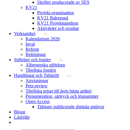
Skrifter producerade av SES
KV21
Projekt-organisation
KV21 Bakgrund
KV21 Projektuppdrag
Aktiviteter och resultat
Verksamhet
Kalendarium 2026
Inval
Referat
Belöningar
Stiftelser och fonder
Albergerska stiftelsen
Tibellska fonden
Handlingar och Tidskrift
Anvisningar
Peer-review
Tibellska priset till årets bästa artikel
Prenumeration, särtryck och lösnummer
Open Access
Tidigare publicerade digitala utgåvor
Blogg
Läshjälp