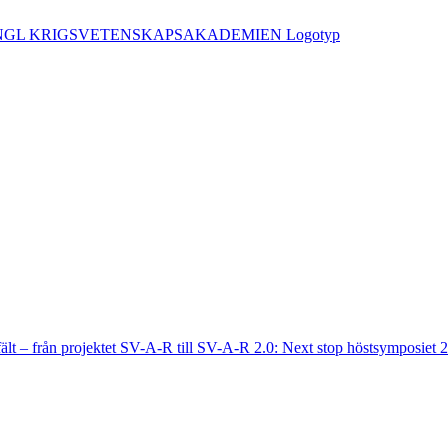
fält – från projektet SV-A-R till SV-A-R 2.0: Next stop höstsymposiet 