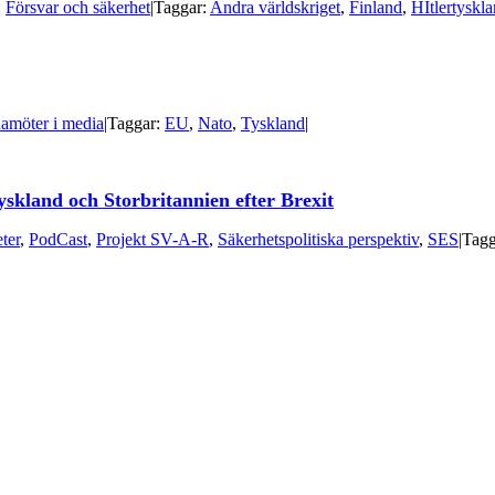
:
Försvar och säkerhet
|
Taggar:
Andra världskriget
,
Finland
,
HItlertyskl
amöter i media
|
Taggar:
EU
,
Nato
,
Tyskland
|
yskland och Storbritannien efter Brexit
ter
,
PodCast
,
Projekt SV-A-R
,
Säkerhetspolitiska perspektiv
,
SES
|
Tagg