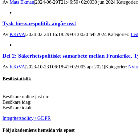
Av
Mats Ekman
|
2024-06-29T21:46:59+02:00
30 jun 2024
|
Kategorier
Tysk försvarspolitik angår oss!
Av
KKrVA
|
2024-02-24T16:18:29+01:00
20 feb 2024
|
Kategorier:
Led
Del 2: Säkerhetspolitiskt samarbete mellan Frankrike, T
Av
KKrVA
|
2023-10-23T06:18:41+02:00
5 apr 2021
|
Kategorier:
Nyhe
Besökstatistik
Besökare online just nu:
Besökare idag:
Besökare totalt:
Integritetspolicy / GDPR
Följ akademiens hemsida via epost