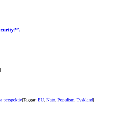
curity?”.
|
ka perspektiv
|
Taggar:
EU
,
Nato
,
Populism
,
Tyskland
|