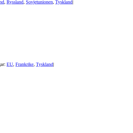
and
,
Ryssland
,
Sovjetunionen
,
Tyskland
|
ar:
EU
,
Frankrike
,
Tyskland
|