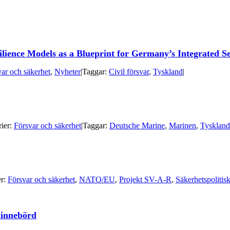
lience Models as a Blueprint for Germany’s Integrated Se
ar och säkerhet
,
Nyheter
|
Taggar:
Civil försvar
,
Tyskland
|
ier:
Försvar och säkerhet
|
Taggar:
Deutsche Marine
,
Marinen
,
Tyskland
er:
Försvar och säkerhet
,
NATO/EU
,
Projekt SV-A-R
,
Säkerhetspolitis
 innebörd