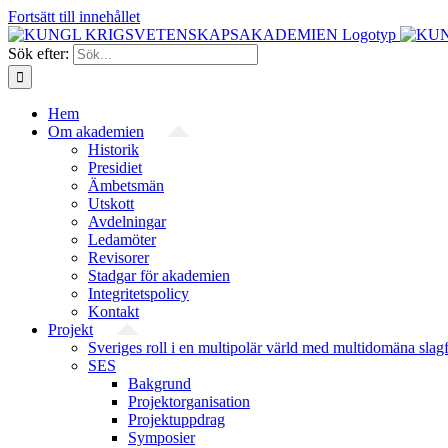
Fortsätt till innehållet
Sök efter:
Hem
Om akademien
Historik
Presidiet
Ämbetsmän
Utskott
Avdelningar
Ledamöter
Revisorer
Stadgar för akademien
Integritetspolicy
Kontakt
Projekt
Sveriges roll i en multipolär värld med multidomäna slag
SES
Bakgrund
Projekt­organisation
Projektuppdrag
Symposier