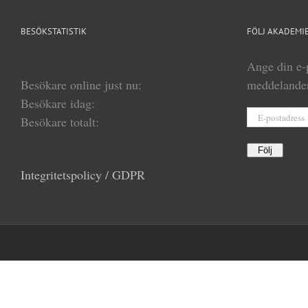
BESÖKSTATISTIK
FÖLJ AKADEMIE
Ange din e-p
Besökare online just nu:
meddelanden
Besökare idag:
E-
Besökare totalt:
postadress
Följ
Integritetspolicy / GDPR