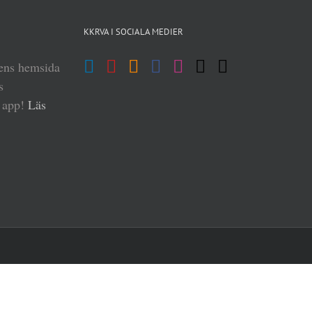
KKRVA I SOCIALA MEDIER
iens hemsida
s
n app!
Läs