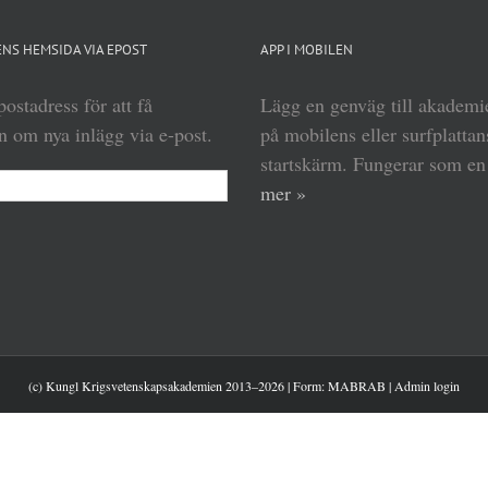
NS HEMSIDA VIA EPOST
APP I MOBILEN
ostadress för att få
Lägg en genväg till akadem
 om nya inlägg via e-post.
på mobilens eller surfplattan
startskärm. Fungerar som e
mer »
(c) Kungl Krigsvetenskapsakademien 2013–
2026 | Form:
MABRAB
|
Admin login