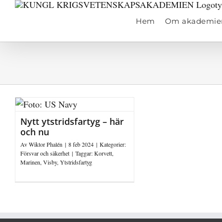
Fortsätt
till
Hem
Om akademie
innehållet
Nytt ytstridsfartyg – här
och nu
Av
Wiktor Phalén
|
8 feb 2024
|
Kategorier:
Försvar och säkerhet
|
Taggar:
Korvett
,
Marinen
,
Visby
,
Ytstridsfartyg