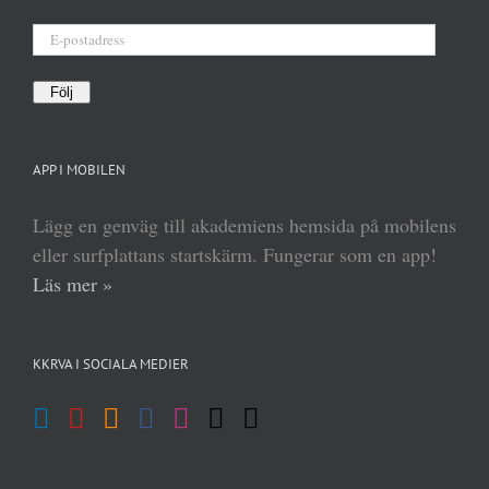
E-
postadress
Följ
APP I MOBILEN
Lägg en genväg till akademiens hemsida på mobilens
eller surfplattans startskärm. Fungerar som en app!
Läs mer »
KKRVA I SOCIALA MEDIER