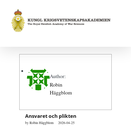
Fortsätt
till
innehållet
Author:
Robin
Häggblom
Ansvaret och plikten
by
Robin Häggblom
2026-04-25