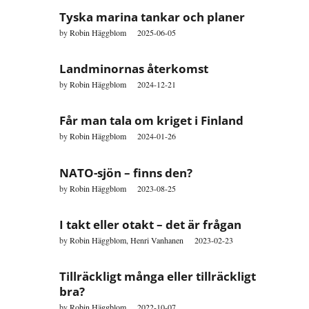
Tyska marina tankar och planer
by
Robin Häggblom
2025-06-05
Landminornas återkomst
by
Robin Häggblom
2024-12-21
Får man tala om kriget i Finland
by
Robin Häggblom
2024-01-26
NATO-sjön – finns den?
by
Robin Häggblom
2023-08-25
I takt eller otakt – det är frågan
by
Robin Häggblom,
Henri Vanhanen
2023-02-23
Tillräckligt många eller tillräckligt
bra?
by
Robin Häggblom
2022-10-07