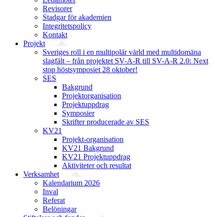
Revisorer
Stadgar för akademien
Integritetspolicy
Kontakt
Projekt
Sveriges roll i en multipolär värld med multidomäna
slagfält – från projektet SV-A-R till SV-A-R 2.0: Next
stop höstsymposiet 28 oktober!
SES
Bakgrund
Projekt­organisation
Projektuppdrag
Symposier
Skrifter producerade av SES
KV21
Projekt-organisation
KV21 Bakgrund
KV21 Projektuppdrag
Aktiviteter och resultat
Verksamhet
Kalendarium 2026
Inval
Referat
Belöningar