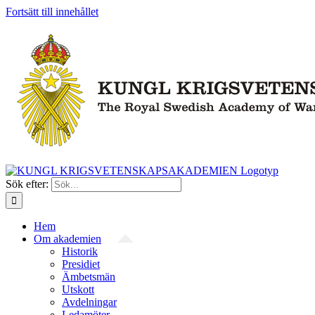
Fortsätt till innehållet
Sök efter:
Hem
Om akademien
Historik
Presidiet
Ämbetsmän
Utskott
Avdelningar
Ledamöter