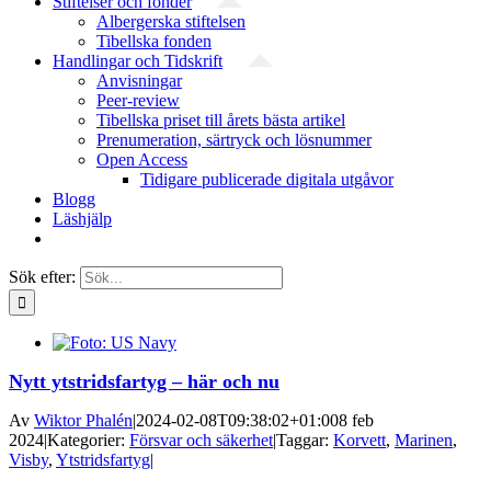
Stiftelser och fonder
Albergerska stiftelsen
Tibellska fonden
Handlingar och Tidskrift
Anvisningar
Peer-review
Tibellska priset till årets bästa artikel
Prenumeration, särtryck och lösnummer
Open Access
Tidigare publicerade digitala utgåvor
Blogg
Läshjälp
Sök efter:
Nytt ytstridsfartyg – här och nu
Av
Wiktor Phalén
|
2024-02-08T09:38:02+01:00
8 feb
2024
|
Kategorier:
Försvar och säkerhet
|
Taggar:
Korvett
,
Marinen
,
Visby
,
Ytstridsfartyg
|