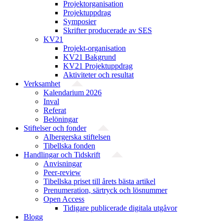
Projekt­organisation
Projektuppdrag
Symposier
Skrifter producerade av SES
KV21
Projekt-organisation
KV21 Bakgrund
KV21 Projektuppdrag
Aktiviteter och resultat
Verksamhet
Kalendarium 2026
Inval
Referat
Belöningar
Stiftelser och fonder
Albergerska stiftelsen
Tibellska fonden
Handlingar och Tidskrift
Anvisningar
Peer-review
Tibellska priset till årets bästa artikel
Prenumeration, särtryck och lösnummer
Open Access
Tidigare publicerade digitala utgåvor
Blogg