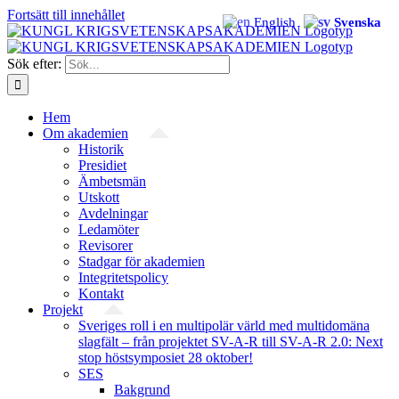
Fortsätt till innehållet
English
Svenska
Sök efter:
Hem
Om akademien
Historik
Presidiet
Ämbetsmän
Utskott
Avdelningar
Ledamöter
Revisorer
Stadgar för akademien
Integritetspolicy
Kontakt
Projekt
Sveriges roll i en multipolär värld med multidomäna
slagfält – från projektet SV-A-R till SV-A-R 2.0: Next
stop höstsymposiet 28 oktober!
SES
Bakgrund