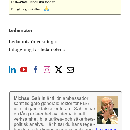
1236249460 Tibellska fonden
.
Din gåva gör skillnad
Ledamöter
Ledamotsförteckning »
Inloggning för ledamöter »
Michael Sahlin
är fil dr, ambassadör
samt tidigare general­direktör för FBA
och tidigare stats­sekre­terare. Sahlin har
en lång erfarenhet av inter­nationell
verk­samhet, bl a utrikes- och säkerhets­
politisk analys. Här hittar du hans regel­
bundna reflek­tioner över omvärlds­läget.
Läs mer »