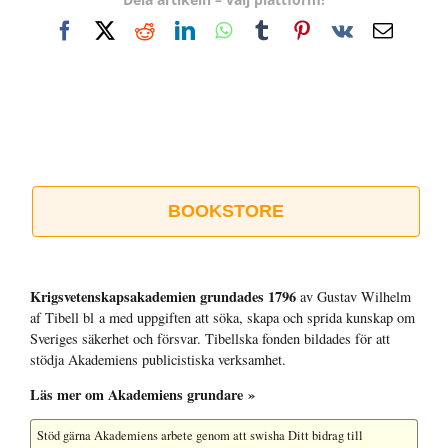
Facebook
X
Reddit
LinkedIn
WhatsApp
Tumblr
Pinterest
Vk
E-
post
BOOKSTORE
Krigsvetenskap­sakademien grundades 1796
av Gustav Wilhelm
af Tibell bl a med uppgiften att söka, skapa och sprida kunskap om
Sveriges säkerhet och försvar. Tibellska fonden bildades för att
stödja Akademiens publicistiska verksamhet.
Läs mer om Akademiens grundare »
Stöd gärna Akademiens arbete
genom att swisha Ditt bidrag till