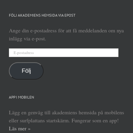
FÖLJ AKADEMIENS HEMSIDA VIA EPOST
Ange din e-postadress för att få meddelanden om nya
inlägg via e-post.
E-
postadress
Följ
APP I MOBILEN
Lägg en genväg till akademiens hemsida på mobilens
eller surfplattans startskärm. Fungerar som en app!
Läs mer »