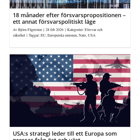
18 månader efter försvarspropositionen –
ett annat försvarspolitiskt läge
Av
Björn Fägersten
|
28 feb 2026
|
Kategorier:
Försvar och
säkerhet
|
Taggar:
EU
,
Europeiska unionen
,
Nato
,
USA
USA:s strategi leder till ett Europa som
pressas från öst och väst