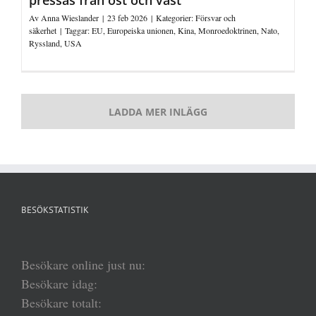
Av
Anna Wieslander
|
23 feb 2026
|
Kategorier:
Försvar och
säkerhet
|
Taggar:
EU
,
Europeiska unionen
,
Kina
,
Monroedoktrinen
,
Nato
,
Ryssland
,
USA
LADDA MER INLÄGG
BESÖKSTATISTIK
Besökare online just nu:
Besökare idag:
Besökare totalt: