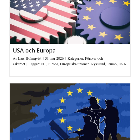
USA och Europa
Av
Lars Holmqvist
|
31 mar 2026
|
Kategorier:
Försvar och
säkerhet
|
Taggar:
EU
,
Europa
,
Europeiska unionen
,
Ryssland
,
Trump
,
USA