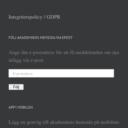
Integritetspolicy / GDPR
FÖLJ AKADEMIENS HEMSIDA VIA EPOST
Ange din e-postadress för att få meddelanden om nya
inlägg via e-post.
E-
postadress
Följ
APP I MOBILEN
Lägg en genväg till akademiens hemsida på mobilens