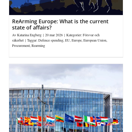
ReArming Europe: What is the current
state of affairs?
Av
Katarina Engberg
|
20 mar 2026
|
Kategorier:
Försvar och
säkerhet
|
Taggar:
Defence spending
,
EU
,
Europe
,
European Union
,
Procurement
,
Rearming