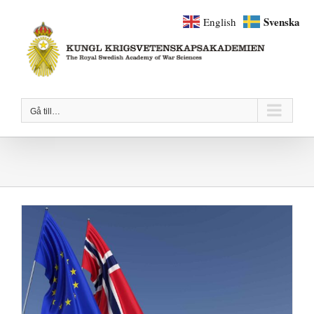
Fortsätt
Svenska
English
till
innehållet
Gå till…