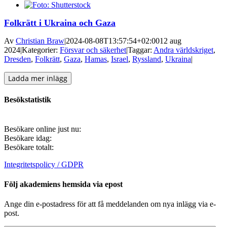
Folkrätt i Ukraina och Gaza
Av
Christian Braw
|
2024-08-08T13:57:54+02:00
12 aug
2024
|
Kategorier:
Försvar och säkerhet
|
Taggar:
Andra världskriget
,
Dresden
,
Folkrätt
,
Gaza
,
Hamas
,
Israel
,
Ryssland
,
Ukraina
|
Ladda mer inlägg
Besökstatistik
Besökare online just nu:
Besökare idag:
Besökare totalt:
Integritetspolicy / GDPR
Följ akademiens hemsida via epost
Ange din e-postadress för att få meddelanden om nya inlägg via e-
post.