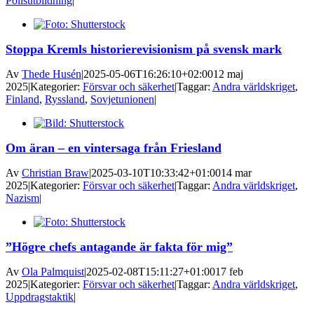
Polisutbildning
|
Stoppa Kremls historierevisionism på svensk mark
Av
Thede Husén
|
2025-05-06T16:26:10+02:00
12 maj
2025
|
Kategorier:
Försvar och säkerhet
|
Taggar:
Andra världskriget
,
Finland
,
Ryssland
,
Sovjetunionen
|
Om äran – en vintersaga från Friesland
Av
Christian Braw
|
2025-03-10T10:33:42+01:00
14 mar
2025
|
Kategorier:
Försvar och säkerhet
|
Taggar:
Andra världskriget
,
Nazism
|
”Högre chefs antagande är fakta för mig”
Av
Ola Palmquist
|
2025-02-08T15:11:27+01:00
17 feb
2025
|
Kategorier:
Försvar och säkerhet
|
Taggar:
Andra världskriget
,
Uppdragstaktik
|