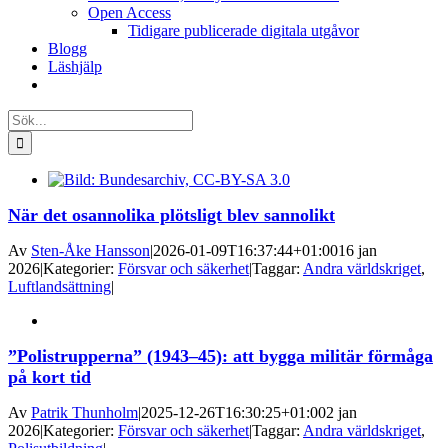
Open Access
Tidigare publicerade digitala utgåvor
Blogg
Läshjälp
Sök
efter:
När det osannolika plötsligt blev sannolikt
Av
Sten-Åke Hansson
|
2026-01-09T16:37:44+01:00
16 jan
2026
|
Kategorier:
Försvar och säkerhet
|
Taggar:
Andra världskriget
,
Luftlandsättning
|
”Polistrupperna” (1943–45): att bygga militär förmåga
på kort tid
Av
Patrik Thunholm
|
2025-12-26T16:30:25+01:00
2 jan
2026
|
Kategorier:
Försvar och säkerhet
|
Taggar:
Andra världskriget
,