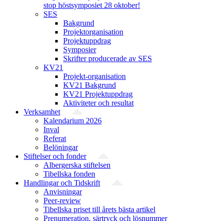
stop höstsymposiet 28 oktober!
SES
Bakgrund
Projekt­organisation
Projektuppdrag
Symposier
Skrifter producerade av SES
KV21
Projekt-organisation
KV21 Bakgrund
KV21 Projektuppdrag
Aktiviteter och resultat
Verksamhet
Kalendarium 2026
Inval
Referat
Belöningar
Stiftelser och fonder
Albergerska stiftelsen
Tibellska fonden
Handlingar och Tidskrift
Anvisningar
Peer-review
Tibellska priset till årets bästa artikel
Prenumeration, särtryck och lösnummer