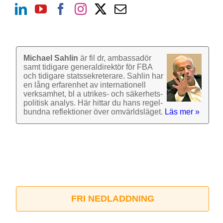
Michael Sahlin
är fil dr, ambassadör
samt tidigare general­direktör för FBA
och tidigare stats­sekre­terare. Sahlin har
en lång erfarenhet av inter­nationell
verk­samhet, bl a utrikes- och säkerhets­
politisk analys. Här hittar du hans regel­
bundna reflek­tioner över omvärlds­läget.
Läs mer »
FRI NEDLADDNING