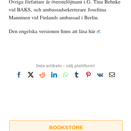
Övriga författare är överstelöjtnant i.G. Tina Behnke
vid BAKS, och ambassadsekreterare Josefiina
Manninen vid Finlands ambassad i Berlin.
Den engelska versionen finns att läsa
här
.
Dela artikeln – välj plattform!
Facebook
X
Reddit
LinkedIn
WhatsApp
Tumblr
Pinterest
Vk
E-
post
BOOKSTORE