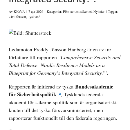
Av
KKrVA
|
7 apr 2026
|
Kategorier:
Försvar och säkerhet
,
Nyheter
|
Taggar:
Civil försvar
,
Tyskland
Visa
större
bild
Ledamoten Freddy Jönsson Hanberg är en av tre
författare till rapporten ”
Comprehensive Security and
Total Defence: Nordic Resilience Models as a
Blueprint for Germany’s Integrated Security?
”.
Bundesakademie
Rapporten är initierad av tyska
für Sicherheitspolitik
, Tysklands federala
akademi för säkerhetspolitik som är organisatoriskt
knuten till det tyska försvarsministeriet, men
rapporterar funktionellt till den federala regeringen.