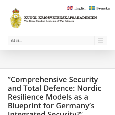
Fortsätt
Svenska
English
till
innehållet
Gå till…
”Comprehensive Security
and Total Defence: Nordic
Resilience Models as a
Blueprint for Germany’s
Integrated Security?”.