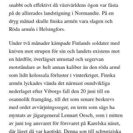
snabbt och effektivt då västvärldens ögon var fästa
på de allierades landstigning i Normandie. På en
dryg månad skulle finska armén vara slagen och
Röda armén i Helsingfors.
Under två månader kämpade Finlands soldater med
kniven mot strupen för sin och landets existens mot
en hårdför, överlägset utrustad och segervan
motståndare av helt annan kaliber än den röda armé
som lidit kolossala förluster i vinterkriget. Finska
armén lyckades vända det närmast oundvikliga
nederlaget efter Viborgs fall den 20 juni till en
osannolik framgång, till det som senare beskrevs
med ordet avvärjningsseger, en term som sägs ha
myntats av jägargeneral Lennart Oesch, som i mitten
av juni tog ansvaret för försvaret på Karelska näset,
där läget då var kaotiskt. Denna son till schweiziska