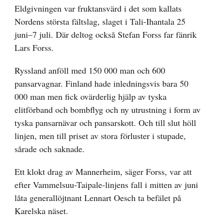
Eldgivningen var fruktansvärd i det som kallats
Nordens största fältslag, slaget i Tali-Ihantala 25
juni–7 juli. Där deltog också Stefan Forss far fänrik
Lars Forss.
Ryssland anföll med 150 000 man och 600
pansarvagnar. Finland hade inledningsvis bara 50
000 man men fick ovärderlig hjälp av tyska
elitförband och bombflyg och ny utrustning i form av
tyska pansarnävar och pansarskott. Och till slut höll
linjen, men till priset av stora förluster i stupade,
sårade och saknade.
Ett klokt drag av Mannerheim, säger Forss, var att
efter Vammelsuu-Taipale-linjens fall i mitten av juni
låta generallöjtnant Lennart Oesch ta befälet på
Karelska näset.