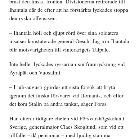
brast den finska fronten. Divisionerna retirerade till
Ihantala där de efter att ha förstärkts lyckades stoppa
den ryska offensiven.
– Ihantala höll och djupt rörd över sina soldaters
insatser konstaterade general Oesch: Jag tror Ihantala
blir motsvarigheten till vinterkrigets Taipale.
Inte heller lyckades ryssarna i sin framryckning vid
Äyräpää och Vuosalmi.
– I juli-augusti gjordes ett sista försök att bryta
igenom det finska försvaret vid Ilomants, och efter
det kom Stalin på andra tankar, säger Forss.
Han citerar tidigare chefen vid Försvarshögskolan i
Sverige, generalmajor Claes Skoglund, som vid ett
tillfälle – då pensionär – med ljudlig stämma