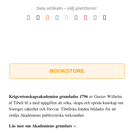
Dela artikeln – välj plattform!
Facebook
X
Reddit
LinkedIn
WhatsApp
Tumblr
Pinterest
Vk
E-
post
BOOKSTORE
Krigsvetenskap­sakademien grundades 1796
av Gustav Wilhelm
af Tibell bl a med uppgiften att söka, skapa och sprida kunskap om
Sveriges säkerhet och försvar. Tibellska fonden bildades för att
stödja Akademiens publicistiska verksamhet.
Läs mer om Akademiens grundare »