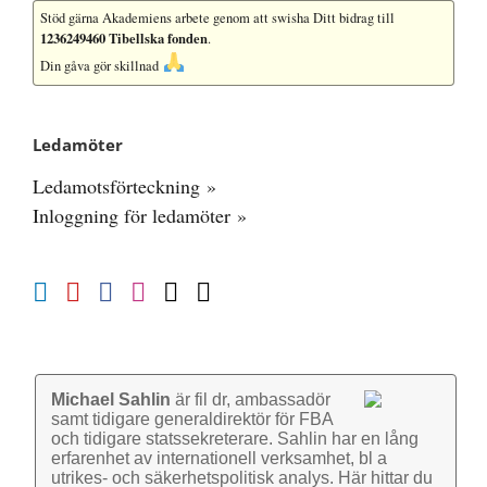
Stöd gärna Akademiens arbete
genom att swisha Ditt bidrag till
1236249460 Tibellska fonden
.
Din gåva gör skillnad
Ledamöter
Ledamotsförteckning »
Inloggning för ledamöter »
Michael Sahlin
är fil dr, ambassadör
samt tidigare general­direktör för FBA
och tidigare stats­sekre­terare. Sahlin har en lång
erfarenhet av inter­nationell verk­samhet, bl a
utrikes- och säkerhets­politisk analys. Här hittar du