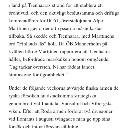
i land på Tienhaaras strand för att etablera ett
brohuvud, och den okuvligt beslutsamma och driftiga
kommendören för IR 61, överstelöjtnant Alpo
Marttinen gav order att ryssarna måste kastas
tillbaka. Så skedde och Tienhaara, med Marttinens
ord ”Finlands lås” höll. Då ÖB Mannerheim på
kvällen hörde Marttinen rapportera att Tienhaara
håller, befordrade marskalken honom omgående.
”Jag tackar översten. Ni har räddat landet,
åtminstone för ögonblicket.”
Under de följande veckorna avvärjde finska armén de
ryska försöken att åstadkomma strategiska
genombrott vid Ihantala, Vuosalmi och Viborgska
viken. Efter att Röda armén förlorat två divisioner
vid Ilomants i augusti tvingades man ge upp sina
försök och intog försvarsställning.