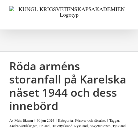
Fortsätt
till
innehållet
Röda arméns
storanfall på Karelska
näset 1944 och dess
innebörd
Av
Mats Ekman
|
30 jun 2024
|
Kategorier:
Försvar och säkerhet
|
Taggar:
Andra världskriget
,
Finland
,
HItlertyskland
,
Ryssland
,
Sovjetunionen
,
Tyskland