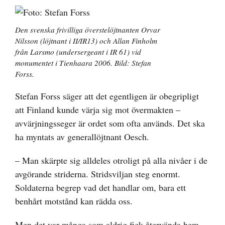
Den svenska frivilliga överstelöjtnanten Orvar
Nilsson (löjtnant i II/IR13) och Allan Finholm
från Larsmo (undersergeant i IR 61) vid
monumentet i Tienhaara 2006. Bild: Stefan
Forss.
Stefan Forss säger att det egentligen är obegripligt
att Finland kunde värja sig mot övermakten –
avvärjningsseger är ordet som ofta används. Det ska
ha myntats av generallöjtnant Oesch.
– Man skärpte sig alldeles otroligt på alla nivåer i de
avgörande striderna. Stridsviljan steg enormt.
Soldaterna begrep vad det handlar om, bara ett
benhårt motstånd kan rädda oss.
Men det var många som aldrig fick återvända hem