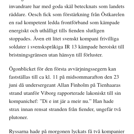
invandrare har med goda skäl betecknats som landets
räddare. Oesch fick som förstärkning från Östkarelen
en rad kompetent ledda frontförband som kämpade
energiskt och uthålligt tills fienden slutligen
stoppades. Även ett litet svenskt kompani frivilliga
soldater i svenskspråkiga IR 13 kämpade heroiskt till
bristningsgränsen utan hänsyn till förluster.
Ögonblicket för den första avvärjningssegern kan
fastställas till ca kl. 11 på midsommarafton den 23
juni då undersergeant Allan Finholm på Tienhaaras
strand utanför Viborg rapporterade lakoniskt till sin
kompanichef: ”Di e int jär a meir nu.” Han hade
strax innan rensat stranden från fiender, ungefär två
plutoner.
Ryssarna hade på morgonen lyckats få två kompanier