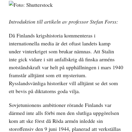
Visa
större
bild
Introduktion till artikeln av professor Stefan Forss:
Då Finlands krigshistoria kommenteras i
internationella media är det oftast landets kamp
under vinterkriget som brukar nämnas. Att Stalin
inte gick vidare i sitt anfallskrig då finska arméns
motståndskraft var helt på upphällningen i mars 1940
framstår alltjämt som ett mysterium.
Rysslandsvänliga historiker vill alltjämt se det som
ett bevis på diktatorns goda vilja.
Sovjetunionens ambitioner rörande Finlands var
därmed inte alls förbi men den slutliga uppgörelsen
kom att ske först då Röda armén inledde sin
storoffensiv den 9 juni 1944, planerad att verkställas