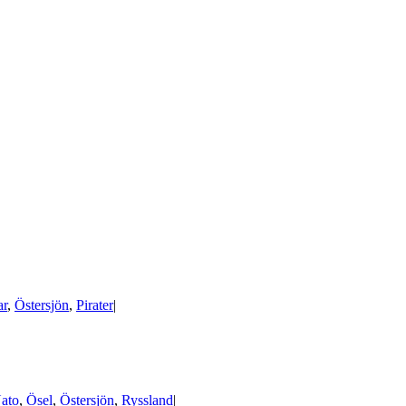
ar
,
Östersjön
,
Pirater
|
ato
,
Ösel
,
Östersjön
,
Ryssland
|