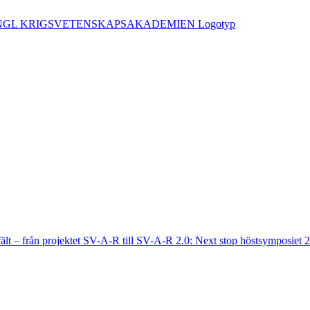
fält – från projektet SV-A-R till SV-A-R 2.0: Next stop höstsymposiet 