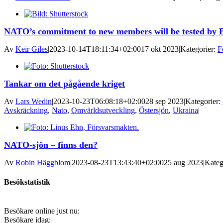
NATO’s commitment to new members will be tested by Bal
Av
Keir Giles
|
2023-10-14T18:11:34+02:00
17 okt 2023
|
Kategorier:
F
Tankar om det pågående kriget
Av
Lars Wedin
|
2023-10-23T06:08:18+02:00
28 sep 2023
|
Kategorier:
Avskräckning
,
Nato
,
Omvärldsutveckling
,
Östersjön
,
Ukraina
|
NATO-sjön – finns den?
Av
Robin Häggblom
|
2023-08-23T13:43:40+02:00
25 aug 2023
|
Kateg
Besökstatistik
Besökare online just nu:
Besökare idag: