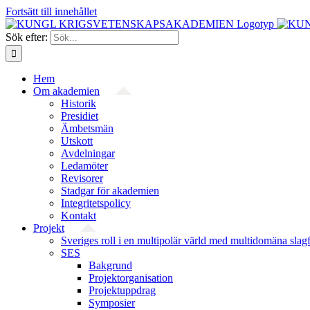
Fortsätt till innehållet
Sök efter:
Hem
Om akademien
Historik
Presidiet
Ämbetsmän
Utskott
Avdelningar
Ledamöter
Revisorer
Stadgar för akademien
Integritetspolicy
Kontakt
Projekt
Sveriges roll i en multipolär värld med multidomäna slag
SES
Bakgrund
Projekt­organisation
Projektuppdrag
Symposier