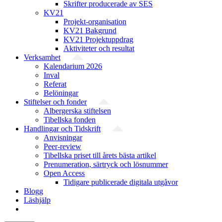
Skrifter producerade av SES
KV21
Projekt-organisation
KV21 Bakgrund
KV21 Projektuppdrag
Aktiviteter och resultat
Verksamhet
Kalendarium 2026
Inval
Referat
Belöningar
Stiftelser och fonder
Albergerska stiftelsen
Tibellska fonden
Handlingar och Tidskrift
Anvisningar
Peer-review
Tibellska priset till årets bästa artikel
Prenumeration, särtryck och lösnummer
Open Access
Tidigare publicerade digitala utgåvor
Blogg
Läshjälp