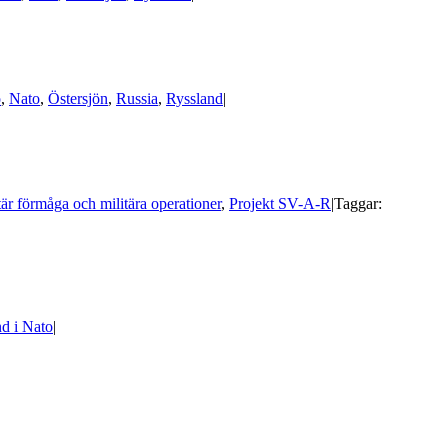
o
,
Nato
,
Östersjön
,
Russia
,
Ryssland
|
tär förmåga och militära operationer
,
Projekt SV-A-R
|
Taggar:
nd i Nato
|