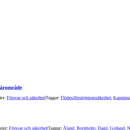
 närområde
ier:
Försvar och säkerhet
|
Taggar:
Flödes/försörjningssäkerhet
,
Kapning
rier:
Försvar och säkerhet
|
Taggar:
Åland
,
Bornholm
,
Dagö
,
Gotland
,
N