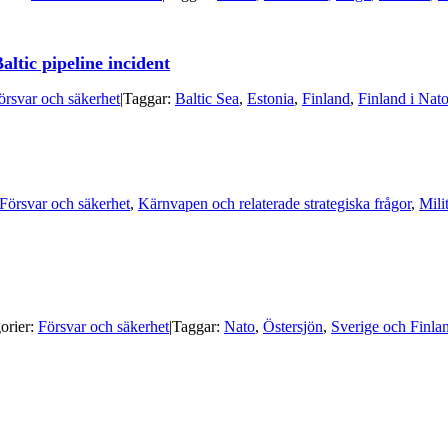
tic pipeline incident
örsvar och säkerhet
|
Taggar:
Baltic Sea
,
Estonia
,
Finland
,
Finland i Nat
Försvar och säkerhet
,
Kärnvapen och relaterade strategiska frågor
,
Mili
orier:
Försvar och säkerhet
|
Taggar:
Nato
,
Östersjön
,
Sverige och Finla