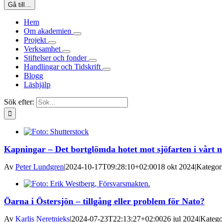
Gå till…
Hem
Om akademien
Projekt
Verksamhet
Stiftelser och fonder
Handlingar och Tidskrift
Blogg
Läshjälp
Sök efter:
Kapningar – Det bortglömda hotet mot sjöfarten i vårt
Av
Peter Lundgren
|
2024-10-17T09:28:10+02:00
18 okt 2024
|
Kategor
Öarna i Östersjön – tillgång eller problem för Nato?
Av
Karlis Neretnieks
|
2024-07-23T22:13:27+02:00
26 jul 2024
|
Katego