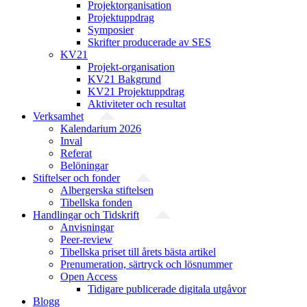
Projekt­organisation
Projektuppdrag
Symposier
Skrifter producerade av SES
KV21
Projekt-organisation
KV21 Bakgrund
KV21 Projektuppdrag
Aktiviteter och resultat
Verksamhet
Kalendarium 2026
Inval
Referat
Belöningar
Stiftelser och fonder
Albergerska stiftelsen
Tibellska fonden
Handlingar och Tidskrift
Anvisningar
Peer-review
Tibellska priset till årets bästa artikel
Prenumeration, särtryck och lösnummer
Open Access
Tidigare publicerade digitala utgåvor
Blogg