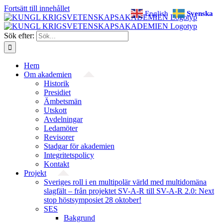
Fortsätt till innehållet
English
Svenska
Sök efter:
Hem
Om akademien
Historik
Presidiet
Ämbetsmän
Utskott
Avdelningar
Ledamöter
Revisorer
Stadgar för akademien
Integritetspolicy
Kontakt
Projekt
Sveriges roll i en multipolär värld med multidomäna
slagfält – från projektet SV-A-R till SV-A-R 2.0: Next
stop höstsymposiet 28 oktober!
SES
Bakgrund