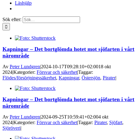
Läshjälp
Sök efter:
Kapningar – Det bortglömda hotet mot sjöfarten i vårt
närområde
Av
Peter Lundgren
|
2024-10-17T09:28:10+02:00
18 okt
2024
|
Kategorier:
Försvar och säkerhet
|
Taggar:
Flödes/försörjningssäkerhet
,
Kapningar
,
Östersjön
,
Pirater
|
Kapningar – Det bortglömda hotet mot sjöfarten i vårt
närområde
Av
Peter Lundgren
|
2024-09-25T10:59:41+02:00
4 okt
2024
|
Kategorier:
Försvar och säkerhet
|
Taggar:
Pirater
,
Sjöfart
,
Sjöröveri
|