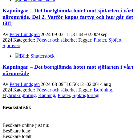
Kapningar – Det bortglömda hotet mot sjöfarten i vårt
närområde. Del 2. Varför kapas fartyg och hur går det
till?
Av
Peter Lundgren
|
2024-09-03T11:31:44+02:00
9 sep
2024
|
Kategorier:
Försvar och säkerhet
|
Taggar:
Pirater
,
Sjöfart
,
Sjöröveri
|
Kapningar – Det bortglömda hotet mot sjöfarten i vårt
närområde
Av
Peter Lundgren
|
2024-08-09T10:56:12+02:00
14 aug
2024
|
Kategorier:
Försvar och säkerhet
|
Taggar:
Bordning
,
Hybridkrigföring
,
Kapning
,
Pirater
,
Sjökrigföring
|
Besökstatistik
Besökare online just nu:
Besökare idag:
Besökare totalt: