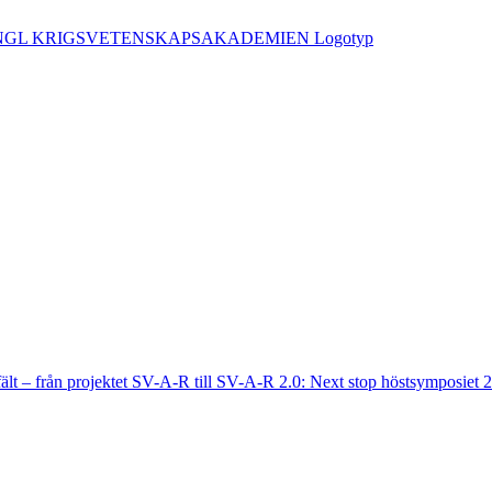
fält – från projektet SV-A-R till SV-A-R 2.0: Next stop höstsymposiet 