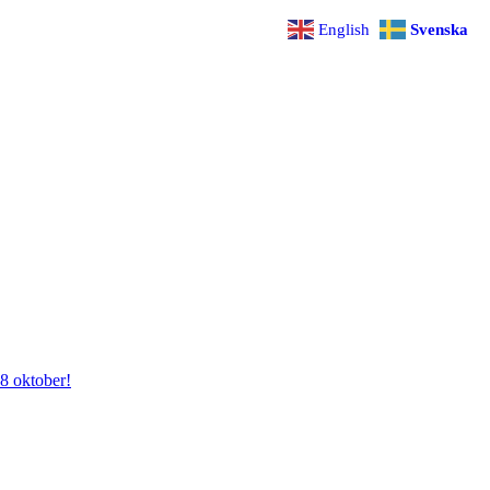
English
Svenska
28 oktober!