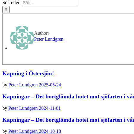
Sök efter:
Author:
Peter Lundgren
Kapning i Östersjön!
by
Peter Lundgren
2025-05-24
Kapningar – Det bortglömda hotet mot sjöfarten i v
by
Peter Lundgren
2024-11-01
Kapningar – Det bortglömda hotet mot sjöfarten i v
by
Peter Lundgren
2024-10-18