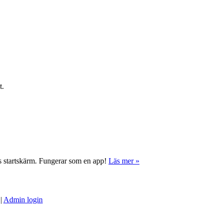
t.
ns startskärm. Fungerar som en app!
Läs mer »
|
Admin login