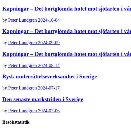
Kapningar – Det bortglömda hotet mot sjöfarten i v
by
Peter Lundgren
2024-10-04
Kapningar – Det bortglömda hotet mot sjöfarten i vår
by
Peter Lundgren
2024-09-09
Kapningar – Det bortglömda hotet mot sjöfarten i v
by
Peter Lundgren
2024-08-14
Rysk underrättelseverksamhet i Sverige
by
Peter Lundgren
2024-07-17
Den senaste markstriden i Sverige
by
Peter Lundgren
2024-07-06
Besökstatistik