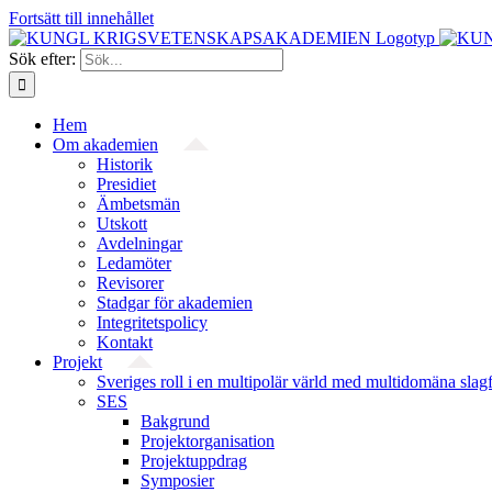
Fortsätt till innehållet
Sök efter:
Hem
Om akademien
Historik
Presidiet
Ämbetsmän
Utskott
Avdelningar
Ledamöter
Revisorer
Stadgar för akademien
Integritetspolicy
Kontakt
Projekt
Sveriges roll i en multipolär värld med multidomäna slag
SES
Bakgrund
Projekt­organisation
Projektuppdrag
Symposier