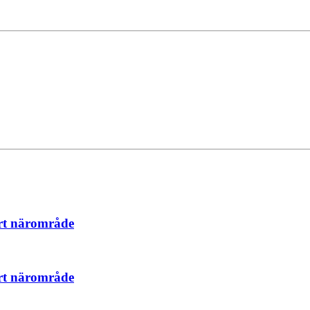
årt närområde
årt närområde