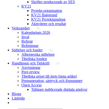
Skrifter producerade av SES
KV21
Projekt-organisation
KV21 Bakgrund
KV21 Projektuppdrag
Aktiviteter och resultat
Verksamhet
Kalendarium 2026
Inval
Referat
Belöningar
Stiftelser och fonder
Albergerska stiftelsen
Tibellska fonden
Handlingar och Tidskrift
Anvisningar
Peer-review
Tibellska priset till årets bästa artikel
Prenumeration, särtryck och lösnummer
Open Access
Tidigare publicerade digitala utgåvor
Blogg
Läshjälp