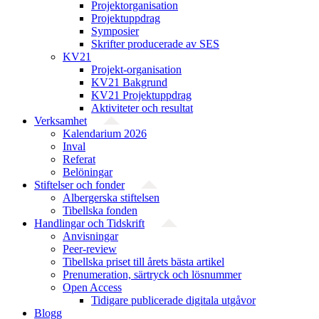
Projekt­organisation
Projektuppdrag
Symposier
Skrifter producerade av SES
KV21
Projekt-organisation
KV21 Bakgrund
KV21 Projektuppdrag
Aktiviteter och resultat
Verksamhet
Kalendarium 2026
Inval
Referat
Belöningar
Stiftelser och fonder
Albergerska stiftelsen
Tibellska fonden
Handlingar och Tidskrift
Anvisningar
Peer-review
Tibellska priset till årets bästa artikel
Prenumeration, särtryck och lösnummer
Open Access
Tidigare publicerade digitala utgåvor
Blogg