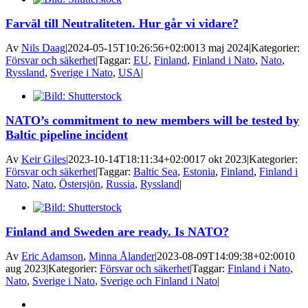
Farväl till Neutraliteten. Hur går vi vidare?
Av
Nils Daag
|
2024-05-15T10:26:56+02:00
13 maj 2024
|
Kategorier:
Försvar och säkerhet
|
Taggar:
EU
,
Finland
,
Finland i Nato
,
Nato
,
Ryssland
,
Sverige i Nato
,
USA
|
NATO’s commitment to new members will be tested by
Baltic pipeline incident
Av
Keir Giles
|
2023-10-14T18:11:34+02:00
17 okt 2023
|
Kategorier:
Försvar och säkerhet
|
Taggar:
Baltic Sea
,
Estonia
,
Finland
,
Finland i
Nato
,
Nato
,
Östersjön
,
Russia
,
Ryssland
|
Finland and Sweden are ready. Is NATO?
Av
Eric Adamson
,
Minna Ålander
|
2023-08-09T14:09:38+02:00
10
aug 2023
|
Kategorier:
Försvar och säkerhet
|
Taggar:
Finland i Nato
,
Nato
,
Sverige i Nato
,
Sverige och Finland i Nato
|