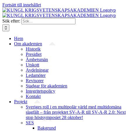
Fortsätt till innehållet
Sök efter:
Hem
Om akademien
Historik
Presidiet
Ämbetsmän
Utskott
Avdelningar
Ledamöter
Revisorer
Stadgar för akademien
Integritetspolicy
Kontakt
Projekt
Sveriges roll i en multipolär värld med multidomäna
slagfält – från projektet SV-A-R till SV-A-R 2.0: Next
stop höstsymposiet 28 oktober!
SES
Bakgrund