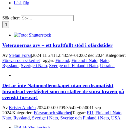
Läshjälp
Sök efter:
Veteranernas arv – ett kraftfullt stöd i ofärdstider
Av
Stefan Forss
|
2024-11-24T12:43:59+01:00
2 dec 2024
|
Kategorier:
Försvar och säkerhet
|
Taggar:
Finland
,
Finland i Nato
,
Nato
,
Ryssland
,
Sverige i Nato
,
Sverige och Finland i Nato
,
Ukraina
|
Det är inte Natomedlemskapet utan en dramatiskt
förändrad verklighet som nu ställer de stora kraven på
svenskt försvar!
Av
Krister Andrén
|
2024-09-09T09:35:42+02:00
11 sep
2024
|
Kategorier:
Försvar och säkerhet
|
Taggar:
EU
,
Finland i Nato
,
Nato
,
Ryssland
,
Sverige i Nato
,
Sverige och Finland i Nato
,
USA
|