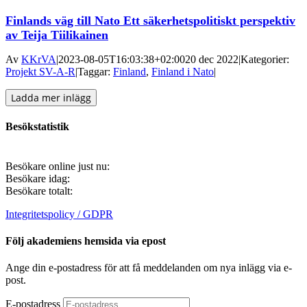
Finlands väg till Nato Ett säkerhetspolitiskt perspektiv
av Teija Tiilikainen
Av
KKrVA
|
2023-08-05T16:03:38+02:00
20 dec 2022
|
Kategorier:
Projekt SV-A-R
|
Taggar:
Finland
,
Finland i Nato
|
Ladda mer inlägg
Besökstatistik
Besökare online just nu:
Besökare idag:
Besökare totalt:
Integritetspolicy / GDPR
Följ akademiens hemsida via epost
Ange din e-postadress för att få meddelanden om nya inlägg via e-
post.
E-postadress