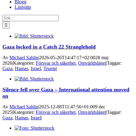
Blogg
Läshjälp
Sök
efter:
Gaza locked in a Catch 22 Stranglehold
Av
Michael Sahlin
|
2026-05-26T14:47:17+02:00
28 maj
2026
|
Kategorier:
Försvar och säkerhet
,
Omvärldsläget
|
Taggar:
Gaza
,
Hamas
,
Israel
,
Trump
|
Silence fell over Gaza – International attention moved
on
Av
Michael Sahlin
|
2025-12-08T11:47:56+01:00
9 dec
2025
|
Kategorier:
Försvar och säkerhet
,
Omvärldsläget
|
Taggar:
Gaza
,
Hamas
,
Israel
|