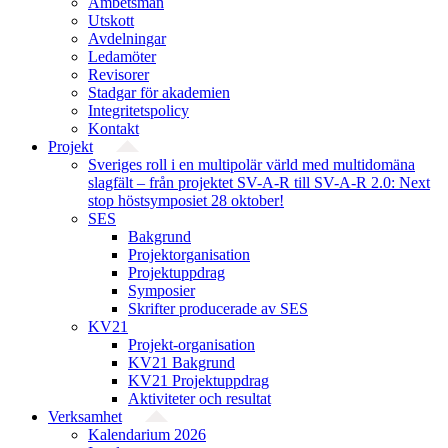
Ämbetsmän
Utskott
Avdelningar
Ledamöter
Revisorer
Stadgar för akademien
Integritetspolicy
Kontakt
Projekt
Sveriges roll i en multipolär värld med multidomäna
slagfält – från projektet SV-A-R till SV-A-R 2.0: Next
stop höstsymposiet 28 oktober!
SES
Bakgrund
Projekt­organisation
Projektuppdrag
Symposier
Skrifter producerade av SES
KV21
Projekt-organisation
KV21 Bakgrund
KV21 Projektuppdrag
Aktiviteter och resultat
Verksamhet
Kalendarium 2026