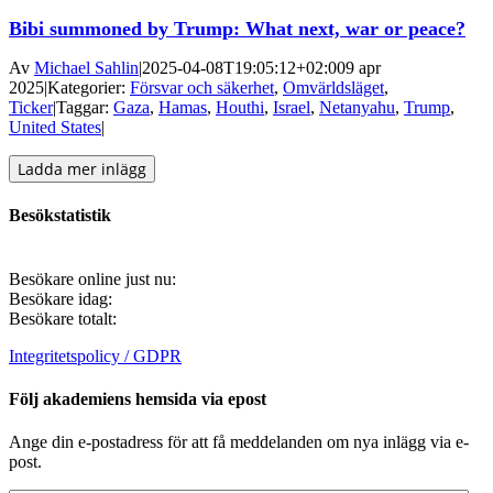
Bibi summoned by Trump: What next, war or peace?
Av
Michael Sahlin
|
2025-04-08T19:05:12+02:00
9 apr
2025
|
Kategorier:
Försvar och säkerhet
,
Omvärldsläget
,
Ticker
|
Taggar:
Gaza
,
Hamas
,
Houthi
,
Israel
,
Netanyahu
,
Trump
,
United States
|
Ladda mer inlägg
Besökstatistik
Besökare online just nu:
Besökare idag:
Besökare totalt:
Integritetspolicy / GDPR
Följ akademiens hemsida via epost
Ange din e-postadress för att få meddelanden om nya inlägg via e-
post.