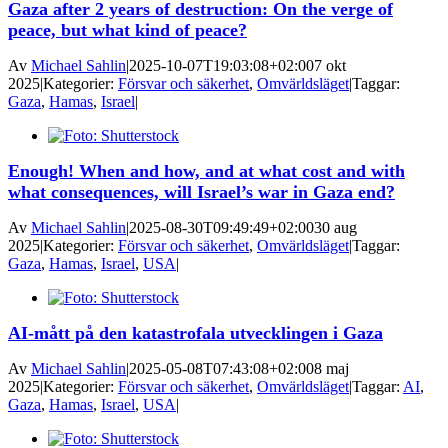
Gaza after 2 years of destruction: On the verge of
peace, but what kind of peace?
Av
Michael Sahlin
|
2025-10-07T19:03:08+02:00
7 okt
2025
|
Kategorier:
Försvar och säkerhet
,
Omvärldsläget
|
Taggar:
Gaza
,
Hamas
,
Israel
|
Enough! When and how, and at what cost and with
what consequences, will Israel’s war in Gaza end?
Av
Michael Sahlin
|
2025-08-30T09:49:49+02:00
30 aug
2025
|
Kategorier:
Försvar och säkerhet
,
Omvärldsläget
|
Taggar:
Gaza
,
Hamas
,
Israel
,
USA
|
AI-mått på den katastrofala utvecklingen i Gaza
Av
Michael Sahlin
|
2025-05-08T07:43:08+02:00
8 maj
2025
|
Kategorier:
Försvar och säkerhet
,
Omvärldsläget
|
Taggar:
AI
,
Gaza
,
Hamas
,
Israel
,
USA
|