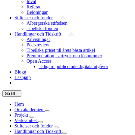
Inval
Referat
Belöningar
Stiftelser och fonder
Albergerska stiftelsen
Tibellska fonden
Handlingar och Tidskrift
Anvisningar
Peer-review
Tibellska priset till årets bästa artikel
Prenumeration, särtryck och lösnummer
Open Access
Tidigare publicerade digitala utgåvor
Blogg
Läshjälp
Gå till…
Hem
Om akademien
Projekt
Verksamhet
Stiftelser och fonder
Handlingar och Tidskrift