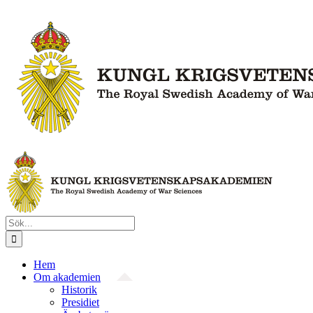
Fortsätt
till
innehållet
Sök
efter:
Hem
Om akademien
Historik
Presidiet