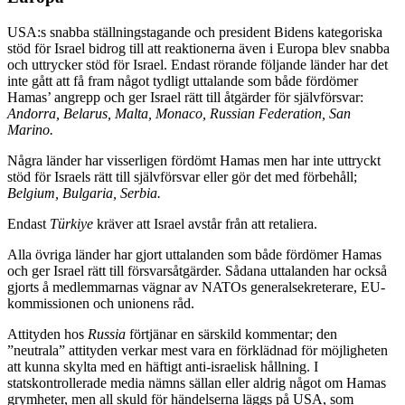
USA:s snabba ställningstagande och president Bidens kategoriska
stöd för Israel bidrog till att reaktionerna även i Europa blev snabba
och uttrycker stöd för Israel. Endast rörande följande länder har det
inte gått att få fram något tydligt uttalande som både fördömer
Hamas’ angrepp och ger Israel rätt till åtgärder för självförsvar:
Andorra, Belarus, Malta, Monaco, Russian Federation, San
Marino.
Några länder har visserligen fördömt Hamas men har inte uttryckt
stöd för Israels rätt till självförsvar eller gör det med förbehåll;
Belgium, Bulgaria, Serbia.
Endast
Türkiye
kräver att Israel avstår från att retaliera.
Alla övriga länder har gjort uttalanden som både fördömer Hamas
och ger Israel rätt till försvarsåtgärder. Sådana uttalanden har också
gjorts å medlemmarnas vägnar av NATOs generalsekreterare, EU-
kommissionen och unionens råd.
Attityden hos
Russia
förtjänar en särskild kommentar; den
”neutrala” attityden verkar mest vara en förklädnad för möjligheten
att kunna skylta med en häftigt anti-israelisk hållning. I
statskontrollerade media nämns sällan eller aldrig något om Hamas
grymheter, men all skuld för händelserna läggs på USA, som