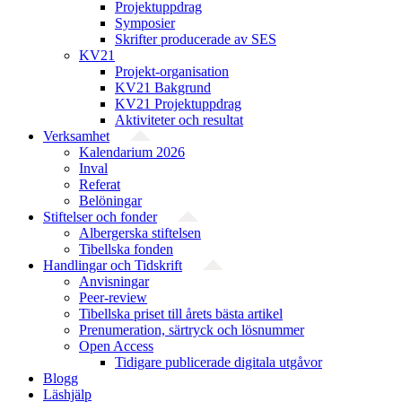
Projektuppdrag
Symposier
Skrifter producerade av SES
KV21
Projekt-organisation
KV21 Bakgrund
KV21 Projektuppdrag
Aktiviteter och resultat
Verksamhet
Kalendarium 2026
Inval
Referat
Belöningar
Stiftelser och fonder
Albergerska stiftelsen
Tibellska fonden
Handlingar och Tidskrift
Anvisningar
Peer-review
Tibellska priset till årets bästa artikel
Prenumeration, särtryck och lösnummer
Open Access
Tidigare publicerade digitala utgåvor
Blogg
Läshjälp