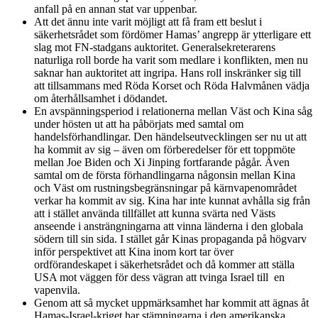
anfall på en annan stat var uppenbar.
Att det ännu inte varit möjligt att få fram ett beslut i
säkerhetsrådet som fördömer Hamas’ angrepp är ytterligare ett
slag mot FN-stadgans auktoritet. Generalsekreterarens
naturliga roll borde ha varit som medlare i konflikten, men nu
saknar han auktoritet att ingripa. Hans roll inskränker sig till
att tillsammans med Röda Korset och Röda Halvmånen vädja
om återhållsamhet i dödandet.
En avspänningsperiod i relationerna mellan Väst och Kina såg
under hösten ut att ha påbörjats med samtal om
handelsförhandlingar. Den händelseutvecklingen ser nu ut att
ha kommit av sig – även om förberedelser för ett toppmöte
mellan Joe Biden och Xi Jinping fortfarande pågår. Även
samtal om de första förhandlingarna någonsin mellan Kina
och Väst om rustningsbegränsningar på kärnvapenområdet
verkar ha kommit av sig. Kina har inte kunnat avhålla sig från
att i stället använda tillfället att kunna svärta ned Västs
anseende i ansträngningarna att vinna länderna i den globala
södern till sin sida. I stället går Kinas propaganda på högvarv
inför perspektivet att Kina inom kort tar över
ordförandeskapet i säkerhetsrådet och då kommer att ställa
USA mot väggen för dess vägran att tvinga Israel till en
vapenvila.
Genom att så mycket uppmärksamhet har kommit att ägnas åt
Hamas-Israel-kriget har stämningarna i den amerikanska