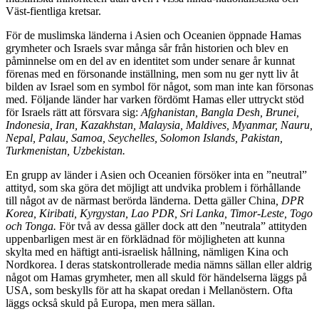
Väst-fientliga kretsar.
För de muslimska länderna i Asien och Oceanien öppnade Hamas
grymheter och Israels svar många sår från historien och blev en
påminnelse om en del av en identitet som under senare år kunnat
förenas med en försonande inställning, men som nu ger nytt liv åt
bilden av Israel som en symbol för något, som man inte kan försonas
med. Följande länder har varken fördömt Hamas eller uttryckt stöd
för Israels rätt att försvara sig:
Afghanistan, Bangla Desh, Brunei,
Indonesia, Iran, Kazakhstan, Malaysia, Maldives, Myanmar, Nauru,
Nepal, Palau, Samoa, Seychelles, Solomon Islands, Pakistan,
Turkmenistan, Uzbekistan.
En grupp av länder i Asien och Oceanien försöker inta en ”neutral”
attityd, som ska göra det möjligt att undvika problem i förhållande
till något av de närmast berörda länderna. Detta gäller China
, DPR
Korea, Kiribati, Kyrgystan, Lao PDR, Sri Lanka, Timor-Leste, Togo
och Tonga.
För två av dessa gäller dock att den ”neutrala” attityden
uppenbarligen mest är en förklädnad för möjligheten att kunna
skylta med en häftigt anti-israelisk hållning, nämligen Kina och
Nordkorea. I deras statskontrollerade media nämns sällan eller aldrig
något om Hamas grymheter, men all skuld för händelserna läggs på
USA, som beskylls för att ha skapat oredan i Mellanöstern. Ofta
läggs också skuld på Europa, men mera sällan.