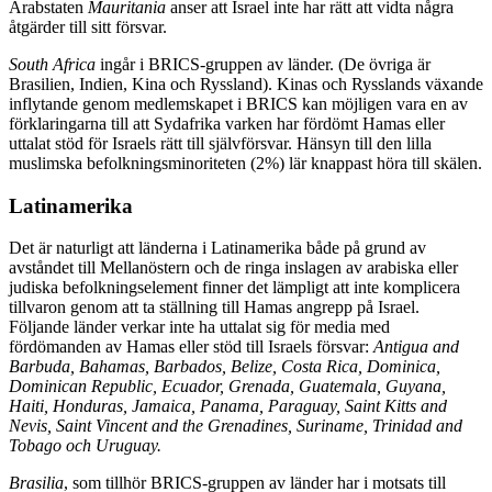
Arabstaten
Mauritania
anser att Israel inte har rätt att vidta några
åtgärder till sitt försvar.
South Africa
ingår i BRICS-gruppen av länder. (De övriga är
Brasilien, Indien, Kina och Ryssland). Kinas och Rysslands växande
inflytande genom medlemskapet i BRICS kan möjligen vara en av
förklaringarna till att Sydafrika varken har fördömt Hamas eller
uttalat stöd för Israels rätt till självförsvar. Hänsyn till den lilla
muslimska befolkningsminoriteten (2%) lär knappast höra till skälen.
Latinamerika
Det är naturligt att länderna i Latinamerika både på grund av
avståndet till Mellanöstern och de ringa inslagen av arabiska eller
judiska befolkningselement finner det lämpligt att inte komplicera
tillvaron genom att ta ställning till Hamas angrepp på Israel.
Följande länder verkar inte ha uttalat sig för media med
fördömanden av Hamas eller stöd till Israels försvar:
Antigua and
Barbuda, Bahamas, Barbados, Belize, Costa Rica, Dominica,
Dominican Republic, Ecuador, Grenada, Guatemala, Guyana,
Haiti, Honduras, Jamaica, Panama, Paraguay, Saint Kitts and
Nevis, Saint Vincent and the Grenadines, Suriname, Trinidad and
Tobago och Uruguay.
Brasilia
, som tillhör BRICS-gruppen av länder har i motsats till