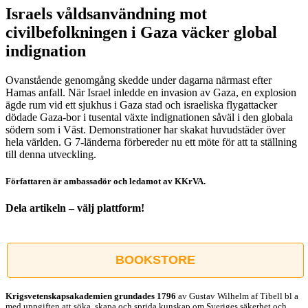
Israels våldsanvändning mot
civilbefolkningen i Gaza väcker global
indignation
Ovanstående genomgång skedde under dagarna närmast efter
Hamas anfall. När Israel inledde en invasion av Gaza, en explosion
ägde rum vid ett sjukhus i Gaza stad och israeliska flygattacker
dödade Gaza-bor i tusental växte indignationen såväl i den globala
södern som i Väst. Demonstrationer har skakat huvudstäder över
hela världen. G 7-länderna förbereder nu ett möte för att ta ställning
till denna utveckling.
Författaren är ambassadör och ledamot av KKrVA.
Dela artikeln – välj plattform!
Facebook
X
Reddit
LinkedIn
WhatsApp
Tumblr
Pinterest
Vk
E-
post
BOOKSTORE
Krigsvetenskap­sakademien grundades 1796
av Gustav Wilhelm af Tibell bl a
med uppgiften att söka, skapa och sprida kunskap om Sveriges säkerhet och