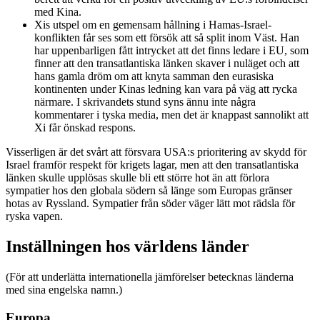
med Kina.
Xis utspel om en gemensam hållning i Hamas-Israel-
konflikten får ses som ett försök att så split inom Väst. Han
har uppenbarligen fått intrycket att det finns ledare i EU, som
finner att den transatlantiska länken skaver i nuläget och att
hans gamla dröm om att knyta samman den eurasiska
kontinenten under Kinas ledning kan vara på väg att rycka
närmare. I skrivandets stund syns ännu inte några
kommentarer i tyska media, men det är knappast sannolikt att
Xi får önskad respons.
Visserligen är det svårt att försvara USA:s prioritering av skydd för
Israel framför respekt för krigets lagar, men att den transatlantiska
länken skulle upplösas skulle bli ett större hot än att förlora
sympatier hos den globala södern så länge som Europas gränser
hotas av Ryssland. Sympatier från söder väger lätt mot rädsla för
ryska vapen.
Inställningen hos världens länder
(För att underlätta internationella jämförelser betecknas länderna
med sina engelska namn.)
Europa