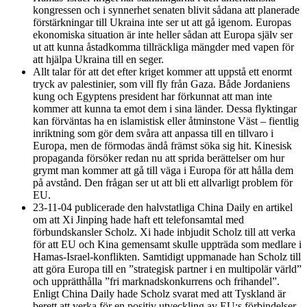
kongressen och i synnerhet senaten blivit sådana att planerade
förstärkningar till Ukraina inte ser ut att gå igenom. Europas
ekonomiska situation är inte heller sådan att Europa själv ser
ut att kunna åstadkomma tillräckliga mängder med vapen för
att hjälpa Ukraina till en seger.
Allt talar för att det efter kriget kommer att uppstå ett enormt
tryck av palestinier, som vill fly från Gaza. Både Jordaniens
kung och Egyptens president har förkunnat att man inte
kommer att kunna ta emot dem i sina länder. Dessa flyktingar
kan förväntas ha en islamistisk eller åtminstone Väst – fientlig
inriktning som gör dem svåra att anpassa till en tillvaro i
Europa, men de förmodas ändå främst söka sig hit. Kinesisk
propaganda försöker redan nu att sprida berättelser om hur
grymt man kommer att gå till väga i Europa för att hålla dem
på avstånd. Den frågan ser ut att bli ett allvarligt problem för
EU.
23-11-04 publicerade den halvstatliga China Daily en artikel
om att Xi Jinping hade haft ett telefonsamtal med
förbundskansler Scholz. Xi hade inbjudit Scholz till att verka
för att EU och Kina gemensamt skulle uppträda som medlare i
Hamas-Israel-konflikten. Samtidigt uppmanade han Scholz till
att göra Europa till en ”strategisk partner i en multipolär värld”
och upprätthålla ”fri marknadskonkurrens och frihandel”.
Enligt China Daily hade Scholz svarat med att Tyskland är
berett att verka för en positiv utveckling av EU:s förbindelser