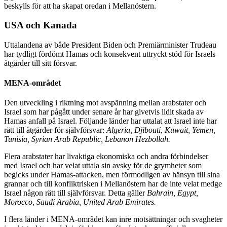
beskylls för att ha skapat oredan i Mellanöstern.
USA och Kanada
Uttalandena av både President Biden och Premiärminister Trudeau
har tydligt fördömt Hamas och konsekvent uttryckt stöd för Israels
åtgärder till sitt försvar.
MENA-området
Den utveckling i riktning mot avspänning mellan arabstater och
Israel som har pågått under senare år har givetvis lidit skada av
Hamas anfall på Israel. Följande länder har uttalat att Israel inte har
rätt till åtgärder för självförsvar:
Algeria, Djibouti, Kuwait, Yemen,
Tunisia, Syrian Arab Republic, Lebanon Hezbollah.
Flera arabstater har livaktiga ekonomiska och andra förbindelser
med Israel och har velat uttala sin avsky för de grymheter som
begicks under Hamas-attacken, men förmodligen av hänsyn till sina
grannar och till konfliktrisken i Mellanöstern har de inte velat medge
Israel någon rätt till självförsvar. Detta gäller
Bahrain, Egypt,
Morocco, Saudi Arabia, United Arab Emirates.
I flera länder i MENA-området kan inre motsättningar och svagheter