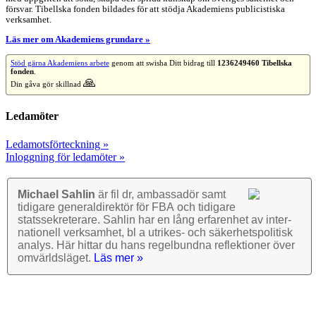
försvar. Tibellska fonden bildades för att stödja Akademiens publicistiska
verksamhet.
Läs mer om Akademiens grundare »
Stöd gärna Akademiens arbete
genom att swisha Ditt bidrag till
1236249460 Tibellska
fonden
.
🙏
Din gåva gör skillnad
Ledamöter
Ledamotsförteckning »
Inloggning för ledamöter »
Michael Sahlin
är fil dr, ambassadör samt
tidigare general­direktör för FBA och tidigare
stats­sekre­terare. Sahlin har en lång erfarenhet av inter­
nationell verk­samhet, bl a utrikes- och säkerhets­politisk
analys. Här hittar du hans regel­bundna reflek­tioner över
omvärlds­läget.
Läs mer »