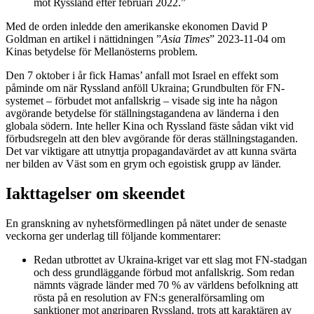
mot Ryssland efter februari 2022.”
Med de orden inledde den amerikanske ekonomen David P
Goldman en artikel i nättidningen ”
Asia Times
” 2023-11-04 om
Kinas betydelse för Mellanösterns problem.
Den 7 oktober i år fick Hamas’ anfall mot Israel en effekt som
påminde om när Ryssland anföll Ukraina; Grundbulten för FN-
systemet – förbudet mot anfallskrig – visade sig inte ha någon
avgörande betydelse för ställningstagandena av länderna i den
globala södern. Inte heller Kina och Ryssland fäste sådan vikt vid
förbudsregeln att den blev avgörande för deras ställningstaganden.
Det var viktigare att utnyttja propagandavärdet av att kunna svärta
ner bilden av Väst som en grym och egoistisk grupp av länder.
Iakttagelser om skeendet
En granskning av nyhetsförmedlingen på nätet under de senaste
veckorna ger underlag till följande kommentarer:
Redan utbrottet av Ukraina-kriget var ett slag mot FN-stadgan
och dess grundläggande förbud mot anfallskrig. Som redan
nämnts vägrade länder med 70 % av världens befolkning att
rösta på en resolution av FN:s generalförsamling om
sanktioner mot angriparen Ryssland, trots att karaktären av