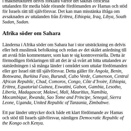
i maktstrukturen delvis förklara varför det saknas officiella
uttalanden för media både rörande fördömanden av Hamas och stöd
för Israels rätt till självförsvar. Det kan man misstänka ifråga om
avsaknaden av uttalanden från
Eritrea, Ethiopia, Iraq, Libya, South
Sudan, Sudan.
Afrika söder om Sahara
Länderna i Afrika söder om Sahara har i stor utsträckning en delvis
eller helt muslimsk befolkning och redan av det skälet anledning till
att avstå från kommentarer, som kan te sig kontroversiella. Detta är
förmodligen förklaringen till att det är så svårt att hitta uttalanden av
statsledningen i så många länder i området som uttalar fördömanden
eller ger Israel rätt till självförsvar. Detta gäller för
Angola, Benin,
Botswana, Burkina Faso, Burundi, Cabo Verde, Cameroon, Central
African Republic, Chad, Comoros, Congo, Côte d’Ivoire, Ethiopia,
Eritrea, Equatorial Guinea, Eswatini, Gabon, Gambia, Lesotho,
Liberia, Madagascar, Malawi, Mali, Mauritius, Namibia,
Mocambique, Rwanda, Sao Tome and Principe, Senegal, Sierra
Leone, Uganda, United Republic of Tanzania, Zimbabwe.
Ett par länder uttrycker dock både ett klart fördömande av Hamas
och stöd till Israels självförsvar, nämligen
Democratic Republic of
the Kongo och Kenya.