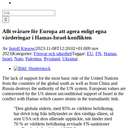
Sök
efter:
Allt svårare för Europa att agera enligt egna
värderingar i Hamas-Israel-konflikten
Av
Ingolf Kiesow
|
2023-11-08T12:20:02+01:00
9 nov
2023
|
Kategorier:
Försvar och säkerhet
|
Taggar:
EU
,
FN
,
Hamas
,
Israel
,
Nato
,
Palestina
,
Ryssland
,
Ukraina
|
Visa
större
The lack of support for the most basic rule of the United Nations
bild
from the countries of the global south as well as from China and
Russia destroys the authority of the UN system. European values are
contravened by the US almost unconditional support of Israel in the
conflict with Hamas which causes strains in the transatlantic link.
”Den globala södern, med 85% av världens befolkning,
har drivit iväg från inflytandet av den västliga sfären, så
som USA och dess allierade upptäckte, när länder med
70 % av världens befolkning avvisade FN-sanktioner