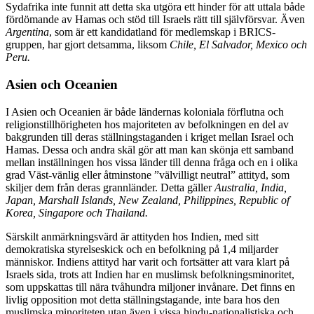
Sydafrika inte funnit att detta ska utgöra ett hinder för att uttala både
fördömande av Hamas och stöd till Israels rätt till självförsvar. Även
Argentina
, som är ett kandidatland för medlemskap i BRICS-
gruppen, har gjort detsamma, liksom
Chile, El Salvador, Mexico och
Peru.
Asien och Oceanien
I Asien och Oceanien är både ländernas koloniala förflutna och
religionstillhörigheten hos majoriteten av befolkningen en del av
bakgrunden till deras ställningstaganden i kriget mellan Israel och
Hamas. Dessa och andra skäl gör att man kan skönja ett samband
mellan inställningen hos vissa länder till denna fråga och en i olika
grad Väst-vänlig eller åtminstone ”välvilligt neutral” attityd, som
skiljer dem från deras grannländer. Detta gäller
Australia, India,
Japan, Marshall Islands, New Zealand, Philippines, Republic of
Korea, Singapore och Thailand.
Särskilt anmärkningsvärd är attityden hos Indien, med sitt
demokratiska styrelseskick och en befolkning på 1,4 miljarder
människor. Indiens attityd har varit och fortsätter att vara klart på
Israels sida, trots att Indien har en muslimsk befolkningsminoritet,
som uppskattas till nära tvåhundra miljoner invånare. Det finns en
livlig opposition mot detta ställningstagande, inte bara hos den
muslimska minoriteten utan även i vissa hindu-nationalistiska och