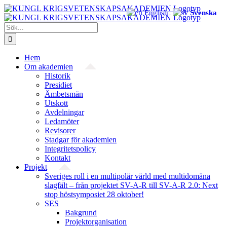
Fortsätt
English
Svenska
till
innehållet
Sök
efter:
Hem
Om akademien
Historik
Presidiet
Ämbetsmän
Utskott
Avdelningar
Ledamöter
Revisorer
Stadgar för akademien
Integritetspolicy
Kontakt
Projekt
Sveriges roll i en multipolär värld med multidomäna
slagfält – från projektet SV-A-R till SV-A-R 2.0: Next
stop höstsymposiet 28 oktober!
SES
Bakgrund
Projekt­organisation