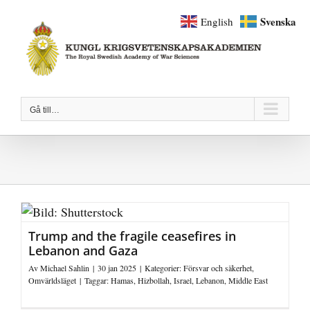
Fortsätt
Svenska
English
till
innehållet
Gå till…
Trump and the fragile ceasefires in
Lebanon and Gaza
Av
Michael Sahlin
|
30 jan 2025
|
Kategorier:
Försvar och säkerhet
,
Omvärldsläget
|
Taggar:
Hamas
,
Hizbollah
,
Israel
,
Lebanon
,
Middle East