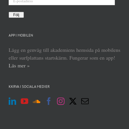
postadress
Följ
APP I MOBILEN
Lägg en genväg till akademiens hemsida på mobilens
eller surfplattans startskärm. Fungerar som en app!
Läs mer »
KKRVA I SOCIALA MEDIER