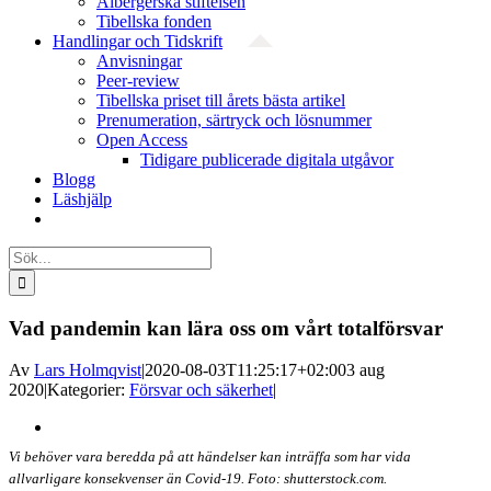
Albergerska stiftelsen
Tibellska fonden
Handlingar och Tidskrift
Anvisningar
Peer-review
Tibellska priset till årets bästa artikel
Prenumeration, särtryck och lösnummer
Open Access
Tidigare publicerade digitala utgåvor
Blogg
Läshjälp
Sök
efter:
Vad pandemin kan lära oss om vårt totalförsvar
Av
Lars Holmqvist
|
2020-08-03T11:25:17+02:00
3 aug
2020
|
Kategorier:
Försvar och säkerhet
|
Visa
större
Vi behöver vara beredda på att händelser kan inträffa som har vida
bild
allvarligare konsekvenser än Covid-19. Foto: shutterstock.com.