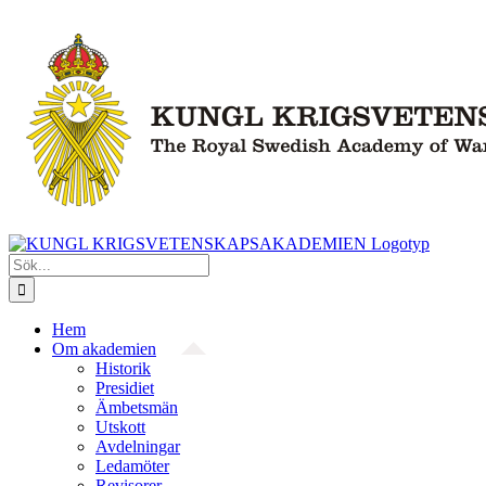
Fortsätt
till
innehållet
Sök
efter:
Hem
Om akademien
Historik
Presidiet
Ämbetsmän
Utskott
Avdelningar
Ledamöter
Revisorer