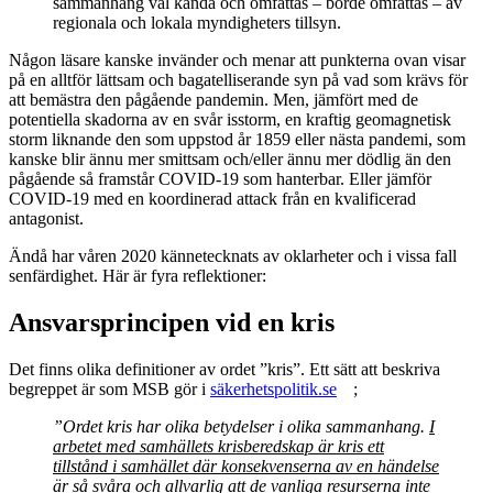
sammanhang väl kända och omfattas – borde omfattas – av
regionala och lokala myndigheters tillsyn.
Någon läsare kanske invänder och menar att punkterna ovan visar
på en alltför lättsam och bagatelliserande syn på vad som krävs för
att bemästra den pågående pandemin. Men, jämfört med de
potentiella skadorna av en svår isstorm, en kraftig geomagnetisk
storm liknande den som uppstod år 1859 eller nästa pandemi, som
kanske blir ännu mer smittsam och/eller ännu mer dödlig än den
pågående så framstår COVID-19 som hanterbar. Eller jämför
COVID-19 med en koordinerad attack från en kvalificerad
antagonist.
Ändå har våren 2020 kännetecknats av oklarheter och i vissa fall
senfärdighet. Här är fyra reflektioner:
Ansvarsprincipen vid en kris
Det finns olika definitioner av ordet ”kris”. Ett sätt att beskriva
begreppet är som MSB gör i
säkerhetspolitik.se
;
”Ordet kris har olika betydelser i olika sammanhang.
I
arbetet med samhällets krisberedskap är kris ett
tillstånd i samhället där konsekvenserna av en händelse
är så svåra och allvarlig att de vanliga resurserna inte