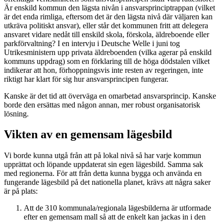
Är enskild kommun den lägsta nivån i ansvarsprinciptrappan (vilket
är det enda rimliga, eftersom det är den lägsta nivå där väljaren kan
utkräva politiskt ansvar), eller står det kommunen fritt att delegera
ansvaret vidare nedåt till enskild skola, förskola, äldreboende eller
parkförvaltning? I en intervju i Deutsche Welle i juni tog
Utrikesministern upp privata äldreboenden (vilka agerar på enskild
kommuns uppdrag) som en förklaring till de höga dödstalen vilket
indikerar att hon, förhoppningsvis inte resten av regeringen, inte
riktigt har klart för sig hur ansvarsprincipen fungerar.
Kanske är det tid att överväga en omarbetad ansvarsprincip. Kanske
borde den ersättas med någon annan, mer robust organisatorisk
lösning.
Vikten av en gemensam lägesbild
Vi borde kunna utgå från att på lokal nivå så har varje kommun
upprättat och löpande uppdaterat sin egen lägesbild. Samma sak
med regionerna. För att från detta kunna bygga och använda en
fungerande lägesbild på det nationella planet, krävs att några saker
är på plats:
Att de 310 kommunala/regionala lägesbilderna är utformade
efter en gemensam mall så att de enkelt kan jackas in i den