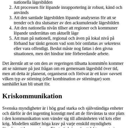
nationella lägesbilden
Att processen för löpande inrapportering är robust, känd och
används
Att den samlade lägesbilden löpande analyseras för att se
trender och dra slutsatser av den ackumulerade lägesbilden
Att den nationella nivån tillser att regioner och kommuner
löpande underrättas om aktuellt läge
Att man på nationell, regional och även på lokal nivå på
förhand har tänkt genom vad som bör omfattas av sekretess
eller vara offentligt. Beslut måste nog fattas i den givna
situationen, men det hindrar inte förberedande arbete.
Det återstår att se om den av regeringen tillsatta kommittén kommer
att se närmare på just frågan om en gemensam lägesbild över tid,
men att detta är planerat, organiserat och förövat är ett krav oavsett
vilken typ av störning (eller kombination av störningar) som
samhället kan bli utsatt för.
Kriskommunikation
Svenska myndigheter är i hög grad starka och självständiga enheter
och därför är det ingenting konstigt med att de förväntas ta stor plats
i den kommunikation som vänder sig till allmänheten vid kris eller
krig. Modellen ställer höga krav på varje enskild myndighets