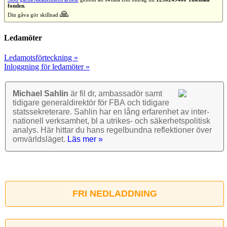
fonden
.
🙏
Din gåva gör skillnad
Ledamöter
Ledamotsförteckning »
Inloggning för ledamöter »
Michael Sahlin
är fil dr, ambassadör samt
tidigare general­direktör för FBA och tidigare
stats­sekre­terare. Sahlin har en lång erfarenhet av inter­
nationell verk­samhet, bl a utrikes- och säkerhets­politisk
analys. Här hittar du hans regel­bundna reflek­tioner över
omvärlds­läget.
Läs mer »
FRI NEDLADDNING