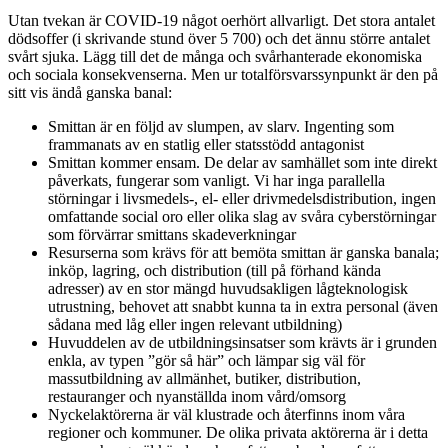
Utan tvekan är COVID-19 något oerhört allvarligt. Det stora antalet
dödsoffer (i skrivande stund över 5 700) och det ännu större antalet
svårt sjuka. Lägg till det de många och svårhanterade ekonomiska
och sociala konsekvenserna. Men ur totalförsvarssynpunkt är den på
sitt vis ändå ganska banal:
Smittan är en följd av slumpen, av slarv. Ingenting som
frammanats av en statlig eller statsstödd antagonist
Smittan kommer ensam. De delar av samhället som inte direkt
påverkats, fungerar som vanligt. Vi har inga parallella
störningar i livsmedels-, el- eller drivmedelsdistribution, ingen
omfattande social oro eller olika slag av svåra cyberstörningar
som förvärrar smittans skadeverkningar
Resurserna som krävs för att bemöta smittan är ganska banala;
inköp, lagring, och distribution (till på förhand kända
adresser) av en stor mängd huvudsakligen lågteknologisk
utrustning, behovet att snabbt kunna ta in extra personal (även
sådana med låg eller ingen relevant utbildning)
Huvuddelen av de utbildningsinsatser som krävts är i grunden
enkla, av typen ”gör så här” och lämpar sig väl för
massutbildning av allmänhet, butiker, distribution,
restauranger och nyanställda inom vård/omsorg
Nyckelaktörerna är väl klustrade och återfinns inom våra
regioner och kommuner. De olika privata aktörerna är i detta