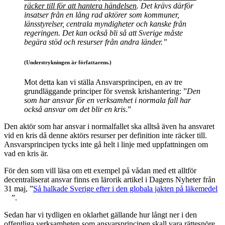
räcker till för att hantera händelsen
. Det krävs därför
insatser från en lång rad aktörer som kommuner,
länsstyrelser, centrala myndigheter och kanske från
regeringen. Det kan också bli så att Sverige måste
begära stöd och resurser från andra länder.”
(Understrykningen är författarens.)
Mot detta kan vi ställa Ansvarsprincipen, en av tre
grundläggande principer för svensk krishantering: ”
Den
som har ansvar för en verksamhet i normala fall
har
också ansvar om det blir en kris
.”
Den aktör som har ansvar i normalfallet ska alltså även ha ansvaret
vid en kris då denne aktörs resurser per definition inte räcker till.
Ansvarsprincipen tycks inte gå helt i linje med uppfattningen om
vad en kris är.
För den som vill läsa om ett exempel på vådan med ett alltför
decentraliserat ansvar finns en lärorik artikel i Dagens Nyheter från
31 maj, ”
Så halkade Sverige efter i den globala jakten på läkemedel
”.
Sedan har vi tydligen en oklarhet gällande hur långt ner i den
offentliga verksamheten som ansvarsprincipen skall vara rättesnöre.