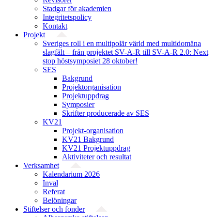
Stadgar för akademien
Integritetspolicy
Kontakt
Projekt
Sveriges roll i en multipolär värld med multidomäna
slagfält – från projektet SV-A-R till SV-A-R 2.0: Next
stop höstsymposiet 28 oktober!
SES
Bakgrund
Projekt­organisation
Projektuppdrag
Symposier
Skrifter producerade av SES
KV21
Projekt-organisation
KV21 Bakgrund
KV21 Projektuppdrag
Aktiviteter och resultat
Verksamhet
Kalendarium 2026
Inval
Referat
Belöningar
Stiftelser och fonder