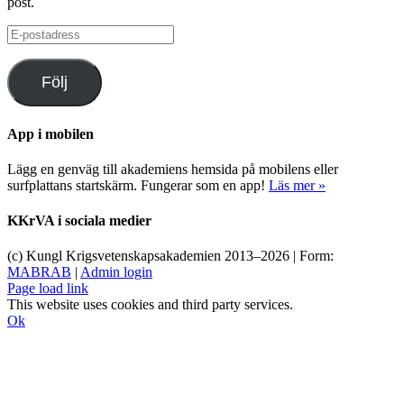
post.
E-
postadress
Följ
App i mobilen
Lägg en genväg till akademiens hemsida på mobilens eller
surfplattans startskärm. Fungerar som en app!
Läs mer »
KKrVA i sociala medier
(c) Kungl Krigsvetenskapsakademien 2013–
2026 | Form:
MABRAB
|
Admin login
Page load link
This website uses cookies and third party services.
Ok
Till
toppen