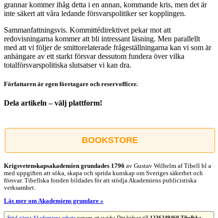
grannar kommer ihåg detta i en annan, kommande kris, men det är
inte säkert att våra ledande försvarspolitiker ser kopplingen.
Sammanfattningsvis. Kommittédirektivet pekar mot att
redovisningarna kommer att bli intressant läsning. Men parallellt
med att vi följer de smittorelaterade frågeställningarna kan vi som är
anhängare av ett starkt försvar dessutom fundera över vilka
totalförsvarspolitiska slutsatser vi kan dra.
Författaren är egen företagare och reservofficer.
Dela artikeln – välj plattform!
Facebook
X
Reddit
LinkedIn
WhatsApp
Tumblr
Pinterest
Vk
E-
post
BOOKSTORE
Krigsvetenskap­sakademien grundades 1796
av Gustav Wilhelm af Tibell bl a
med uppgiften att söka, skapa och sprida kunskap om Sveriges säkerhet och
försvar. Tibellska fonden bildades för att stödja Akademiens publicistiska
verksamhet.
Läs mer om Akademiens grundare »
Stöd gärna Akademiens arbete
genom att swisha Ditt bidrag till
1236249460 Tibellska