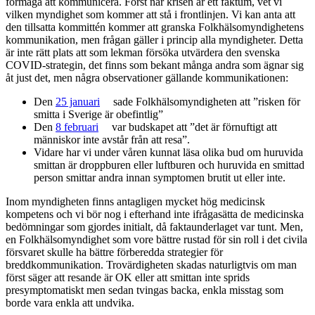
förmåga att kommunicera. Först när krisen är ett faktum, vet vi
vilken myndighet som kommer att stå i frontlinjen. Vi kan anta att
den tillsatta kommittén kommer att granska Folkhälsomyndighetens
kommunikation, men frågan gäller i princip alla myndigheter. Detta
är inte rätt plats att som lekman försöka utvärdera den svenska
COVID-strategin, det finns som bekant många andra som ägnar sig
åt just det, men några observationer gällande kommunikationen:
Den
25 januari
sade Folkhälsomyndigheten att ”risken för
smitta i Sverige är obefintlig”
Den
8 februari
var budskapet att ”det är förnuftigt att
människor inte avstår från att resa”.
Vidare har vi under våren kunnat läsa olika bud om huruvida
smittan är droppburen eller luftburen och huruvida en smittad
person smittar andra innan symptomen brutit ut eller inte.
Inom myndigheten finns antagligen mycket hög medicinsk
kompetens och vi bör nog i efterhand inte ifrågasätta de medicinska
bedömningar som gjordes initialt, då faktaunderlaget var tunt. Men,
en Folkhälsomyndighet som vore bättre rustad för sin roll i det civila
försvaret skulle ha bättre förberedda strategier för
breddkommunikation. Trovärdigheten skadas naturligtvis om man
först säger att resande är OK eller att smittan inte sprids
presymptomatiskt men sedan tvingas backa, enkla misstag som
borde vara enkla att undvika.