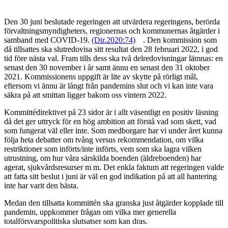
Den 30 juni beslutade regeringen att utvärdera regeringens, berörda
förvaltningsmyndigheters, regionernas och kommunernas åtgärder i
samband med COVID-19.
(Dir.2020:74)
. Den kommission som
då tillsattes ska slutredovisa sitt resultat den 28 februari 2022, i god
tid före nästa val. Fram tills dess ska två delredovisningar lämnas: en
senast den 30 november i år samt ännu en senast den 31 oktober
2021. Kommissionens uppgift är lite av skytte på rörligt mål,
eftersom vi ännu är långt från pandemins slut och vi kan inte vara
säkra på att smittan ligger bakom oss vintern 2022.
Kommittédirektivet på 23 sidor är i allt väsentligt en positiv läsning
då det ger uttryck för en hög ambition att förstå vad som skett, vad
som fungerat väl eller inte. Som medborgare har vi under året kunna
följa heta debatter om tvång versus rekommendation, om vilka
restriktioner som införts/inte införts, vem som ska lagra vilken
utrustning, om hur våra särskilda boenden (äldreboenden) har
agerat, sjukvårdsresurser m m. Det enkla faktum att regeringen valde
att fatta sitt beslut i juni är väl en god indikation på att all hantering
inte har varit den bästa.
Medan den tillsatta kommittén ska granska just åtgärder kopplade till
pandemin, uppkommer frågan om vilka mer generella
totalförsvarspolitiska slutsatser som kan dras.