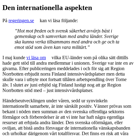
Den internationella aspekten
På
regeringen.se
kan vi läsa följande:
”
Hot mot freden och svensk säkerhet avvärjs bäst i
gemenskap och samverkan med andra länder. Sverige
ska kunna verka tillsammans med andra och ge och ta
emot stöd som även kan vara militärt.”
I maj kunde
vi läsa om
vilka EU-länder som på olika sätt dittills
hade gett stöd till andra medlemmar i unionen. Sverige var inte en av
givarna. Efter publiceringen meddelades i och för sig att Region
Norrbotten erbjudit norra Finland intensivvårdsplatser men detta
skulle vara i utbyte mot fortsatt tillåten arbetspendling över Torne
älv. I slutet av juni erbjöd sig Finland lustigt nog att ge Region
Norrbotten stöd med – just intensivvårdsplatser.
Händelseutvecklingen under våren, sedd ur synvinkeln
internationellt samarbete, är inte särskilt positiv. Vänner prövas som
bekant i nöden men summan av den svenska offentliga sektorns
förmågor och förberedelser är att vi inte har haft några egentliga
resurser att erbjuda andra länder. Den svenska oförmågan, eller
oviljan, att bistå andra försvagar de internationella vänskapsbanden
och urholkar därigenom vårt totalförsvar. Det finns en risk att våra