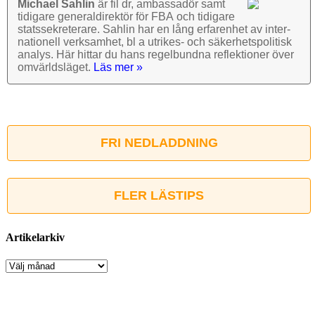
Michael Sahlin
är fil dr, ambassadör samt
tidigare general­direktör för FBA och tidigare
stats­sekre­terare. Sahlin har en lång erfarenhet av inter­
nationell verk­samhet, bl a utrikes- och säkerhets­politisk
analys. Här hittar du hans regel­bundna reflek­tioner över
omvärlds­läget.
Läs mer »
FRI NEDLADDNING
FLER LÄSTIPS
Artikelarkiv
Artikelarkiv