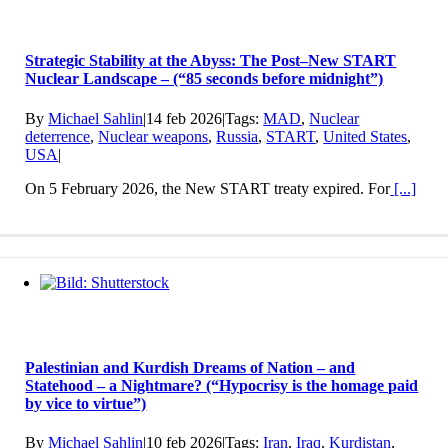
Strategic Stability at the Abyss: The Post–New START
Nuclear Landscape – (“85 seconds before midnight”)
By
Michael Sahlin
|
14 feb 2026
|
Tags:
MAD
,
Nuclear
deterrence
,
Nuclear weapons
,
Russia
,
START
,
United States
,
USA
|
On 5 February 2026, the New START treaty expired. For
[...]
Palestinian and Kurdish Dreams of Nation – and
Statehood – a Nightmare? (“Hypocrisy is the homage paid
by vice to virtue”)
By
Michael Sahlin
|
10 feb 2026
|
Tags:
Iran
,
Iraq
,
Kurdistan
,