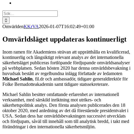
Sök
efter:
Omvärlden
KKrVA
2026-01-07T16:02:49+01:00
Omvärldsläget upp­date­ras kontinuer­ligt
Inom ramen för Akademiens strävan att upprätthålla en kvalificerad,
kontinuerlig och långsiktigt relevant analys av det internationella
säkerhetsläget publiceras fortlöpande fördjupande omvärldsanalyser
på webbplatsen. Sedan hösten 2020 har denna omvärldsbevakning i
huvudsak bestått av regelbundna inlägg författade av ledamoten
Michael Sahlin
, fil.dr och ambassadör, tidigare generaldirektör för
Folke Bernadotteakademin samt tidigare statssekreterare.
Michael Sahlin besitter omfattande erfarenhet av internationell
verksamhet, med särskild inriktning mot utrikes- och
säkerhetspolitisk analys. Den första analysen publicerades den 18
oktober 2020, med anledning av det då förestående presidentvalet i
USA. Sedan dess har omvärldsbevakningen successivt utvecklats
och fördjupats, såväl till innehåll som till analytisk bredd, i takt med
förändringar i den internationella säkerhetsmiljön.