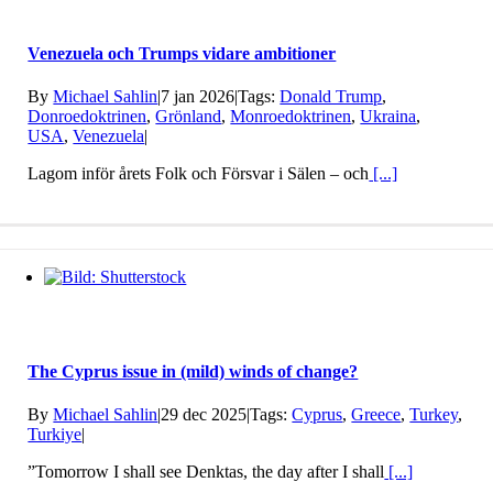
Venezuela och Trumps vidare ambitioner
By
Michael Sahlin
|
7 jan 2026
|
Tags:
Donald Trump
,
Donroedoktrinen
,
Grönland
,
Monroedoktrinen
,
Ukraina
,
USA
,
Venezuela
|
Lagom inför årets Folk och Försvar i Sälen – och
[...]
The Cyprus issue in (mild) winds of change?
By
Michael Sahlin
|
29 dec 2025
|
Tags:
Cyprus
,
Greece
,
Turkey
,
Turkiye
|
”Tomorrow I shall see Denktas, the day after I shall
[...]