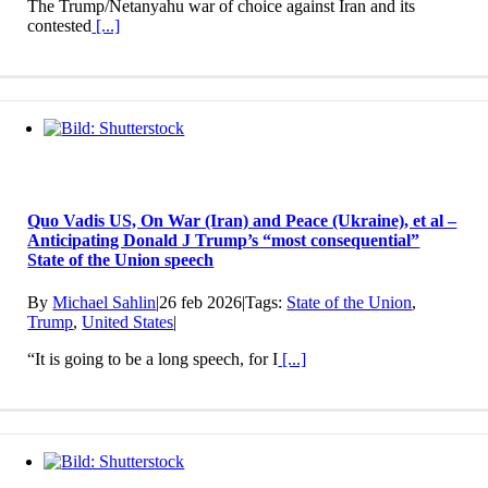
The Trump/Netanyahu war of choice against Iran and its
contested
[...]
Quo Vadis US, On War (Iran) and Peace (Ukraine), et al –
Anticipating Donald J Trump’s “most consequential”
State of the Union speech
By
Michael Sahlin
|
26 feb 2026
|
Tags:
State of the Union
,
Trump
,
United States
|
“It is going to be a long speech, for I
[...]