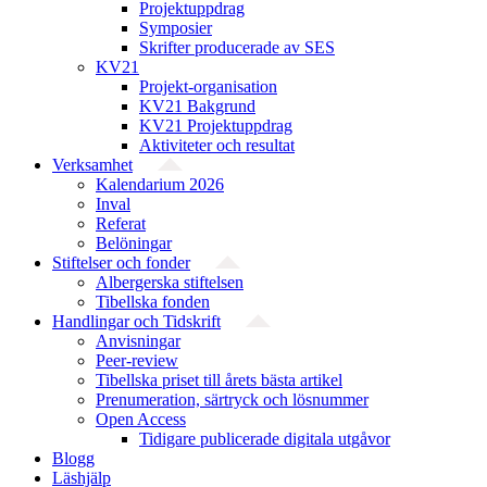
Projektuppdrag
Symposier
Skrifter producerade av SES
KV21
Projekt-organisation
KV21 Bakgrund
KV21 Projektuppdrag
Aktiviteter och resultat
Verksamhet
Kalendarium 2026
Inval
Referat
Belöningar
Stiftelser och fonder
Albergerska stiftelsen
Tibellska fonden
Handlingar och Tidskrift
Anvisningar
Peer-review
Tibellska priset till årets bästa artikel
Prenumeration, särtryck och lösnummer
Open Access
Tidigare publicerade digitala utgåvor
Blogg
Läshjälp