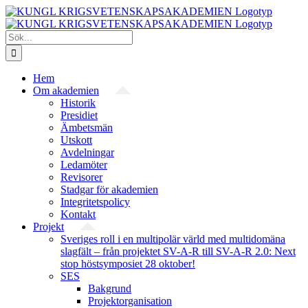
Fortsätt
till
innehållet
Sök
efter:
Hem
Om akademien
Historik
Presidiet
Ämbetsmän
Utskott
Avdelningar
Ledamöter
Revisorer
Stadgar för akademien
Integritetspolicy
Kontakt
Projekt
Sveriges roll i en multipolär värld med multidomäna
slagfält – från projektet SV-A-R till SV-A-R 2.0: Next
stop höstsymposiet 28 oktober!
SES
Bakgrund
Projekt­organisation