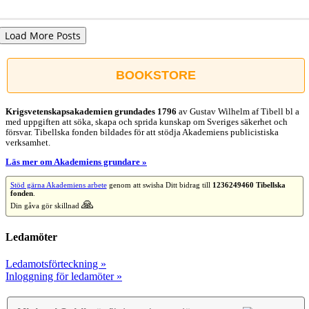
Load More Posts
BOOKSTORE
Krigsvetenskap­sakademien grundades 1796
av Gustav Wilhelm af Tibell bl a
med uppgiften att söka, skapa och sprida kunskap om Sveriges säkerhet och
försvar. Tibellska fonden bildades för att stödja Akademiens publicistiska
verksamhet.
Läs mer om Akademiens grundare »
Stöd gärna Akademiens arbete
genom att swisha Ditt bidrag till
1236249460 Tibellska
fonden
.
🙏
Din gåva gör skillnad
Ledamöter
Ledamotsförteckning »
Inloggning för ledamöter »