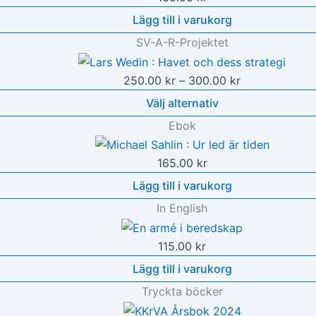
Lägg till i varukorg
SV-A-R-Projektet
Prisintervall:
250.00
kr
–
300.00
kr
250.00 kr
Välj alternativ
till
Ebok
300.00 kr
165.00
kr
Lägg till i varukorg
In English
115.00
kr
Lägg till i varukorg
Tryckta böcker