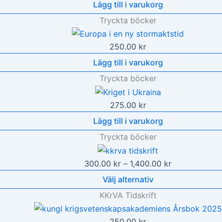
Lägg till i varukorg
Tryckta böcker
250.00
kr
Lägg till i varukorg
Tryckta böcker
275.00
kr
Lägg till i varukorg
Tryckta böcker
Prisintervall:
300.00
kr
–
1,400.00
kr
300.00 kr
Välj alternativ
till
KKrVA Tidskrift
1,400.00 kr
250.00
kr