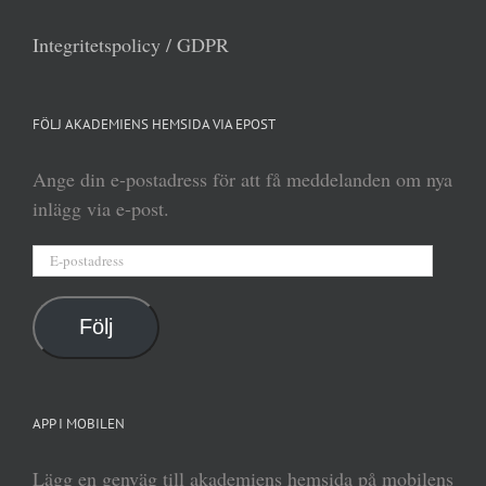
Integritetspolicy / GDPR
FÖLJ AKADEMIENS HEMSIDA VIA EPOST
Ange din e-postadress för att få meddelanden om nya
inlägg via e-post.
E-
postadress
Följ
APP I MOBILEN
Lägg en genväg till akademiens hemsida på mobilens