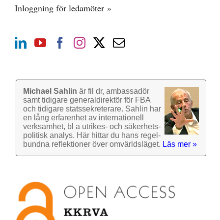
Inloggning för ledamöter »
Michael Sahlin
är fil dr, ambassadör
samt tidigare general­direktör för FBA
och tidigare stats­sekre­terare. Sahlin har
en lång erfarenhet av inter­nationell
verk­samhet, bl a utrikes- och säkerhets­
politisk analys. Här hittar du hans regel­
bundna reflek­tioner över omvärlds­läget.
Läs mer »