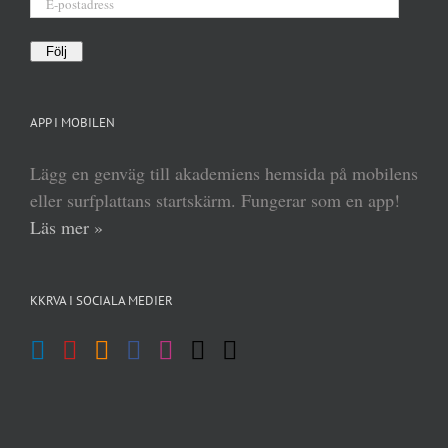
E-
postadress
Följ
APP I MOBILEN
Lägg en genväg till akademiens hemsida på mobilens
eller surfplattans startskärm. Fungerar som en app!
Läs mer »
KKRVA I SOCIALA MEDIER