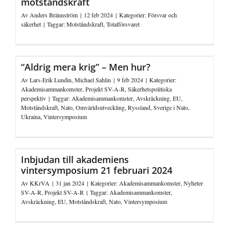
motståndskraft
Av
Anders Brännström
|
12 feb 2024
|
Kategorier:
Försvar och
säkerhet
|
Taggar:
Motståndskraft
,
Totalförsvaret
“Aldrig mera krig” – Men hur?
Av
Lars-Erik Lundin
,
Michael Sahlin
|
9 feb 2024
|
Kategorier:
Akademisammankomster
,
Projekt SV-A-R
,
Säkerhetspolitiska
perspektiv
|
Taggar:
Akademisammankomster
,
Avskräckning
,
EU
,
Motståndskraft
,
Nato
,
Omvärldsutveckling
,
Ryssland
,
Sverige i Nato
,
Ukraina
,
Vintersymposium
Inbjudan till akademiens
vintersymposium 21 februari 2024
Av
KKrVA
|
31 jan 2024
|
Kategorier:
Akademisammankomster
,
Nyheter
SV-A-R
,
Projekt SV-A-R
|
Taggar:
Akademisammankomster
,
Avskräckning
,
EU
,
Motståndskraft
,
Nato
,
Vintersymposium