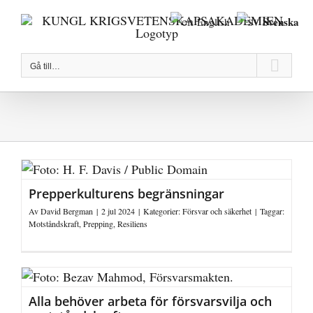
Fortsätt
Svenska
English
till
innehållet
Gå till…
Prepperkulturens begränsningar
Av
David Bergman
|
2 jul 2024
|
Kategorier:
Försvar och säkerhet
|
Taggar:
Motståndskraft
,
Prepping
,
Resiliens
Alla behöver arbeta för försvarsvilja och