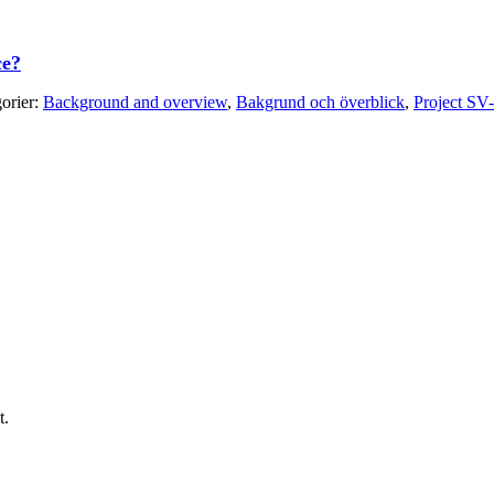
ce?
orier:
Background and overview
,
Bakgrund och överblick
,
Project SV
t.