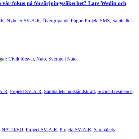
m vår fokus på försörjningssäkerhet? Lars Wedin och
-R
,
Nyheter SV-A-R
,
Övergripande frågor
,
Projekt SMS
,
Samhällets
gar:
Civilt försvar
,
Nato
,
Sverige i Nato
|
-A-R
,
Projekt SV-A-R
,
Samhällets motståndskraft
,
Societal resilience
,
,
NATO/EU
,
Project SV-A-R
,
Projekt SV-A-R
,
Samhällets