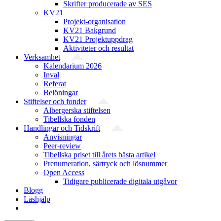
Skrifter producerade av SES
KV21
Projekt-organisation
KV21 Bakgrund
KV21 Projektuppdrag
Aktiviteter och resultat
Verksamhet
Kalendarium 2026
Inval
Referat
Belöningar
Stiftelser och fonder
Albergerska stiftelsen
Tibellska fonden
Handlingar och Tidskrift
Anvisningar
Peer-review
Tibellska priset till årets bästa artikel
Prenumeration, särtryck och lösnummer
Open Access
Tidigare publicerade digitala utgåvor
Blogg
Läshjälp