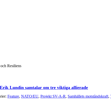
och Resiliens
Erik Lundin samtalar om tre viktiga allierade
rier:
Feature
,
NATO/EU
,
Projekt SV-A-R
,
Samhällets motståndskraft
,