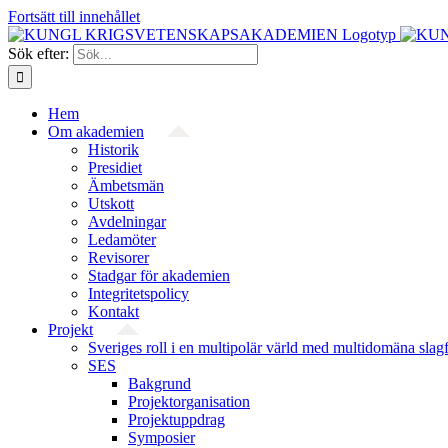
Fortsätt till innehållet
Sök efter:
Hem
Om akademien
Historik
Presidiet
Ämbetsmän
Utskott
Avdelningar
Ledamöter
Revisorer
Stadgar för akademien
Integritetspolicy
Kontakt
Projekt
Sveriges roll i en multipolär värld med multidomäna slag
SES
Bakgrund
Projekt­organisation
Projektuppdrag
Symposier