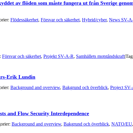
skyddet av flöden som måste fungera ut från Sverige geno
orier:
Flödessäkerhet
,
Försvar och säkerhet
,
Hybrid/cyber
,
News SV-A
r:
Försvar och säkerhet
,
Projekt SV-A-R
,
Samhällets motståndskraft
|
Tag
ars-Erik Lundin
orier:
Background and overview
,
Bakgrund och överblick
,
Project SV
sts and Flow Security Interdependence
orier:
Background and overview
,
Bakgrund och överblick
,
NATO/EU