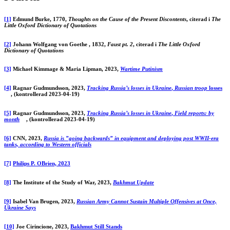
[1]
Edmund Burke, 1770,
Thoughts on the Cause of the Present Discontents
, citerad i
The
Little Oxford Dictionary of Quotations
[2]
Johann Wolfgang von Goethe , 1832,
Faust pt. 2
, citerad i
The Little Oxford
Dictionary of Quotations
[3]
Michael Kimmage & Maria Lipman, 2023,
Wartime Putinism
[4]
Ragnar Gudmundsson, 2023,
Tracking Russia’s losses in Ukraine
,
Russian troop
losses
, (kontrollerad 2023-04-19)
[5]
Ragnar Gudmundsson, 2023,
Tracking Russia’s losses in Ukraine
,
Field reports: by
month
, (kontrollerad 2023-04-19)
[6]
CNN, 2023,
Russia is ”going backwards” in equipment and deploying post WWII-era
tanks, according to Western officials
[7]
Philips P. OBrien, 2023
[8]
The Institute of the Study of War, 2023,
Bakhmut Update
[9]
Isabel Van Brugen, 2023,
Russian Army Cannot Sustain Multiple Offensives at Once,
Ukraine Says
[10]
Joe Cirincione, 2023,
Bakhmut Still Stands