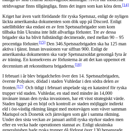
[14]
stridsvagnar finns tillgängliga, finns det ingen som kan köra dem.
Kriget har även varit förödande för ryska Spetsnaz, enligt de nyligen
läckta amerikanska dokumenten som dök upp på Discord. Enligt
satellitbilder ska endast en av fem Spetsnazbrigader som kom
tillbaka från Ukraina inte lidit allvarliga förluster. Tre av dessa
brigader ska ha blivit fullständigt decimerade, med mellan 90 – 95
[15]
procentiga förluster.
Den 346.Spetsnazbrigaden ska ha 125 man
aktiva i tjänst. Innan invasionen var siffran 900. Enligt de
amerikanska dokumenten ska varje Spetsnazsoldat genomgå fyra år
av träning. En konsekvens av förlusterna är att det kan uppemot ett
[16]
decennium att rekonstituera brigaderna.
I februari i år blev brigadchefen över den 14. Spetsnazbrigaden,
överste Polyakov, dödad i staden Vuhledar i den södra delen av
[17]
fronten.
Och tidigt i februari utspelade sig en katastrof för ryska
trupper vid staden. Vuhledar, en stad med mindre än 14,000
invånare innan den ryska invasionen, har ett visst strategiskt värde.
Staden ligger på en höjd och kontroll av staden möjliggör indirekt
eld i öst-västlig riktning längst med motorvägen som väver samman
Mariupol och Donetsk och järnvägen som går i samma riktning.
Under den sista veckan av januari anföll ryska styrkor staden men
efter en vecka hade operationen stannat av. Enligt ukrainska
generalstaben hade ryska trupper då förlorat över 130 bepansrade