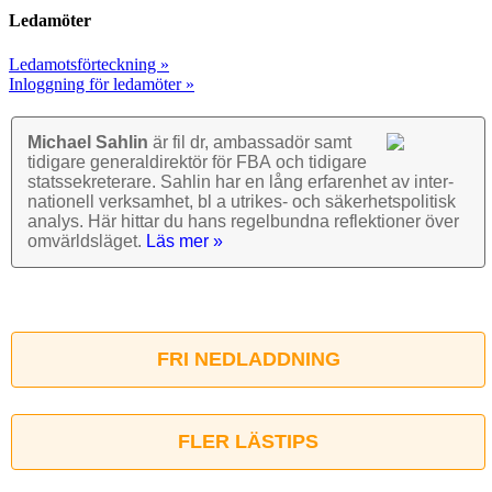
Ledamöter
Ledamotsförteckning »
Inloggning för ledamöter »
Michael Sahlin
är fil dr, ambassadör samt
tidigare general­direktör för FBA och tidigare
stats­sekre­terare. Sahlin har en lång erfarenhet av inter­
nationell verk­samhet, bl a utrikes- och säkerhets­politisk
analys. Här hittar du hans regel­bundna reflek­tioner över
omvärlds­läget.
Läs mer »
FRI NEDLADDNING
FLER LÄSTIPS