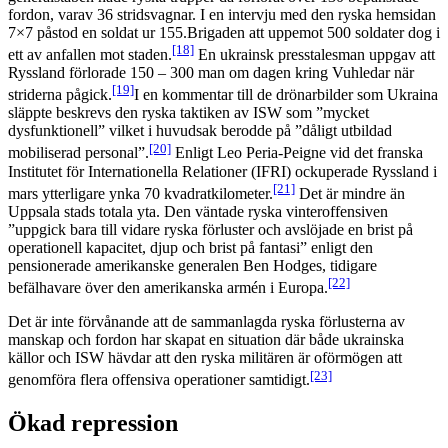
fordon, varav 36 stridsvagnar. I en intervju med den ryska hemsidan
7×7 påstod en soldat ur 155.Brigaden att uppemot 500 soldater dog i
[18]
ett av anfallen mot staden.
En ukrainsk presstalesman uppgav att
Ryssland förlorade 150 – 300 man om dagen kring Vuhledar när
[19]
striderna pågick.
I en kommentar till de drönarbilder som Ukraina
släppte beskrevs den ryska taktiken av ISW som ”mycket
dysfunktionell” vilket i huvudsak berodde på ”dåligt utbildad
[20]
mobiliserad personal”.
Enligt Leo Peria-Peigne vid det franska
Institutet för Internationella Relationer (IFRI) ockuperade Ryssland i
[21]
mars ytterligare ynka 70 kvadratkilometer.
Det är mindre än
Uppsala stads totala yta. Den väntade ryska vinteroffensiven
”uppgick bara till vidare ryska förluster och avslöjade en brist på
operationell kapacitet, djup och brist på fantasi” enligt den
pensionerade amerikanske generalen Ben Hodges, tidigare
[22]
befälhavare över den amerikanska armén i Europa.
Det är inte förvånande att de sammanlagda ryska förlusterna av
manskap och fordon har skapat en situation där både ukrainska
källor och ISW hävdar att den ryska militären är oförmögen att
[23]
genomföra flera offensiva operationer samtidigt.
Ökad repression