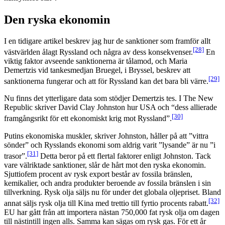
Den ryska ekonomin
I en tidigare artikel beskrev jag hur de sanktioner som framför allt
[28]
västvärlden ålagt Ryssland och några av dess konsekvenser.
En
viktig faktor avseende sanktionerna är tålamod, och Maria
Demertzis vid tankesmedjan Bruegel, i Bryssel, beskrev att
[29]
sanktionerna fungerar och att för Ryssland kan det bara bli värre.
Nu finns det ytterligare data som stödjer Demertzis tes. I The New
Republic skriver David Clay Johnston hur USA och “dess allierade
[30]
framgångsrikt för ett ekonomiskt krig mot Ryssland”.
Putins ekonomiska muskler, skriver Johnston, håller på att ”vittra
sönder” och Rysslands ekonomi som aldrig varit ”lysande” är nu ”i
[31]
trasor”.
Detta beror på ett flertal faktorer enligt Johnston. Tack
vare välriktade sanktioner, slår de hårt mot den ryska ekonomin.
Sjuttiofem procent av rysk export består av fossila bränslen,
kemikalier, och andra produkter beroende av fossila bränslen i sin
tillverkning. Rysk olja säljs nu för under det globala oljepriset. Bland
[32]
annat säljs rysk olja till Kina med trettio till fyrtio procents rabatt.
EU har gått från att importera nästan 750,000 fat rysk olja om dagen
till nästintill ingen alls. Samma kan sägas om rysk gas. För ett år