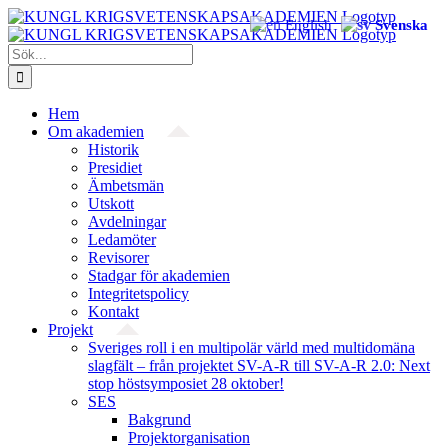
Fortsätt
English
Svenska
till
innehållet
Sök
efter:
Hem
Om akademien
Historik
Presidiet
Ämbetsmän
Utskott
Avdelningar
Ledamöter
Revisorer
Stadgar för akademien
Integritetspolicy
Kontakt
Projekt
Sveriges roll i en multipolär värld med multidomäna
slagfält – från projektet SV-A-R till SV-A-R 2.0: Next
stop höstsymposiet 28 oktober!
SES
Bakgrund
Projekt­organisation