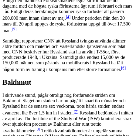
Enligt den ukrainska Försvarsmaktens egna siffror har de tio
dagarna med de högsta ryska förlusterna ägt rum i februari och mars
i år. Enligt deras beräkningar kommer ryska förluster att passera
[4]
200,000 man innan slutet av maj.
Under perioden från den 20
mars till 20 april uppges de ryska förlusterna uppgå till över 17,500
[5]
man.
Samtidigt rapporterar CNN att Ryssland tvingas använda alltmer
äldre fordon och materiel och västerländska tjänstemän som talat
med CNN beskriver hur Ryssland ska ha använt T-55or, först
producerade 1948, i Ukraina. Samtidigt ska endast 15,000 av de
150,000 männen som påstods ha mobiliserats i Ryssland ha fått
[6]
någon form av träning i kompanis ram eller större formationer.
Bakhmut
I skrivande stund, pågår otroligt nog fortfarande striden om
Bakhmut. Slaget om staden har nu pågått i snart tio månader och
Ryssland har de senaste sex veckorna, trots hårda strider, endast
[7]
avancerat lite över 1,5 km in i staden.
Ryssland bedömdes i mitten
av april av The Institute of the Study of War (ISW) kontrollera strax
över sjuttiofem procent av Bakhmut eller runt trettio
[8]
kvadratkilometer.
Trettio kvadratkilometer är ungefär samma