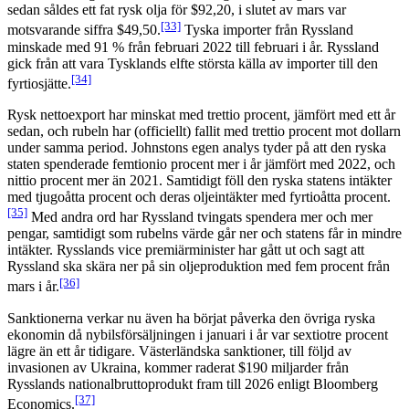
sedan såldes ett fat rysk olja för $92,20, i slutet av mars var
[33]
motsvarande siffra $49,50.
Tyska importer från Ryssland
minskade med 91 % från februari 2022 till februari i år. Ryssland
gick från att vara Tysklands elfte största källa av importer till den
[34]
fyrtiosjätte.
Rysk nettoexport har minskat med trettio procent, jämfört med ett år
sedan, och rubeln har (officiellt) fallit med trettio procent mot dollarn
under samma period. Johnstons egen analys tyder på att den ryska
staten spenderade femtionio procent mer i år jämfört med 2022, och
nittio procent mer än 2021. Samtidigt föll den ryska statens intäkter
med tjugoåtta procent och deras oljeintäkter med fyrtioåtta procent.
[35]
Med andra ord har Ryssland tvingats spendera mer och mer
pengar, samtidigt som rubelns värde går ner och statens får in mindre
intäkter. Rysslands vice premiärminister har gått ut och sagt att
Ryssland ska skära ner på sin oljeproduktion med fem procent från
[36]
mars i år.
Sanktionerna verkar nu även ha börjat påverka den övriga ryska
ekonomin då nybilsförsäljningen i januari i år var sextiotre procent
lägre än ett år tidigare. Västerländska sanktioner, till följd av
invasionen av Ukraina, kommer raderat $190 miljarder från
Rysslands nationalbruttoprodukt fram till 2026 enligt Bloomberg
[37]
Economics.