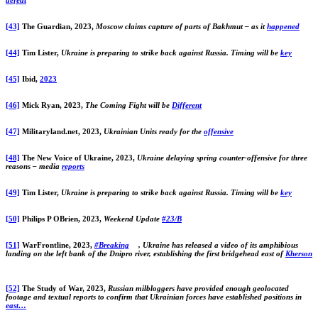
defeat
[43]
The Guardian, 2023,
Moscow claims capture of parts of Bakhmut – as it
happened
[44]
Tim Lister,
Ukraine is preparing to strike back against Russia. Timing will be
key
[45]
Ibid,
2023
[46]
Mick Ryan, 2023,
The Coming Fight will be
Different
[47]
Militaryland.net, 2023,
Ukrainian Units ready for the
offensive
[48]
The New Voice of Ukraine, 2023,
Ukraine delaying spring counter-offensive for three
reasons – media
reports
[49]
Tim Lister,
Ukraine is preparing to strike back against Russia. Timing will be
key
[50]
Philips P OBrien, 2023,
Weekend Update
#23/B
[51]
WarFrontline, 2023,
#Breaking
, Ukraine has released a video of its amphibious
landing on the left bank of the Dnipro river, establishing the first bridgehead east of
Kherson
[52]
The Study of War, 2023,
Russian milbloggers have provided enough geolocated
footage and textual reports to confirm that Ukrainian forces have established positions in
east…