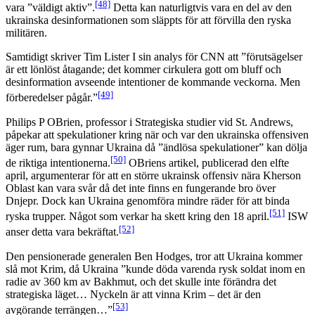
[48]
vara ”väldigt aktiv”.
Detta kan naturligtvis vara en del av den
ukrainska desinformationen som släppts för att förvilla den ryska
militären.
Samtidigt skriver Tim Lister I sin analys för CNN att ”förutsägelser
är ett lönlöst åtagande; det kommer cirkulera gott om bluff och
desinformation avseende intentioner de kommande veckorna. Men
[49]
förberedelser pågår.”
Philips P OBrien, professor i Strategiska studier vid St. Andrews,
påpekar att spekulationer kring när och var den ukrainska offensiven
äger rum, bara gynnar Ukraina då ”ändlösa spekulationer” kan dölja
[50]
de riktiga intentionerna.
OBriens artikel, publicerad den elfte
april, argumenterar för att en större ukrainsk offensiv nära Kherson
Oblast kan vara svår då det inte finns en fungerande bro över
Dnjepr. Dock kan Ukraina genomföra mindre räder för att binda
[51]
ryska trupper. Något som verkar ha skett kring den 18 april.
ISW
[52]
anser detta vara bekräftat.
Den pensionerade generalen Ben Hodges, tror att Ukraina kommer
slå mot Krim, då Ukraina ”kunde döda varenda rysk soldat inom en
radie av 360 km av Bakhmut, och det skulle inte förändra det
strategiska läget… Nyckeln är att vinna Krim – det är den
[53]
avgörande terrängen…”