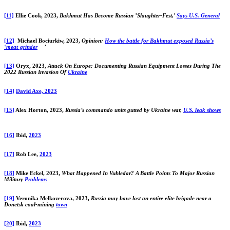
[11]
Ellie Cook, 2023,
Bakhmut Has Become Russian ’Slaughter-Fest,’
Says U.S. General
[12]
Michael Bociurkiw, 2023,
Opinion:
How the battle for Bakhmut exposed Russia’s
‘meat-grinder
’
[13]
Oryx, 2023,
Attack On Europe: Documenting Russian Equipment Losses During The
2022 Russian Invasion Of
Ukraine
[14]
David Axe, 2023
[15]
Alex Horton, 2023,
Russia’s commando units gutted by Ukraine war,
U.S. leak shows
[16]
Ibid,
2023
[17]
Rob Lee,
2023
[18]
Mike Eckel, 2023,
What Happened In Vuhledar? A Battle Points To Major Russian
Military
Problems
[19]
Veronika Melkozerova, 2023,
Russia may have lost an entire elite brigade near a
Donetsk coal-mining
town
[20]
Ibid,
2023