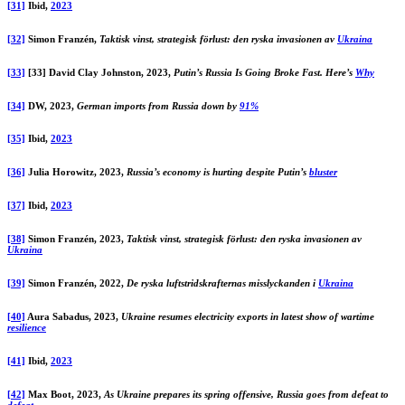
[31]
Ibid,
2023
[32]
Simon Franzén,
Taktisk vinst, strategisk förlust: den ryska invasionen av
Ukraina
[33]
[33] David Clay Johnston, 2023,
Putin’s Russia Is Going Broke Fast. Here’s
Why
[34]
DW, 2023,
German imports from Russia down by
91%
[35]
Ibid,
2023
[36]
Julia Horowitz, 2023,
Russia’s economy is hurting despite Putin’s
bluster
[37]
Ibid,
2023
[38]
Simon Franzén, 2023,
Taktisk vinst, strategisk förlust: den ryska invasionen av
Ukraina
[39]
Simon Franzén, 2022,
De ryska luftstridskrafternas misslyckanden i
Ukraina
[40]
Aura Sabadus, 2023,
Ukraine resumes electricity exports in latest show of wartime
resilience
[41]
Ibid,
2023
[42]
Max Boot, 2023,
As Ukraine prepares its spring offensive, Russia goes from defeat to