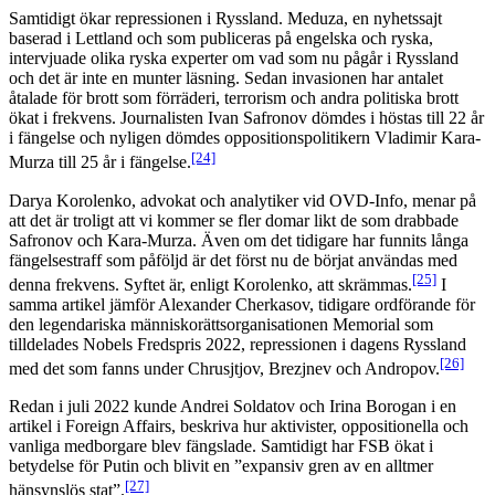
Samtidigt ökar repressionen i Ryssland. Meduza, en nyhetssajt
baserad i Lettland och som publiceras på engelska och ryska,
intervjuade olika ryska experter om vad som nu pågår i Ryssland
och det är inte en munter läsning. Sedan invasionen har antalet
åtalade för brott som förräderi, terrorism och andra politiska brott
ökat i frekvens. Journalisten Ivan Safronov dömdes i höstas till 22 år
i fängelse och nyligen dömdes oppositionspolitikern Vladimir Kara-
[24]
Murza till 25 år i fängelse.
Darya Korolenko, advokat och analytiker vid OVD-Info, menar på
att det är troligt att vi kommer se fler domar likt de som drabbade
Safronov och Kara-Murza. Även om det tidigare har funnits långa
fängelsestraff som påföljd är det först nu de börjat användas med
[25]
denna frekvens. Syftet är, enligt Korolenko, att skrämmas.
I
samma artikel jämför Alexander Cherkasov, tidigare ordförande för
den legendariska människorättsorganisationen Memorial som
tilldelades Nobels Fredspris 2022, repressionen i dagens Ryssland
[26]
med det som fanns under Chrusjtjov, Brezjnev och Andropov.
Redan i juli 2022 kunde Andrei Soldatov och Irina Borogan i en
artikel i Foreign Affairs, beskriva hur aktivister, oppositionella och
vanliga medborgare blev fängslade. Samtidigt har FSB ökat i
betydelse för Putin och blivit en ”expansiv gren av en alltmer
[27]
hänsynslös stat”.