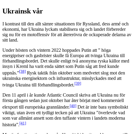
Ukrainsk vår
I kontrast till den allt sämre situationen för Ryssland, dess armé och
ekonomi, har Ukraina lyckats stabilisera sig och landet förbereder
sig nu för en motoffensiv för att återerövra de ockuperade delarna av
sitt land.
Under hösten och vintern 2022 hoppades Putin att ” höga
energipriser och gasbrister skulle få Europa att tvinga Ukraina till
förhandlingsbordet. Det skulle enligt två anonyma ryska källor med
insyn i Kreml ha varit enda sättet som Putin såg att fred kunde
[38]
uppnås.”
Rysk taktik från oktober som medvetet slog mot den
ukrainska energisektorn och infrastruktur, misslyckades med att
[39]
tvinga Ukraina till förhandlingsbordet.
Den 11 april i år kunde Atlantic Council skriva att Ukraina nu för
första gången sedan just oktober har åter börjat med kommersiell
[40]
elexport till europeiska grannländer.
Det är inte bara symboliskt
viktigt, utan även ett tydligt tecken på att Ukraina ”överlevde vad
som var allmänt ansett som den tuffaste vintern i landets moderna
[41]
historia”.