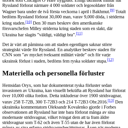
storlek som Chicagos O’Hare flygplats. Enligt ukrainsk militär har
Ryssland förlorat närmare 4 000 soldater och legosoldater från
[9]
Wagner bara under de två första veckorna i april i Bakhmut.
Totalt
bedöms Ryssland förlorat 30,000 man, varav 9,000 döda, i striderna
[10]
kring staden.
Den 30 mars beskrev den amerikanske
försvarschefen Milley striderna kring staden som en slakt, där
[11]
Ukraina har slagits ”väldigt, väldigt bra”.
Det är värt att påminna om att staden egentligen saknar större
strategiskt värde för Ryssland. En analytiker beskrev staden för
CNN som ”av mycket tveksamt militärt värde” och för varje
[12]
ukrainsk förlust i staden, bedöms fem ryska soldater stupa.
Materiella och personella förluster
Hemsidan Oryx, som har dokumenterat ryska förluster sedan
invasionen av Ukraina, kan visuellt bekräfta att Ryssland har förlorat
över 10,000 olika fordon. Detta inkluderar över 1900 stridsvagnar,
[13]
varav 258 T-72B, 300 T-72B3 och 214 T-72B3 Obr.2016.
Den
ukrainska kommentatorn Oleksandr Kovalenko gjorde i Forbes
observationen att Ryssland har inte bara förlorat många av sina
modernaste stridsvagnar, vilket tvingat dem att ta fram äldre
stridsvagnar som T-62 och även T-55 utan de har även förlorat
många av sina erfarna stridsvagnsbesättningar. Även när moderna