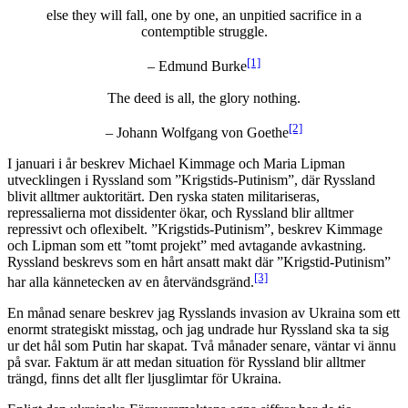
else they will fall, one by one, an unpitied sacrifice in a
contemptible struggle.
[1]
– Edmund Burke
The deed is all, the glory nothing.
[2]
– Johann Wolfgang von Goethe
I januari i år beskrev Michael Kimmage och Maria Lipman
utvecklingen i Ryssland som ”Krigstids-Putinism”, där Ryssland
blivit alltmer auktoritärt. Den ryska staten militariseras,
repressalierna mot dissidenter ökar, och Ryssland blir alltmer
repressivt och oflexibelt. ”Krigstids-Putinism”, beskrev Kimmage
och Lipman som ett ”tomt projekt” med avtagande avkastning.
Ryssland beskrevs som en hårt ansatt makt där ”Krigstid-Putinism”
[3]
har alla kännetecken av en återvändsgränd.
En månad senare beskrev jag Rysslands invasion av Ukraina som ett
enormt strategiskt misstag, och jag undrade hur Ryssland ska ta sig
ur det hål som Putin har skapat. Två månader senare, väntar vi ännu
på svar. Faktum är att medan situation för Ryssland blir alltmer
trängd, finns det allt fler ljusglimtar för Ukraina.