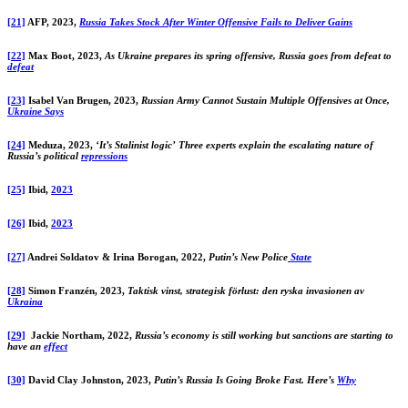
[21]
AFP, 2023,
Russia Takes Stock After Winter Offensive Fails to Deliver Gains
[22]
Max Boot, 2023,
As Ukraine prepares its spring offensive, Russia goes from defeat to
defeat
[23]
Isabel Van Brugen, 2023,
Russian Army Cannot Sustain Multiple Offensives at Once,
Ukraine Says
[24]
Meduza, 2023,
‘It’s Stalinist logic’ Three experts explain the escalating nature of
Russia’s political
repressions
[25]
Ibid,
2023
[26]
Ibid,
2023
[27]
Andrei Soldatov & Irina Borogan, 2022,
Putin’s New Police
State
[28]
Simon Franzén, 2023,
Taktisk vinst, strategisk förlust: den ryska invasionen av
Ukraina
[29]
Jackie Northam, 2022,
Russia’s economy is still working but sanctions are starting to
have an
effect
[30]
David Clay Johnston, 2023,
Putin’s Russia Is Going Broke Fast. Here’s
Why