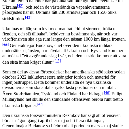
Mer än femtio nationer har på olika sätt bidragit med leveranser till
[42]
Ukraina
, och sedan de västerländska vapenleveranserna
påbörjades har nu Ukraina fått 230 stridsvagnar och 1550 olika
[43]
stridsfordon.
Ukrainas militär, som levt med mantrat ”rid ut stormen, trötta ut
fienden, och slå tillbaka”, behöver nu bestämma sig när och var
våroffensiven ska äga rum längst den nästan 1000 km långa fronten.
[44]
Generalmajor Budanov, chef över den ukrainska militära
underrättelsetjänsten, har hävdat att Ukraina och Ryssland kommer
att mötas i ”ett avgörande slag i vår, och denna strid kommer att vara
[45]
den sista innan kriget slutar.”
Som en del av dessa förberedelser har amerikanska stödpaket sedan
oktober 2022 inkluderat stora mängder fordon och materiel för
ingenjörstrupper. Detta kommer underlätta de nya ukrainska
divisionerna som ska anfalla ryska fasta positioner och minfält.
[46]
Även Storbritannien, Tyskland och Finland har bidragit.
Enligt
Militaryland.net skulle den stundande offensiven beröra runt trettio
[47]
ukrainska brigader.
Den ukrainska försvarsministern Reznikov har sagt att offensiven
börjar någon gång i april eller maj och i flera riktningar;
Generalmajor Budanov sa i februari att perioden mars – maj skulle