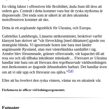
En viktig faktor i offensiven blir flexibilitet, ända fram till dess att
ordern ges. Centralt i detta kommer vara hur de ryska styrkorna är
disponerade. Det enda som är säkert är att den ukrainska
motoffensiven kommer att ske.
Detta är ett avgörande ögonblick för Ukraina, och Europa.
Gabrielius Landsbergis, Litauens utrikesminister, beskriver varför
klarsynt han skriver att ”vår förveckling [med diktaturer] gjorde oss
strategiskt blinda. Vi ignorerade hoten inte bara mot länder
angränsande Ryssland, utan mot västerländska samhället i sig.
Arméer blev försummade, gränser oförsvarade, vår kapacitet till att
resa oss och slå tillbaka inkräktare minskade… Försvaret av Ukraina
handlar inte bara om att försvara den
regelbaserade
världsordningen
mot återkomsten av tjugonde århundradets barbari. Det handlar även
[54]
om att vi står upp och försvarar oss själva.”
Efter att ha överlevt den ryska vintern, väntar nu en ukrainsk vår.
Författaren är officer vid ledningsregementet.
Fotnoter