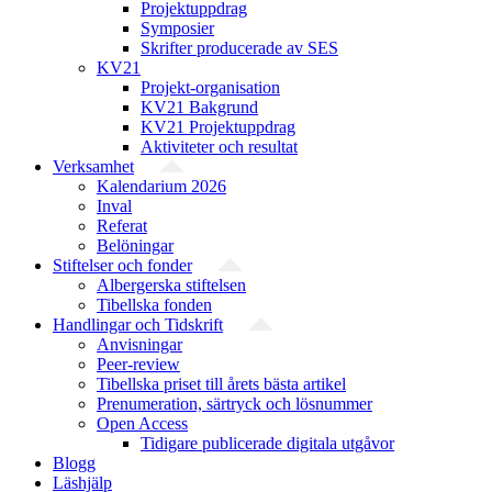
Projektuppdrag
Symposier
Skrifter producerade av SES
KV21
Projekt-organisation
KV21 Bakgrund
KV21 Projektuppdrag
Aktiviteter och resultat
Verksamhet
Kalendarium 2026
Inval
Referat
Belöningar
Stiftelser och fonder
Albergerska stiftelsen
Tibellska fonden
Handlingar och Tidskrift
Anvisningar
Peer-review
Tibellska priset till årets bästa artikel
Prenumeration, särtryck och lösnummer
Open Access
Tidigare publicerade digitala utgåvor
Blogg
Läshjälp