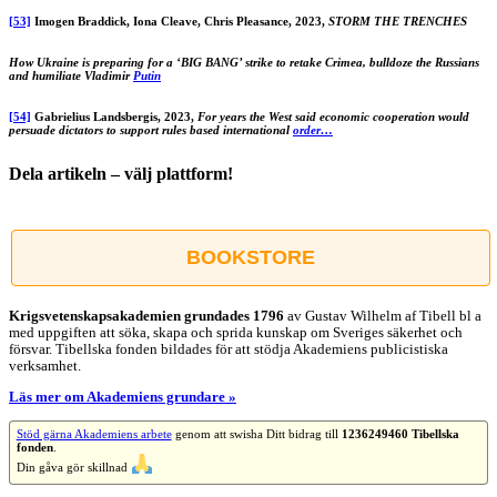
[53]
Imogen Braddick, Iona Cleave, Chris Pleasance, 2023,
STORM THE TRENCHES
How Ukraine is preparing for a ‘BIG BANG’ strike to retake Crimea, bulldoze the Russians
and humiliate Vladimir
Putin
[54]
Gabrielius Landsbergis, 2023,
For years the West said economic cooperation would
persuade dictators to support rules based international
order…
Dela artikeln – välj plattform!
Facebook
X
Reddit
LinkedIn
WhatsApp
Tumblr
Pinterest
Vk
E-
post
BOOKSTORE
Krigsvetenskap­sakademien grundades 1796
av Gustav Wilhelm af Tibell bl a
med uppgiften att söka, skapa och sprida kunskap om Sveriges säkerhet och
försvar. Tibellska fonden bildades för att stödja Akademiens publicistiska
verksamhet.
Läs mer om Akademiens grundare »
Stöd gärna Akademiens arbete
genom att swisha Ditt bidrag till
1236249460 Tibellska
fonden
.
Din gåva gör skillnad