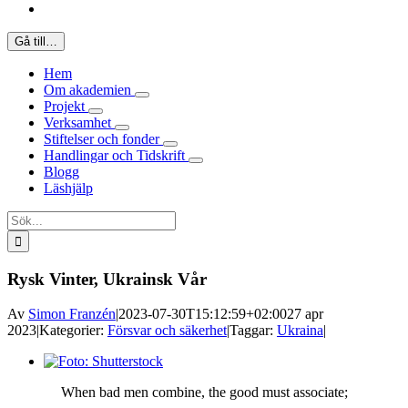
Gå till…
Hem
Om akademien
Projekt
Verksamhet
Stiftelser och fonder
Handlingar och Tidskrift
Blogg
Läshjälp
Sök
efter:
Rysk Vinter, Ukrainsk Vår
Av
Simon Franzén
|
2023-07-30T15:12:59+02:00
27 apr
2023
|
Kategorier:
Försvar och säkerhet
|
Taggar:
Ukraina
|
Visa
större
When bad men combine, the good must associate;
bild