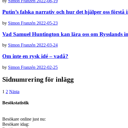
by
Simon Franzén
2022-08-19
Putin’s falska narrativ och hur det hjälper oss först
by
Simon Franzén
2022-05-23
Vad Samuel Huntington kan lära oss om Rysslands i
by
Simon Franzén
2022-03-24
Om inte en rysk idé – vadå?
by
Simon Franzén
2022-02-25
Sidnumrering för inlägg
1
2
Nästa
Besökstatistik
Besökare online just nu:
Besökare idag: