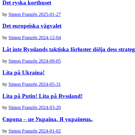
Det ryska korthuset
by
Simon Franzén
2025-01-27
Det europeiska vägvalet
by
Simon Franzén
2024-12-04
Låt inte Rysslands taktiska förluster dölja dess strate
by
Simon Franzén
2024-09-05
Lita på Ukraina!
by
Simon Franzén
2024-05-31
Lita på Putin! Lita på Ryssland!
by
Simon Franzén
2024-03-20
Європа – це Україна. Я українець.
by
Simon Franzén
2024-01-02