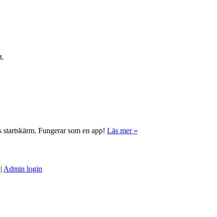
t.
ns startskärm. Fungerar som en app!
Läs mer »
|
Admin login