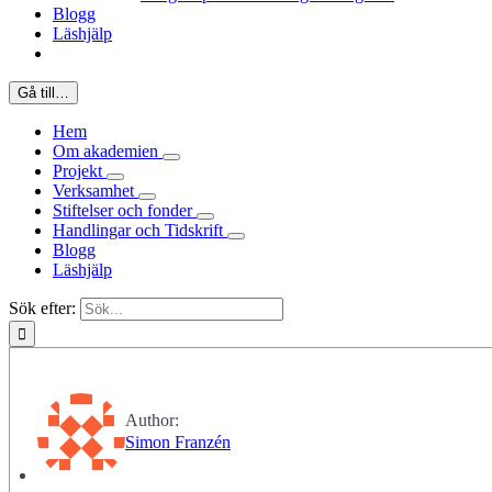
Blogg
Läshjälp
Gå till…
Hem
Om akademien
Projekt
Verksamhet
Stiftelser och fonder
Handlingar och Tidskrift
Blogg
Läshjälp
Sök efter:
Author:
Simon Franzén