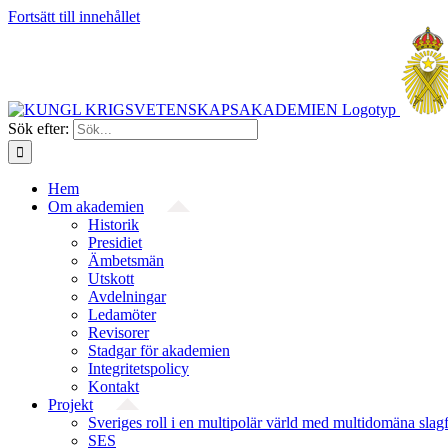
Fortsätt till innehållet
Sök efter:
Hem
Om akademien
Historik
Presidiet
Ämbetsmän
Utskott
Avdelningar
Ledamöter
Revisorer
Stadgar för akademien
Integritetspolicy
Kontakt
Projekt
Sveriges roll i en multipolär värld med multidomäna slag
SES