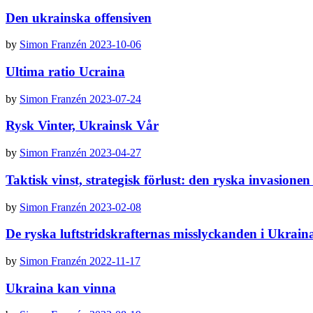
Den ukrainska offensiven
by
Simon Franzén
2023-10-06
Ultima ratio Ucraina
by
Simon Franzén
2023-07-24
Rysk Vinter, Ukrainsk Vår
by
Simon Franzén
2023-04-27
Taktisk vinst, strategisk förlust: den ryska invasione
by
Simon Franzén
2023-02-08
De ryska luftstridskrafternas misslyckanden i Ukrain
by
Simon Franzén
2022-11-17
Ukraina kan vinna