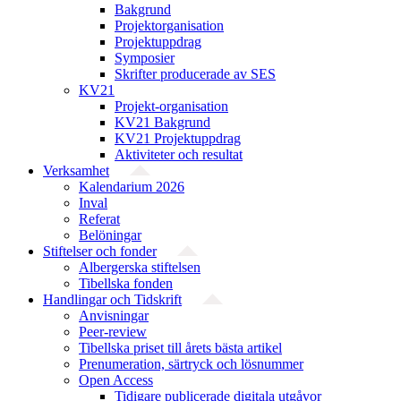
Bakgrund
Projekt­organisation
Projektuppdrag
Symposier
Skrifter producerade av SES
KV21
Projekt-organisation
KV21 Bakgrund
KV21 Projektuppdrag
Aktiviteter och resultat
Verksamhet
Kalendarium 2026
Inval
Referat
Belöningar
Stiftelser och fonder
Albergerska stiftelsen
Tibellska fonden
Handlingar och Tidskrift
Anvisningar
Peer-review
Tibellska priset till årets bästa artikel
Prenumeration, särtryck och lösnummer
Open Access
Tidigare publicerade digitala utgåvor