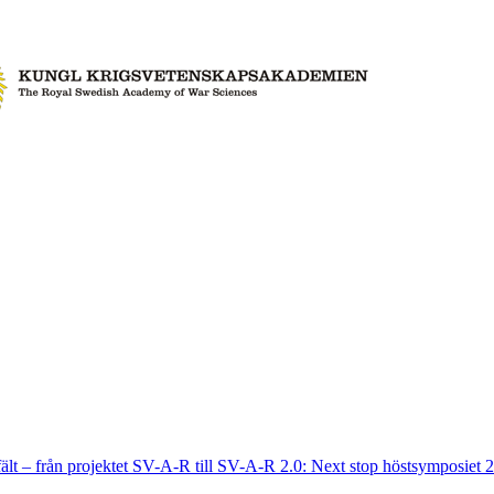
fält – från projektet SV-A-R till SV-A-R 2.0: Next stop höstsymposiet 