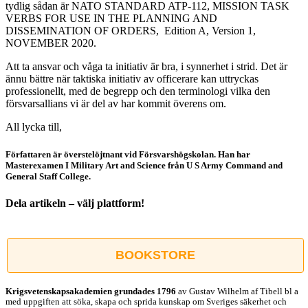
tydlig sådan är NATO STANDARD ATP-112, MISSION TASK
VERBS FOR USE IN THE PLANNING AND
DISSEMINATION OF ORDERS, Edition A, Version 1,
NOVEMBER 2020.
Att ta ansvar och våga ta initiativ är bra, i synnerhet i strid. Det är
ännu bättre när taktiska initiativ av officerare kan uttryckas
professionellt, med de begrepp och den terminologi vilka den
försvarsallians vi är del av har kommit överens om.
All lycka till,
Författaren är överstelöjtnant vid Försvarshögskolan. Han har
Masterexamen I Military Art and Science från U S Army Command and
General Staff College.
Dela artikeln – välj plattform!
Facebook
X
Reddit
LinkedIn
WhatsApp
Tumblr
Pinterest
Vk
E-
post
BOOKSTORE
Krigsvetenskap­sakademien grundades 1796
av Gustav Wilhelm af Tibell bl a
med uppgiften att söka, skapa och sprida kunskap om Sveriges säkerhet och