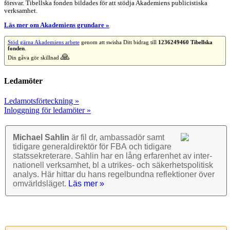
försvar. Tibellska fonden bildades för att stödja Akademiens publicistiska
verksamhet.
Läs mer om Akademiens grundare »
Stöd gärna Akademiens arbete
genom att swisha Ditt bidrag till
1236249460 Tibellska
fonden
.
🙏
Din gåva gör skillnad
Ledamöter
Ledamotsförteckning »
Inloggning för ledamöter »
Michael Sahlin
är fil dr, ambassadör samt
tidigare general­direktör för FBA och tidigare
stats­sekre­terare. Sahlin har en lång erfarenhet av inter­
nationell verk­samhet, bl a utrikes- och säkerhets­politisk
analys. Här hittar du hans regel­bundna reflek­tioner över
omvärlds­läget.
Läs mer »