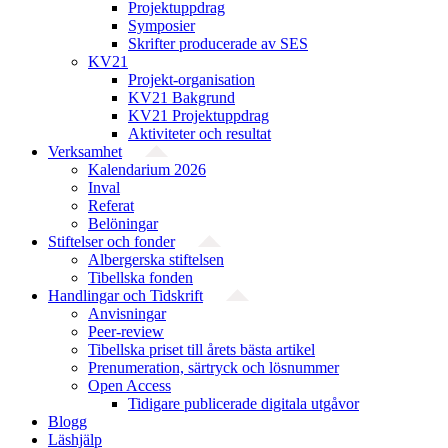
Projektuppdrag
Symposier
Skrifter producerade av SES
KV21
Projekt-organisation
KV21 Bakgrund
KV21 Projektuppdrag
Aktiviteter och resultat
Verksamhet
Kalendarium 2026
Inval
Referat
Belöningar
Stiftelser och fonder
Albergerska stiftelsen
Tibellska fonden
Handlingar och Tidskrift
Anvisningar
Peer-review
Tibellska priset till årets bästa artikel
Prenumeration, särtryck och lösnummer
Open Access
Tidigare publicerade digitala utgåvor
Blogg
Läshjälp