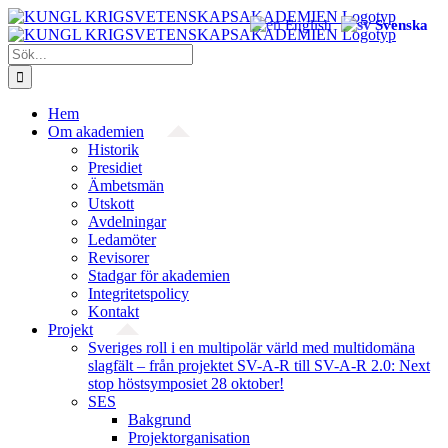
Fortsätt
English
Svenska
till
innehållet
Sök
efter:
Hem
Om akademien
Historik
Presidiet
Ämbetsmän
Utskott
Avdelningar
Ledamöter
Revisorer
Stadgar för akademien
Integritetspolicy
Kontakt
Projekt
Sveriges roll i en multipolär värld med multidomäna
slagfält – från projektet SV-A-R till SV-A-R 2.0: Next
stop höstsymposiet 28 oktober!
SES
Bakgrund
Projekt­organisation