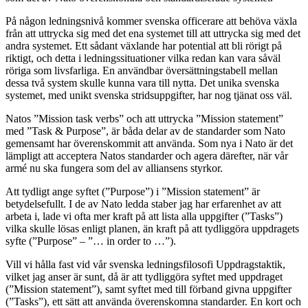
På någon ledningsnivå kommer svenska officerare att behöva växla
från att uttrycka sig med det ena systemet till att uttrycka sig med det
andra systemet. Ett sådant växlande har potential att bli rörigt på
riktigt, och detta i ledningssituationer vilka redan kan vara såväl
röriga som livsfarliga. En användbar översättningstabell mellan
dessa två system skulle kunna vara till nytta. Det unika svenska
systemet, med unikt svenska stridsuppgifter, har nog tjänat oss väl.
Natos ”Mission task verbs” och att uttrycka ”Mission statement”
med ”Task & Purpose”, är båda delar av de standarder som Nato
gemensamt har överenskommit att använda. Som nya i Nato är det
lämpligt att acceptera Natos standarder och agera därefter, när vår
armé nu ska fungera som del av alliansens styrkor.
Att tydligt ange syftet (”Purpose”) i ”Mission statement” är
betydelsefullt. I de av Nato ledda staber jag har erfarenhet av att
arbeta i, lade vi ofta mer kraft på att lista alla uppgifter (”Tasks”)
vilka skulle lösas enligt planen, än kraft på att tydliggöra uppdragets
syfte (”Purpose” – ”… in order to …”).
Vill vi hålla fast vid vår svenska ledningsfilosofi Uppdragstaktik,
vilket jag anser är sunt, då är att tydliggöra syftet med uppdraget
(”Mission statement”), samt syftet med till förband givna uppgifter
(”Tasks”), ett sätt att använda överenskomna standarder. En kort och