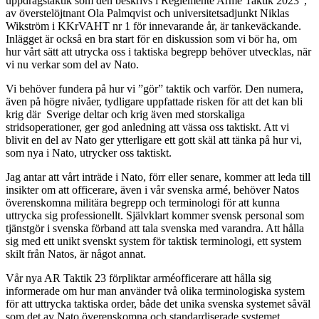
uppdragstaktik som den beskrivs i Reglemente Armé Taktik 2023”,
av överstelöjtnant Ola Palmqvist och universitetsadjunkt Niklas
Wikström i KKrVAHT nr 1 för innevarande år, är tankeväckande.
Inlägget är också en bra start för en diskussion som vi bör ha, om
hur vårt sätt att utrycka oss i taktiska begrepp behöver utvecklas, när
vi nu verkar som del av Nato.
Vi behöver fundera på hur vi ”gör” taktik och varför. Den numera,
även på högre nivåer, tydligare uppfattade risken för att det kan bli
krig där Sverige deltar och krig även med storskaliga
stridsoperationer, ger god anledning att vässa oss taktiskt. Att vi
blivit en del av Nato ger ytterligare ett gott skäl att tänka på hur vi,
som nya i Nato, utrycker oss taktiskt.
Jag antar att vårt inträde i Nato, förr eller senare, kommer att leda till
insikter om att officerare, även i vår svenska armé, behöver Natos
överenskomna militära begrepp och terminologi för att kunna
uttrycka sig professionellt. Självklart kommer svensk personal som
tjänstgör i svenska förband att tala svenska med varandra. Att hålla
sig med ett unikt svenskt system för taktisk terminologi, ett system
skilt från Natos, är något annat.
Vår nya AR Taktik 23 förpliktar arméofficerare att hålla sig
informerade om hur man använder två olika terminologiska system
för att uttrycka taktiska order, både det unika svenska systemet såväl
som det av Nato överenskomna och standardiserade systemet.