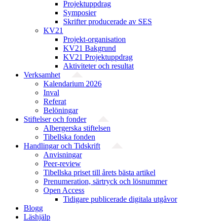
Projektuppdrag
Symposier
Skrifter producerade av SES
KV21
Projekt-organisation
KV21 Bakgrund
KV21 Projektuppdrag
Aktiviteter och resultat
Verksamhet
Kalendarium 2026
Inval
Referat
Belöningar
Stiftelser och fonder
Albergerska stiftelsen
Tibellska fonden
Handlingar och Tidskrift
Anvisningar
Peer-review
Tibellska priset till årets bästa artikel
Prenumeration, särtryck och lösnummer
Open Access
Tidigare publicerade digitala utgåvor
Blogg
Läshjälp