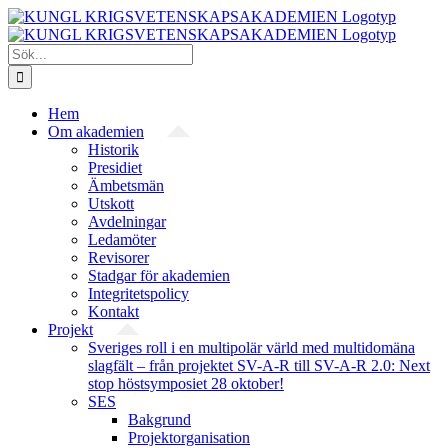
Fortsätt
till
innehållet
Sök
efter:
Hem
Om akademien
Historik
Presidiet
Ämbetsmän
Utskott
Avdelningar
Ledamöter
Revisorer
Stadgar för akademien
Integritetspolicy
Kontakt
Projekt
Sveriges roll i en multipolär värld med multidomäna
slagfält – från projektet SV-A-R till SV-A-R 2.0: Next
stop höstsymposiet 28 oktober!
SES
Bakgrund
Projekt­organisation