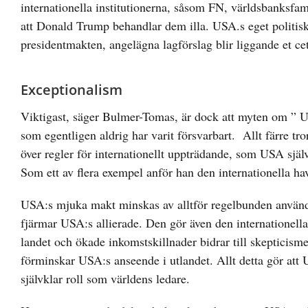
internationella institutionerna, såsom FN, världsbanksfam
att Donald Trump behandlar dem illa. USA.s eget politis
presidentmakten, angelägna lagförslag blir liggande et ce
Exceptionalism
Viktigast, säger Bulmer-Tomas, är dock att myten om ” US
som egentligen aldrig har varit försvarbart. Allt färre tror
över regler för internationellt uppträdande, som USA själv h
Som ett av flera exempel anför han den internationella ha
USA:s mjuka makt minskas av alltför regelbunden användn
fjärmar USA:s allierade. Den gör även den internationell
landet och ökade inkomstskillnader bidrar till skepticis
förminskar USA:s anseende i utlandet. Allt detta gör att US
självklar roll som världens ledare.