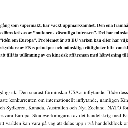
agång som supermakt, har väckt uppmärksamhet. Den ena framhå
t bedöms krävas av ”nationens väsentliga intressen”. Det har mins
”idén om Europa”. Problemet är att EU varken kan eller har vilja
skyddare av FN:s principer och mänskliga rättigheter blir vanskl
tt tillåta utlämning av en kinesisk affärsman med hänvisning till
mgångsrik. Den snarast förminskar USA:s inflytande. Både des
ste konkurrenten om internationellt inflytande, nämligen Kin
n och Sydkorea, Kanada, Australien och Nya Zeeland. NATO fö
försvara Europa. Skadeverkningarna av det handelskrig med K
tt världen kan vara på väg att delas upp i två handelsblock