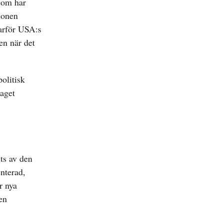
 som har
tionen
varför USA:s
en när det
olitisk
laget
ts av den
nterad,
r nya
en