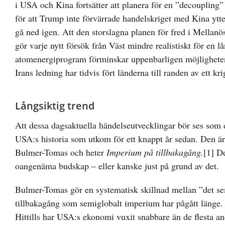
i USA och Kina fortsätter att planera för en ”decouplin
för att Trump inte förvärrade handelskriget med Kina ytte
gå ned igen. Att den storslagna planen för fred i Mellanö
gör varje nytt försök från Väst mindre realistiskt för en l
atomenergiprogram förminskar uppenbarligen möjligheten 
Irans ledning har tidvis fört länderna till randen av ett kri
Långsiktig trend
Att dessa dagsaktuella händelseutvecklingar bör ses som 
USA:s historia som utkom för ett knappt år sedan. Den är 
Bulmer-Tomas och heter
Imperium på tillbakagång.
[1]
De
oangenäma budskap – eller kanske just på grund av det.
Bulmer-Tomas gör en systematisk skillnad mellan ”det s
tillbakagång som semiglobalt imperium har pågått länge. 
Hittills har USA:s ekonomi vuxit snabbare än de flesta a