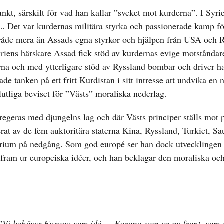
nkt, särskilt för vad han kallar ”sveket mot kurderna”. I Syr
L. Det var kurdernas militära styrka och passionerade kamp för
område mera än Assads egna styrkor och hjälpen från USA och 
riens härskare Assad fick stöd av kurdernas evige motståndar
rna och med ytterligare stöd av Ryssland bombar och driver h
e tanken på ett fritt Kurdistan i sitt intresse att undvika en n
utliga beviset för ”Västs” moraliska nederlag.
 regeras med djungelns lag och där Västs principer ställs mot 
erat av de fem auktoritära staterna Kina, Ryssland, Turkiet, S
rium på nedgång. Som god europé ser han dock utvecklingen
fram ur europeiska idéer, och han beklagar den moraliska och
”
Vi behöver Europa som idé…..Europa som en ny front, som 