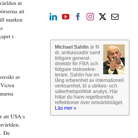
världen ut
örserna att
till marken
ns
apet i
Michael Sahlin
är fil
dr, ambassadör samt
tidigare general­
direktör för FBA och
tidigare stats­sekre­
terare. Sahlin har en
ersikt av
lång erfarenhet av inter­nationell
 Victor
verk­samhet, bl a utrikes- och
säkerhets­politisk analys. Här
anarna
hittar du hans regel­bundna
reflek­tioner över omvärlds­läget.
Läs mer »
r att USA:s
mvärlden.
e. De