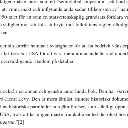
rkligen måste anses som ett ”semiglobalt imperium”, ett land
ion att vinna makt och inflytande ända sedan tillkomsten av ”na
0-talet för att som en statsvetenskaplig grundsats förklara 
kyldighet mot sitt folk att bryta mot folkrättens regler, nämlig
ssen.
sin karriär hamnat i svårigheter för att ha bedrivit vänsterp
 har kritiserats i USA för att vara mera utmanande än vad under
n överväldigande rikedom på detaljer.
ma också i en annan och ganska annorlunda bok. Den har skrivi
ard-Henri Lévy. Den är mera lättläst, mindre historiskt dokume
 av historiska paralleller och jämförelser, som ständigt öppna
 USA, trots att läsningen måste framkalla en hel del olust hos 
ungarna
.”
[2]