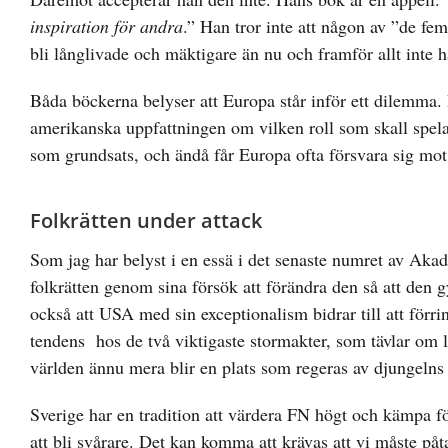
inspiration för andra
.” Han tror inte att någon av ”de fe
bli långlivade och mäktigare än nu och framför allt inte h
Båda böckerna belyser att Europa står inför ett dilemma.
amerikanska uppfattningen om vilken roll som skall spela
som grundsats, och ändå får Europa ofta försvara sig mot
Folkrätten under attack
Som jag har belyst i en essä i det senaste numret av Aka
folkrätten genom sina försök att förändra den så att den gyn
också att USA med sin exceptionalism bidrar till att förrin
tendens hos de två viktigaste stormakter, som tävlar om le
världen ännu mera blir en plats som regeras av djungelns 
Sverige har en tradition att värdera FN högt och kämpa fö
att bli svårare. Det kan komma att krävas att vi måste påt