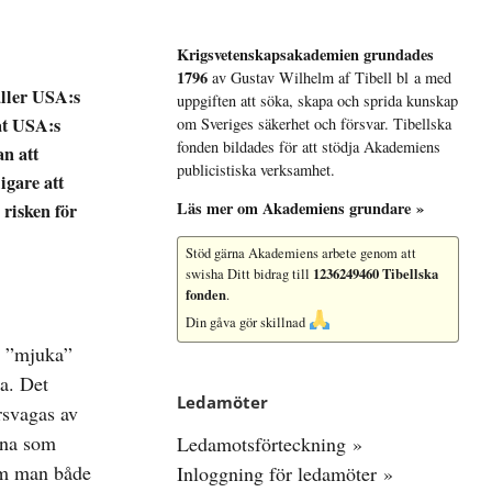
Krigsvetenskap­sakademien grundades
1796
av Gustav Wilhelm af Tibell bl a med
ller USA:s
uppgiften att söka, skapa och sprida kunskap
kat USA:s
om Sveriges säkerhet och försvar. Tibellska
fonden bildades för att stödja Akademiens
n att
publicistiska verksamhet.
igare att
Läs mer om Akademiens grundare »
 risken för
Stöd gärna Akademiens arbete
genom att
1236249460 Tibellska
swisha Ditt bidrag till
fonden
.
Din gåva gör skillnad
s ”mjuka”
a. Det
Ledamöter
rsvagas av
ina som
Ledamotsförteckning »
 om man både
Inloggning för ledamöter »