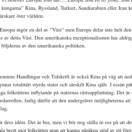
m kungarna” Kina, Ryssland, Turkiet, Saudiarabien eller Iran 
ärskare över världen.
 Europa utgör en del av ”Väst” men Europa delar inte helt den
s av detta Väst. Den amerikanska exceptionalismen har aldrig
 följderna av den amerikanska politiken.
demiens Handlingar och Tidskrift är också Kina på väg att ne
nar totalitärt styrda stater och särskilt Kina själv. I essän på
ga folkrättens inflytande på staternas rättsuppfattning. Det är 
darrollen, farlig därför att den undergräver möjligheterna att
lag.
r dess idéer. Det är bra, men vi bör nog ställa in oss på att 
ala brott mot folkrätten utan att kunna påräkna stöd av ett fö