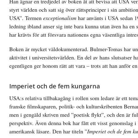
Han ägnar en tredjedel av boken åt att bevisa att USA ve
styrt världen och satt sig över rättsprinciper i sin ambit
USA”. Termen
exceptionalism
har använts i USA sedan 195
ledning ibland anser sig inte bara kunna utan även ha en s
har krävts för att försvara nationens egna väsentliga intre
Boken är mycket väldokumenterad. Bulmer-Tomas har under 
aktivitet i universitetsvärlden. En del av hans slutsatser
egentligen ger honom rätt att vara – trots att han anför e
Imperiet och de fem kungarna
USA:s relativa tillbakagång i rollen som ledare är ett te
franske filmskaparen, politik- och kulturskribenten Bern
men i gengäld skriven med ”poetisk flykt”, och den är full
perspektiv. Även denna bok har fått ett visst genomslag i
amerikansk läsare. Den har titeln ”
Imperiet och de fem k