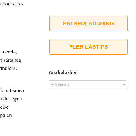
örvärras av
FRI NEDLADDNING
FLER LÄSTIPS
eteende,
t sätta sig
ormulera.
Artikelarkiv
Artikelarkiv
tionalismen
m det egna
else
 på en