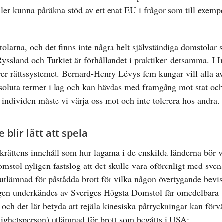
ler kunna påräkna stöd av ett enat EU i frågor som till exemp
tolarna, och det finns inte några helt självständiga domstolar
I Ryssland och Turkiet är förhållandet i praktiken detsamma. I 
ver rättssystemet. Bernard-Henry Lévys fem kungar vill alla a
 absoluta termer i lag och kan hävdas med framgång mot stat oc
 individen måste vi värja oss mot och inte tolerera hos andra.
 blir lätt att spela
olkrättens innehåll som hur lagarna i de enskilda länderna bör 
mstol nyligen fastslog att det skulle vara oförenligt med svens
tlämnad för påstådda brott för vilka någon övertygande bevis
tligen underkändes av Sveriges Högsta Domstol får omedelbara
och det lär betyda att rejäla kinesiska påtryckningar kan för
ighetsperson) utlämnad för brott som begåtts i USA: