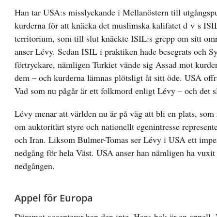
Han tar USA:s misslyckande i Mellanöstern till utgångspu
kurderna för att knäcka det muslimska kalifatet d v s ISI
territorium, som till slut knäckte ISIL:s grepp om sitt 
anser Lévy. Sedan ISIL i praktiken hade besegrats och Sy
förtryckare, nämligen Turkiet vände sig Assad mot kurde
dem – och kurderna lämnas plötsligt åt sitt öde. USA offrad
Vad som nu pågår är ett folkmord enligt Lévy – och det sl
Lévy menar att världen nu är på väg att bli en plats, som
om auktoritärt styre och nationellt egenintresse represent
och Iran. Liksom Bulmer-Tomas ser Lévy i USA ett impe
nedgång för hela Väst. USA anser han nämligen ha vuxit 
nedgången.
Appel för Europa
Däremot accepterar han den inte. Hans bok är en appell. 