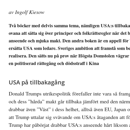
av Ingolf Kiesow
Två böcker med delvis samma tema, nämligen USA:s tillbak
ovana att sätta sig över principer och folkrättsregler när de
anseende och mjuka makt. Den andra boken är en appell för 
ersätta USA som ledare. Sveriges ambition att framstå som be
realisera. Den sätts nu på prov när Högsta Domstolen vägrar a
en politiserad rättegång och dödsstraff i Kina
USA på tillbakagång
Donald Trumps utrikespolitik förefaller inte vara så fra
och dess ”hårda” makt går tillbaka jämfört med den närma
drabbar även ”Väst” i dess helhet, alltså även EU, Japa
att Trump uttalar sig svävande om USA:s åtaganden att 
Trump har påbörjat drabbar USA:s anseende hårt liksom a