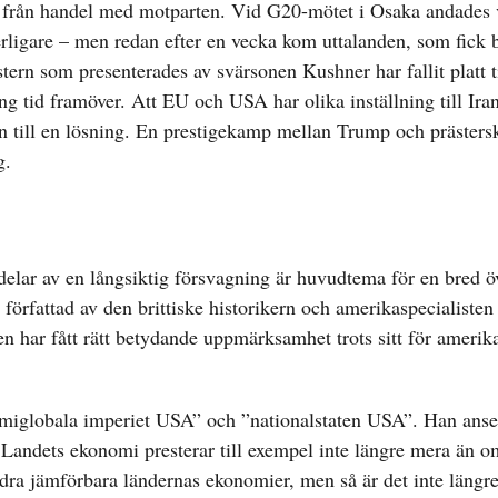
g” från handel med motparten. Vid G20-mötet i Osaka andades 
rligare – men redan efter en vecka kom uttalanden, som fick b
stern som presenterades av svärsonen Kushner har fallit platt 
ång tid framöver. Att EU och USA har olika inställning till Ira
till en lösning. En prestigekamp mellan Trump och prästersk
g.
delar av en långsiktig försvagning är huvudtema för en bred öv
författad av den brittiske historikern och amerikaspecialisten
n har fått rätt betydande uppmärksamhet trots sitt för amerik
emiglobala imperiet USA” och ”nationalstaten USA”. Han anse
Landets ekonomi presterar till exempel inte längre mera än o
ndra jämförbara ländernas ekonomier, men så är det inte längr