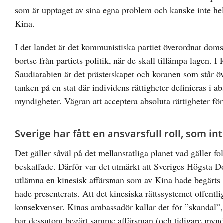
som är upptaget av sina egna problem och kanske inte hel
Kina.
I det landet är det kommunistiska partiet överordnat doms
bortse från partiets politik, när de skall tillämpa lagen. 
Saudiarabien är det prästerskapet och koranen som står ö
tanken på en stat där individens rättigheter definieras i
myndigheter. Vägran att acceptera absoluta rättigheter för
Sverige har fått en ansvarsfull roll, som inte
Det gäller såväl på det mellanstatliga planet vad gäller f
beskaffade. Därför var det utmärkt att Sveriges Högsta Do
utlämna en kinesisk affärsman som av Kina hade begärts u
hade presenterats. Att det kinesiska rättssystemet offen
konsekvenser. Kinas ambassadör kallar det för ”skandal”, 
har dessutom begärt samme affärsman (och tidigare mynd