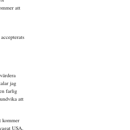
kommer att
 accepterats
dvärdera
talar jag
en farlig
 undvika att
det kommer
rsvagat USA,