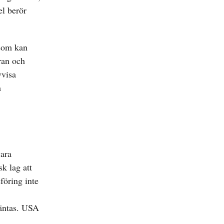
el berör
 som kan
Iran och
vvisa
h
vara
k lag att
föring inte
väntas. USA