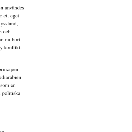
ien användes
 ett eget
Ryssland,
e och
an nu bort
y konflikt.
principen
audiarabien
 som en
 politiska
en