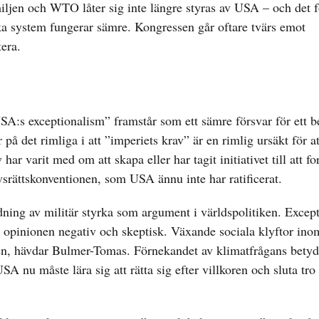
iljen och WTO låter sig inte längre styras av USA – och det f
ka system fungerar sämre. Kongressen går oftare tvärs emot
tera.
A:s exceptionalism” framstår som ett sämre försvar för ett b
 på det rimliga i att ”imperiets krav” är en rimlig ursäkt för at
ar varit med om att skapa eller har tagit initiativet till att f
vsrättskonventionen, som USA ännu inte har ratificerat.
ing av militär styrka som argument i världspolitiken. Excep
a opinionen negativ och skeptisk. Växande sociala klyftor ino
men, hävdar Bulmer-Tomas. Förnekandet av klimatfrågans betyd
A nu måste lära sig att rätta sig efter villkoren och sluta tro