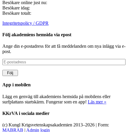
Besökare online just nu:
Besökare idag:
Besökare totalt:
Integritetspolicy / GDPR
Följ akademiens hemsida via epost
Ange din e-postadress för att få meddelanden om nya inlägg via e-
post.
E-
postadress
Följ
App i mobilen
Lägg en genväg till akademiens hemsida på mobilens eller
surfplattans startskärm. Fungerar som en app!
Läs mer »
KKrVA i sociala medier
(c) Kungl Krigsvetenskapsakademien 2013–
2026 | Form:
MABRAB
|
Admin login