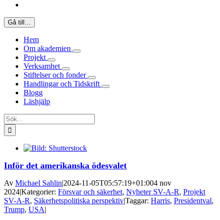
Gå till…
Hem
Om akademien
Projekt
Verksamhet
Stiftelser och fonder
Handlingar och Tidskrift
Blogg
Läshjälp
Sök
efter:
Inför det amerikanska ödesvalet
Av
Michael Sahlin
|
2024-11-05T05:57:19+01:00
4 nov
2024
|
Kategorier:
Försvar och säkerhet
,
Nyheter SV-A-R
,
Projekt
SV-A-R
,
Säkerhetspolitiska perspektiv
|
Taggar:
Harris
,
Presidentval
,
Trump
,
USA
|