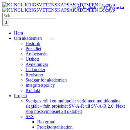
Fortsätt
English
Svenska
till
innehållet
Sök
efter:
Hem
Om akademien
Historik
Presidiet
Ämbetsmän
Utskott
Avdelningar
Ledamöter
Revisorer
Stadgar för akademien
Integritetspolicy
Kontakt
Projekt
Sveriges roll i en multipolär värld med multidomäna
slagfält – från projektet SV-A-R till SV-A-R 2.0: Next
stop höstsymposiet 28 oktober!
SES
Bakgrund
Projekt­organisation