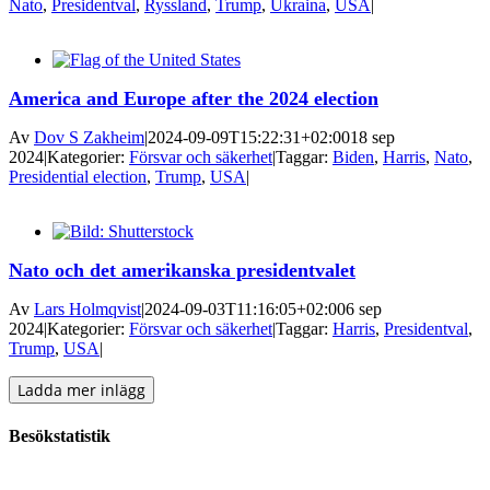
Nato
,
Presidentval
,
Ryssland
,
Trump
,
Ukraina
,
USA
|
America and Europe after the 2024 election
Av
Dov S Zakheim
|
2024-09-09T15:22:31+02:00
18 sep
2024
|
Kategorier:
Försvar och säkerhet
|
Taggar:
Biden
,
Harris
,
Nato
,
Presidential election
,
Trump
,
USA
|
Nato och det amerikanska presidentvalet
Av
Lars Holmqvist
|
2024-09-03T11:16:05+02:00
6 sep
2024
|
Kategorier:
Försvar och säkerhet
|
Taggar:
Harris
,
Presidentval
,
Trump
,
USA
|
Ladda mer inlägg
Besökstatistik