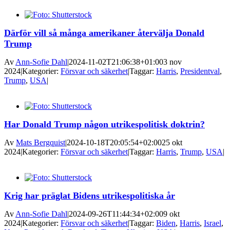
Därför vill så många amerikaner återvälja Donald
Trump
Av
Ann-Sofie Dahl
|
2024-11-02T21:06:38+01:00
3 nov
2024
|
Kategorier:
Försvar och säkerhet
|
Taggar:
Harris
,
Presidentval
,
Trump
,
USA
|
Har Donald Trump någon utrikespolitisk doktrin?
Av
Mats Bergquist
|
2024-10-18T20:05:54+02:00
25 okt
2024
|
Kategorier:
Försvar och säkerhet
|
Taggar:
Harris
,
Trump
,
USA
|
Krig har präglat Bidens utrikespolitiska år
Av
Ann-Sofie Dahl
|
2024-09-26T11:44:34+02:00
9 okt
2024
|
Kategorier:
Försvar och säkerhet
|
Taggar:
Biden
,
Harris
,
Israel
,