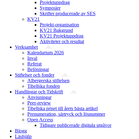
Projektuppdrag
Symposier
Skrifter producerade av SES
KV21
Projekt-organisation
KV21 Bakgrund
KV21 Projektuppdrag
Aktiviteter och resultat
Verksamhet
Kalendarium 2026
Inval
Referat
Belöningar
Stiftelser och fonder
Albergerska stiftelsen
Tibellska fonden
Handlingar och Tidskrift
Anvisningar
Peer-review
Tibellska priset till årets bästa artikel
Prenumeration, särtryck och lösnummer
Open Access
Tidigare publicerade digitala utgåvor
Blogg
Läshjälp