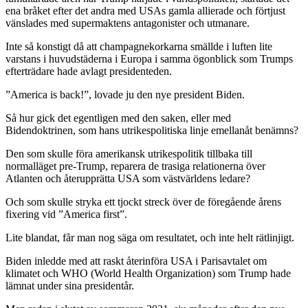
ena bråket efter det andra med USAs gamla allierade och förtjust
vänslades med supermaktens antagonister och utmanare.
Inte så konstigt då att champagnekorkarna smällde i luften lite
varstans i huvudstäderna i Europa i samma ögonblick som Trumps
efterträdare hade avlagt presidenteden.
”America is back!”, lovade ju den nye president Biden.
Så hur gick det egentligen med den saken, eller med
Bidendoktrinen, som hans utrikespolitiska linje emellanåt benämns?
Den som skulle föra amerikansk utrikespolitik tillbaka till
normalläget pre-Trump, reparera de trasiga relationerna över
Atlanten och återupprätta USA som västvärldens ledare?
Och som skulle stryka ett tjockt streck över de föregående årens
fixering vid ”America first”.
Lite blandat, får man nog säga om resultatet, och inte helt rätlinjigt.
Biden inledde med att raskt återinföra USA i Parisavtalet om
klimatet och WHO (World Health Organization) som Trump hade
lämnat under sina presidentår.