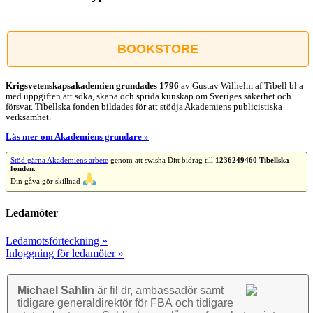
Facebook
X
Reddit
LinkedIn
WhatsApp
Tumblr
Pinterest
Vk
E-
post
BOOKSTORE
Krigsvetenskap­sakademien grundades 1796
av Gustav Wilhelm af Tibell bl a
med uppgiften att söka, skapa och sprida kunskap om Sveriges säkerhet och
försvar. Tibellska fonden bildades för att stödja Akademiens publicistiska
verksamhet.
Läs mer om Akademiens grundare »
Stöd gärna Akademiens arbete
genom att swisha Ditt bidrag till
1236249460 Tibellska
fonden
.
Din gåva gör skillnad
Ledamöter
Ledamotsförteckning »
Inloggning för ledamöter »
Michael Sahlin
är fil dr, ambassadör samt
tidigare general­direktör för FBA och tidigare