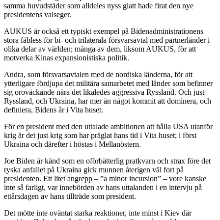
samma huvudstäder som alldeles nyss glatt hade firat den nye
presidentens valseger.
AUKUS är också ett typiskt exempel på Bidenadministrationens
stora fäbless för bi- och trilaterala försvarsavtal med partnerländer i
olika delar av världen; många av dem, liksom AUKUS, för att
motverka Kinas expansionistiska politik.
Andra, som försvarsavtalen med de nordiska länderna, för att
ytterligare fördjupa det militära samarbetet med länder som befinner
sig oroväckande nära det likaledes aggressiva Ryssland. Och just
Ryssland, och Ukraina, har mer än något kommit att dominera, och
definiera, Bidens år i Vita huset.
För en president med den uttalade ambitionen att hålla USA utanför
krig är det just krig som har präglat hans tid i Vita huset; i först
Ukraina och därefter i höstas i Mellanöstern.
Joe Biden är känd som en oförbätterlig pratkvarn och strax före det
ryska anfallet på Ukraina gick munnen återigen väl fort på
presidenten. Ett litet angrepp – ”a minor incursion” – vore kanske
inte så farligt, var innebörden av hans uttalanden i en intervju på
ettårsdagen av hans tillträde som president.
Det mötte inte oväntat starka reaktioner, inte minst i Kiev där