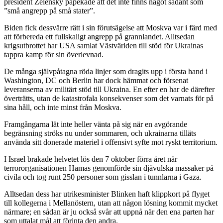
president Zelensky påpekade att det inte finns något sådant som
”små angrepp på små stater”.
Biden fick dessvärre rätt i sin förutsägelse att Moskva var i färd med
att förbereda ett fullskaligt angrepp på grannlandet. Alltsedan
krigsutbrottet har USA samlat Västvärlden till stöd för Ukrainas
tappra kamp för sin överlevnad.
De många självpåtagna röda linjer som dragits upp i första hand i
Washington, DC och Berlin har dock hämmat och försenat
leveranserna av militärt stöd till Ukraina. En efter en har de därefter
överträtts, utan de katastrofala konsekvenser som det varnats för på
sina håll, och inte minst från Moskva.
Framgångarna lät inte heller vänta på sig när en avgörande
begränsning ströks nu under sommaren, och ukrainarna tilläts
använda sitt donerade materiel i offensivt syfte mot ryskt territorium.
I Israel brakade helvetet lös den 7 oktober förra året när
terrororganisationen Hamas genomförde sin djävulska massaker på
civila och tog runt 250 personer som gisslan i tunnlarna i Gaza.
Alltsedan dess har utrikesminister Blinken haft klippkort på flyget
till kollegerna i Mellanöstern, utan att någon lösning kommit mycket
närmare; en sådan är ju också svår att uppnå när den ena parten har
som uttalat mål att förinta den andra.