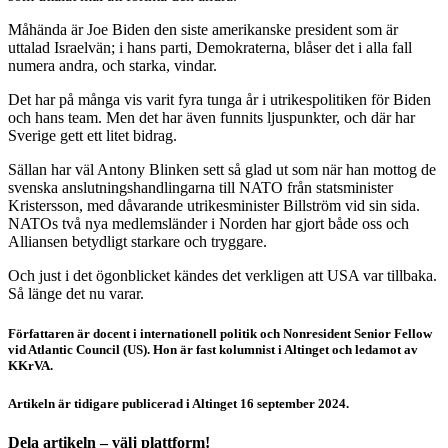
Måhända är Joe Biden den siste amerikanske president som är
uttalad Israelvän; i hans parti, Demokraterna, blåser det i alla fall
numera andra, och starka, vindar.
Det har på många vis varit fyra tunga år i utrikespolitiken för Biden
och hans team. Men det har även funnits ljuspunkter, och där har
Sverige gett ett litet bidrag.
Sällan har väl Antony Blinken sett så glad ut som när han mottog de
svenska anslutningshandlingarna till NATO från statsminister
Kristersson, med dåvarande utrikesminister Billström vid sin sida.
NATOs två nya medlemsländer i Norden har gjort både oss och
Alliansen betydligt starkare och tryggare.
Och just i det ögonblicket kändes det verkligen att USA var tillbaka.
Så länge det nu varar.
Författaren är docent i internationell politik och Nonresident Senior Fellow
vid Atlantic Council (US). Hon är fast kolumnist i Altinget och ledamot av
KKrVA.
Artikeln är tidigare publicerad i Altinget 16 september 2024.
Dela artikeln – välj plattform!