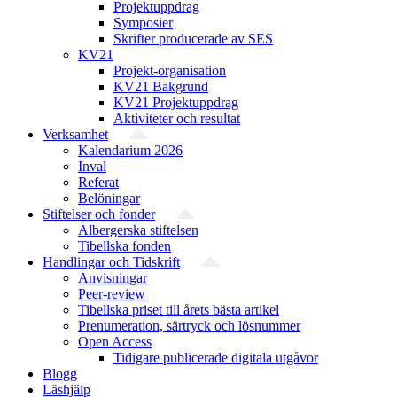
Projektuppdrag
Symposier
Skrifter producerade av SES
KV21
Projekt-organisation
KV21 Bakgrund
KV21 Projektuppdrag
Aktiviteter och resultat
Verksamhet
Kalendarium 2026
Inval
Referat
Belöningar
Stiftelser och fonder
Albergerska stiftelsen
Tibellska fonden
Handlingar och Tidskrift
Anvisningar
Peer-review
Tibellska priset till årets bästa artikel
Prenumeration, särtryck och lösnummer
Open Access
Tidigare publicerade digitala utgåvor
Blogg
Läshjälp