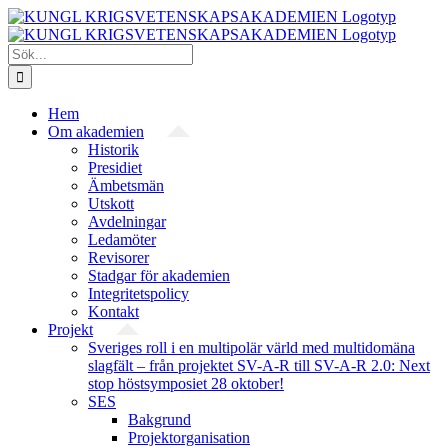
Fortsätt
till
innehållet
Sök
efter:
Hem
Om akademien
Historik
Presidiet
Ämbetsmän
Utskott
Avdelningar
Ledamöter
Revisorer
Stadgar för akademien
Integritetspolicy
Kontakt
Projekt
Sveriges roll i en multipolär värld med multidomäna
slagfält – från projektet SV-A-R till SV-A-R 2.0: Next
stop höstsymposiet 28 oktober!
SES
Bakgrund
Projekt­organisation