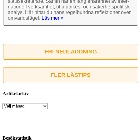
stats­sekre­terare. Sahlin har en lång erfarenhet av inter­
nationell verk­samhet, bl a utrikes- och säkerhets­politisk
analys. Här hittar du hans regel­bundna reflek­tioner över
omvärlds­läget.
Läs mer »
FRI NEDLADDNING
FLER LÄSTIPS
Artikelarkiv
Artikelarkiv
Besökstatistik