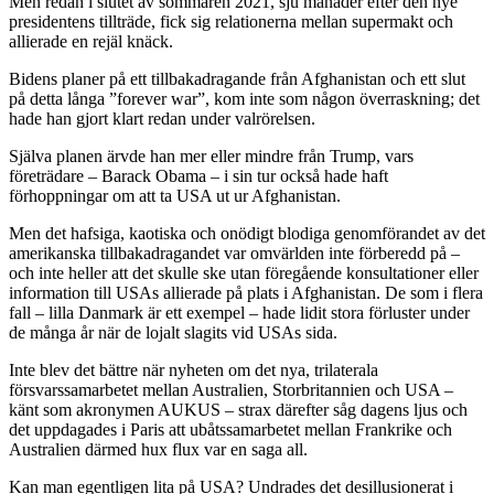
Men redan i slutet av sommaren 2021, sju månader efter den nye
presidentens tillträde, fick sig relationerna mellan supermakt och
allierade en rejäl knäck.
Bidens planer på ett tillbakadragande från Afghanistan och ett slut
på detta långa ”forever war”, kom inte som någon överraskning; det
hade han gjort klart redan under valrörelsen.
Själva planen ärvde han mer eller mindre från Trump, vars
företrädare – Barack Obama – i sin tur också hade haft
förhoppningar om att ta USA ut ur Afghanistan.
Men det hafsiga, kaotiska och onödigt blodiga genomförandet av det
amerikanska tillbakadragandet var omvärlden inte förberedd på –
och inte heller att det skulle ske utan föregående konsultationer eller
information till USAs allierade på plats i Afghanistan. De som i flera
fall – lilla Danmark är ett exempel – hade lidit stora förluster under
de många år när de lojalt slagits vid USAs sida.
Inte blev det bättre när nyheten om det nya, trilaterala
försvarssamarbetet mellan Australien, Storbritannien och USA –
känt som akronymen AUKUS – strax därefter såg dagens ljus och
det uppdagades i Paris att ubåtssamarbetet mellan Frankrike och
Australien därmed hux flux var en saga all.
Kan man egentligen lita på USA? Undrades det desillusionerat i