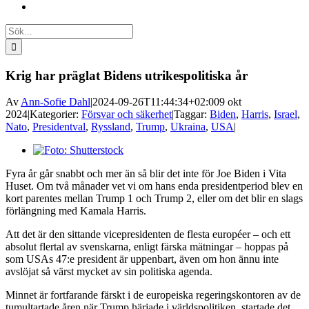
Sök
efter:
Krig har präglat Bidens utrikespolitiska år
Av
Ann-Sofie Dahl
|
2024-09-26T11:44:34+02:00
9 okt
2024
|
Kategorier:
Försvar och säkerhet
|
Taggar:
Biden
,
Harris
,
Israel
,
Nato
,
Presidentval
,
Ryssland
,
Trump
,
Ukraina
,
USA
|
Visa
större
Fyra år går snabbt och mer än så blir det inte för Joe Biden i Vita
bild
Huset. Om två månader vet vi om hans enda presidentperiod blev en
kort parentes mellan Trump 1 och Trump 2, eller om det blir en slags
förlängning med Kamala Harris.
Att det är den sittande vicepresidenten de flesta européer – och ett
absolut flertal av svenskarna, enligt färska mätningar – hoppas på
som USAs 47:e president är uppenbart, även om hon ännu inte
avslöjat så värst mycket av sin politiska agenda.
Minnet är fortfarande färskt i de europeiska regeringskontoren av de
tumultartade åren när Trump härjade i världspolitiken, startade det