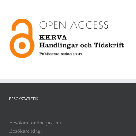
BESÖKSTATISTIK
Besökare online just nu:
Besökare idag: