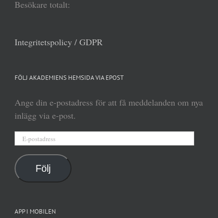
Besökare totalt:
Integritetspolicy / GDPR
FÖLJ AKADEMIENS HEMSIDA VIA EPOST
Ange din e-postadress för att få meddelanden om nya
inlägg via e-post.
E-
postadress
Följ
APP I MOBILEN