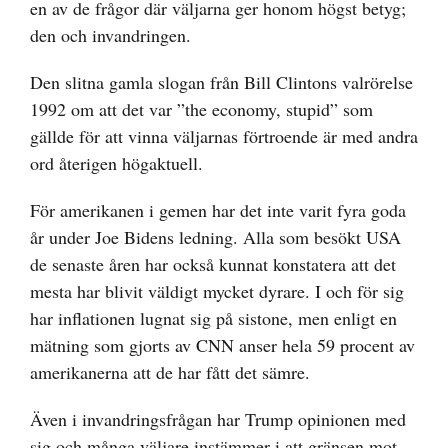
en av de frågor där väljarna ger honom högst betyg;
den och invandringen.
Den slitna gamla slogan från Bill Clintons valrörelse
1992 om att det var ”the economy, stupid” som
gällde för att vinna väljarnas förtroende är med andra
ord återigen högaktuell.
För amerikanen i gemen har det inte varit fyra goda
år under Joe Bidens ledning. Alla som besökt USA
de senaste åren har också kunnat konstatera att det
mesta har blivit väldigt mycket dyrare. I och för sig
har inflationen lugnat sig på sistone, men enligt en
mätning som gjorts av CNN anser hela 59 procent av
amerikanerna att de har fått det sämre.
Även i invandringsfrågan har Trump opinionen med
sig och många väljare instämmer i att gränsen mot