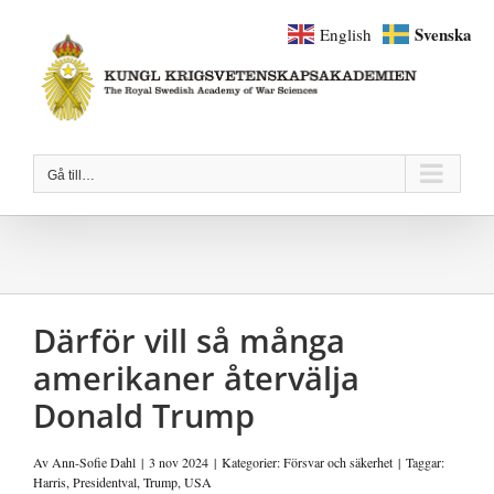
Fortsätt
Svenska
English
till
innehållet
Gå till…
Därför vill så många
amerikaner återvälja
Donald Trump
Av
Ann-Sofie Dahl
|
3 nov 2024
|
Kategorier:
Försvar och säkerhet
|
Taggar:
Harris
,
Presidentval
,
Trump
,
USA