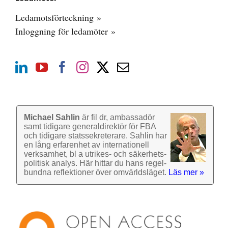
Ledamotsförteckning »
Inloggning för ledamöter »
Michael Sahlin
är fil dr, ambassadör
samt tidigare general­direktör för FBA
och tidigare stats­sekre­terare. Sahlin har
en lång erfarenhet av inter­nationell
verk­samhet, bl a utrikes- och säkerhets­
politisk analys. Här hittar du hans regel­
bundna reflek­tioner över omvärlds­läget.
Läs mer »