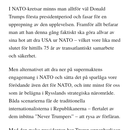
I NATO-kretsar minns man alltför väl Donald
Trumps första presidentperiod och fasar för en
upprepning av den upplevelsen. Framför allt befarar
man att han denna gång faktiskt ska göra allvar av
sina hot att dra USA ur NATO – vilket vore lika med
slutet för hittills 75 år av transatlantiskt samarbete
och säkerhet.
Men alternativet att dra ner på supermaktens
engagemang i NATO och sätta det på sparlåga vore
förödande även det för NATO, och inte minst för oss
som är belägna i Rysslands strategiska närområde.
Båda scenarierna får de traditionella
internationalisterna i Republikanerna – flertalet av
dem inbitna ”Never Trumpers” – att rysa av förfäran.
Med den ryske presidenten har Trump uppenbarligen