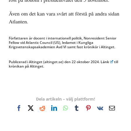
Även om det kan vara svårt att förstå på andra sidan
Atlanten.
Författaren är docent i internationell politik, Nonresident Senior
Fellow vid Atlantic Council (US), ledamot i Kungliga
Krigsvetenskapsakademien Avd VI samt fast krönikör i Altinget.
Publicerad i Altinget (altinget.se) den 22 oktober 2024.
Länk
till
krönikan på Altinget.
Dela artikeln – välj plattform!
Facebook
X
Reddit
LinkedIn
WhatsApp
Tumblr
Pinterest
Vk
E-
post