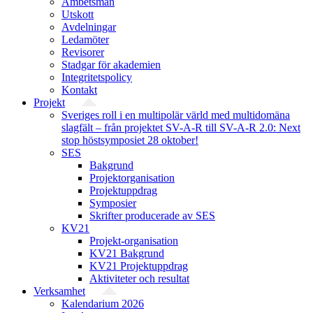
Ämbetsmän
Utskott
Avdelningar
Ledamöter
Revisorer
Stadgar för akademien
Integritetspolicy
Kontakt
Projekt
Sveriges roll i en multipolär värld med multidomäna
slagfält – från projektet SV-A-R till SV-A-R 2.0: Next
stop höstsymposiet 28 oktober!
SES
Bakgrund
Projekt­organisation
Projektuppdrag
Symposier
Skrifter producerade av SES
KV21
Projekt-organisation
KV21 Bakgrund
KV21 Projektuppdrag
Aktiviteter och resultat
Verksamhet
Kalendarium 2026