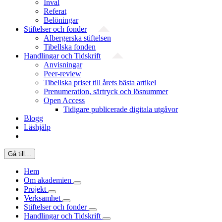
Inval
Referat
Belöningar
Stiftelser och fonder
Albergerska stiftelsen
Tibellska fonden
Handlingar och Tidskrift
Anvisningar
Peer-review
Tibellska priset till årets bästa artikel
Prenumeration, särtryck och lösnummer
Open Access
Tidigare publicerade digitala utgåvor
Blogg
Läshjälp
Gå till…
Hem
Om akademien
Projekt
Verksamhet
Stiftelser och fonder
Handlingar och Tidskrift