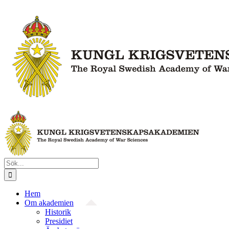
Fortsätt
till
innehållet
Sök
efter:
Hem
Om akademien
Historik
Presidiet