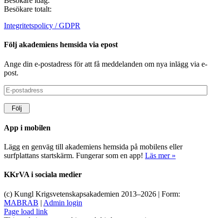
Besökare idag:
Besökare totalt:
Integritetspolicy / GDPR
Följ akademiens hemsida via epost
Ange din e-postadress för att få meddelanden om nya inlägg via e-
post.
E-
postadress
Följ
App i mobilen
Lägg en genväg till akademiens hemsida på mobilens eller
surfplattans startskärm. Fungerar som en app!
Läs mer »
KKrVA i sociala medier
(c) Kungl Krigsvetenskapsakademien 2013–
2026 | Form:
MABRAB
|
Admin login
Page load link