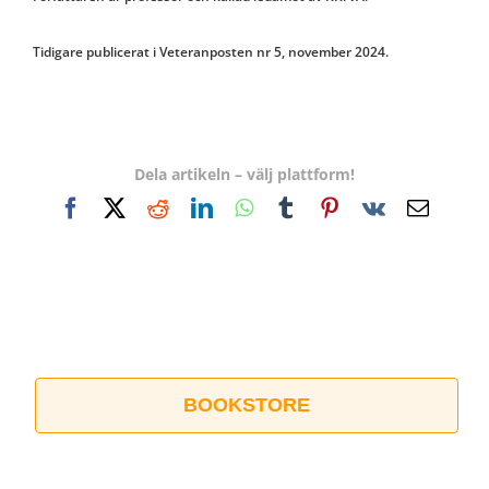
Tidigare publicerat i Veteranposten nr 5, november 2024.
Dela artikeln – välj plattform!
Facebook
X
Reddit
LinkedIn
WhatsApp
Tumblr
Pinterest
Vk
E-
post
BOOKSTORE