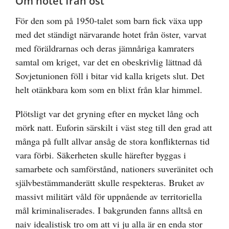
Om hotet från öst
För den som på 1950-talet som barn fick växa upp
med det ständigt närvarande hotet från öster, varvat
med föräldrarnas och deras jämnåriga kamraters
samtal om kriget, var det en obeskrivlig lättnad då
Sovjetunionen föll i bitar vid kalla krigets slut. Det
helt otänkbara kom som en blixt från klar himmel.
Plötsligt var det gryning efter en mycket lång och
mörk natt. Euforin särskilt i väst steg till den grad att
många på fullt allvar ansåg de stora konflikternas tid
vara förbi. Säkerheten skulle härefter byggas i
samarbete och samförstånd, nationers suveränitet och
självbestämmanderätt skulle respekteras. Bruket av
massivt militärt våld för uppnående av territoriella
mål kriminaliserades. I bakgrunden fanns alltså en
naiv idealistisk tro om att vi ju alla är en enda stor