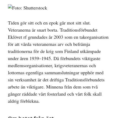
Visa
större
bild
Tiden gör sitt och en epok går mot sitt slut.
Veteranerna är snart borta. Traditionsförbundet
Eklövet rf grundades år 2003 som en takorganisation
för att vårda veteranernas arv och befrämja
traditionerna för de krig som Finland utkämpade
under åren 1939–1945. Då förbundets viktigaste
medlemsorganisationer, krigsveteranernas och
lottornas egentliga sammanslutningar upphör med
sin verksamhet är det driftiga Traditionsförbundets
arbete än viktigare. Minnena från dem som två
gånger räddade vårt fosterland och vårt folk skall
aldrig förblekna.