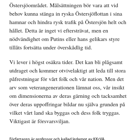
Östersjöområdet. Målsättningen bör vara att vid
behov kunna stänga in ryska Östersjöflottan i sina
hamnar och hindra rysk trafik på Östersjön helt och
hållet. Detta är inget vi eftersträvat, men en
nödvändighet om Putins eller hans gelikars styre
tillåts fortsätta under överskådlig tid.
Vi lever i högst osäkra tider. Det kan bli plågsamt
utdraget och kommer otvivelaktigt att leda till stora
påfrestningar för vårt folk och vår nation. Men det
arv som veterangenerationen lämnat oss, vår insikt
om dimensionerna av deras gärning och tacksamhet
över deras uppoffringar bildar nu själva grunden på
vilket vårt land ska byggas och dess folk tryggas.
Viktigast är försvarsviljan.
Författaren är professor och kallad ledamot av KKrVA.