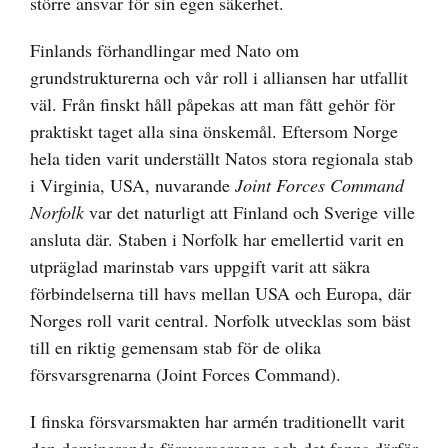
större ansvar för sin egen säkerhet.
Finlands förhandlingar med Nato om
grundstrukturerna och vår roll i alliansen har utfallit
väl. Från finskt håll påpekas att man fått gehör för
praktiskt taget alla sina önskemål. Eftersom Norge
hela tiden varit underställt Natos stora regionala stab
i Virginia, USA, nuvarande
Joint Forces Command
Norfolk
var det naturligt att Finland och Sverige ville
ansluta där. Staben i Norfolk har emellertid varit en
utpräglad marinstab vars uppgift varit att säkra
förbindelserna till havs mellan USA och Europa, där
Norges roll varit central. Norfolk utvecklas som bäst
till en riktig gemensam stab för de olika
försvarsgrenarna (Joint Forces Command).
I finska försvarsmakten har armén traditionellt varit