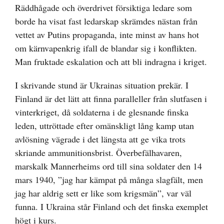
Räddhågade och överdrivet försiktiga ledare som
borde ha visat fast ledarskap skrämdes nästan från
vettet av Putins propaganda, inte minst av hans hot
om kärnvapenkrig ifall de blandar sig i konflikten.
Man fruktade eskalation och att bli indragna i kriget.
I skrivande stund är Ukrainas situation prekär. I
Finland är det lätt att finna paralleller från slutfasen i
vinterkriget, då soldaterna i de glesnande finska
leden, uttröttade efter omänskligt lång kamp utan
avlösning vägrade i det längsta att ge vika trots
skriande ammunitionsbrist. Överbefälhavaren,
marskalk Mannerheims ord till sina soldater den 14
mars 1940, ”jag har kämpat på många slagfält, men
jag har aldrig sett er like som krigsmän”, var väl
funna. I Ukraina står Finland och det finska exemplet
högt i kurs.