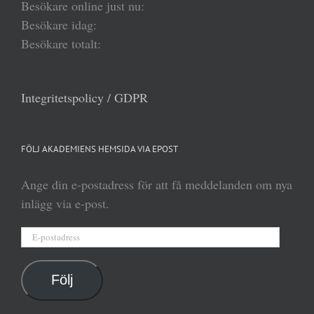
Besökare online just nu:
Besökare idag:
Besökare totalt:
Integritetspolicy / GDPR
FÖLJ AKADEMIENS HEMSIDA VIA EPOST
Ange din e-postadress för att få meddelanden om nya
inlägg via e-post.
E-
postadress
Följ