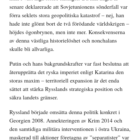
senare deklarerade att Sovjetunionens sönderfall var
förra seklets stora geopolitiska katastrof – nej, han
hade inte glömt bort de två förödande världskrigen –
höjdes ögonbrynen, men inte mer. Konsekvenserna
av denna västliga historielöshet och nonchalans
skulle bli allvarliga.
Putin och hans bakgrundskrafter var fast beslutna att
återupprätta det ryska imperiet enligt Katarina den
storas maxim – territoriell expansion är det enda
sättet att stärka Rysslands strategiska position och
säkra landets gränser.
Ryssland började omsätta denna politik konkret i
Georgien 2008. Annekteringen av Krim 2014 och
den samtidiga militära interventionen i östra Ukraina,
maskerad till aktioner företagna av ”separatister” var