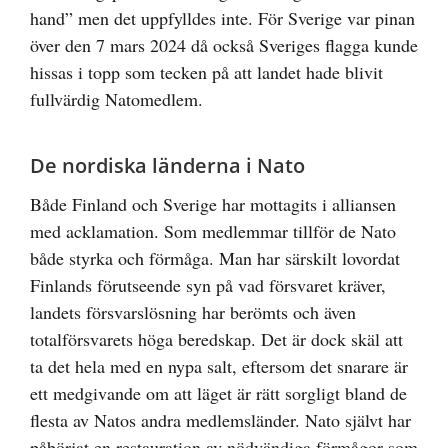
hand” men det uppfylldes inte. För Sverige var pinan
över den 7 mars 2024 då också Sveriges flagga kunde
hissas i topp som tecken på att landet hade blivit
fullvärdig Natomedlem.
De nordiska länderna i Nato
Både Finland och Sverige har mottagits i alliansen
med acklamation. Som medlemmar tillför de Nato
både styrka och förmåga. Man har särskilt lovordat
Finlands förutseende syn på vad försvaret kräver,
landets försvarslösning har berömts och även
totalförsvarets höga beredskap. Det är dock skäl att
ta det hela med en nypa salt, eftersom det snarare är
ett medgivande om att läget är rätt sorgligt bland de
flesta av Natos andra medlemsländer. Nato självt har
påbörjat en restauration av nödvändiga förmågor som