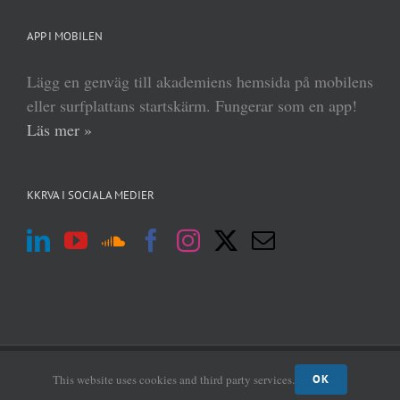
APP I MOBILEN
Lägg en genväg till akademiens hemsida på mobilens
eller surfplattans startskärm. Fungerar som en app!
Läs mer »
KKRVA I SOCIALA MEDIER
(c) Kungl Krigsvetenskapsakademien 2013–
2026 | Form:
MABRAB
|
Admin
This website uses cookies and third party services.
OK
login