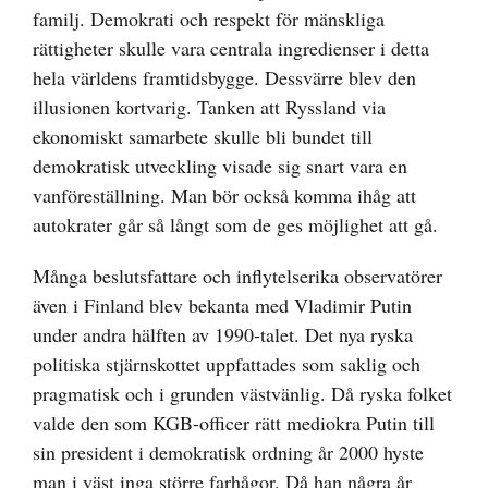
familj. Demokrati och respekt för mänskliga
rättigheter skulle vara centrala ingredienser i detta
hela världens framtidsbygge. Dessvärre blev den
illusionen kortvarig. Tanken att Ryssland via
ekonomiskt samarbete skulle bli bundet till
demokratisk utveckling visade sig snart vara en
vanföreställning. Man bör också komma ihåg att
autokrater går så långt som de ges möjlighet att gå.
Många beslutsfattare och inflytelserika observatörer
även i Finland blev bekanta med Vladimir Putin
under andra hälften av 1990-talet. Det nya ryska
politiska stjärnskottet uppfattades som saklig och
pragmatisk och i grunden västvänlig. Då ryska folket
valde den som KGB-officer rätt mediokra Putin till
sin president i demokratisk ordning år 2000 hyste
man i väst inga större farhågor. Då han några år