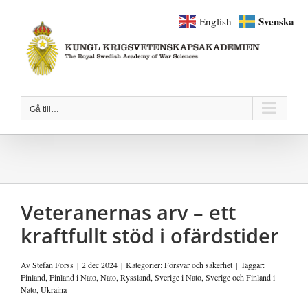
Fortsätt
Svenska
English
till
innehållet
Gå till…
Veteranernas arv – ett
kraftfullt stöd i ofärdstider
Av
Stefan Forss
|
2 dec 2024
|
Kategorier:
Försvar och säkerhet
|
Taggar:
Finland
,
Finland i Nato
,
Nato
,
Ryssland
,
Sverige i Nato
,
Sverige och Finland i
Nato
,
Ukraina