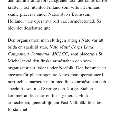
den dominerande försvarsgrenen och det fanns därför
krafter i och utanför Finland som ville att Finland
skulle placeras under Natos stab i Brunssum,
Holland, vars operativa roll varit armébetonad. Så
blev det dessbättre inte.
Den organisation man slutligen antog i Nato var att
bilda en särskild stab,
Nato Multi Corps Land
Component Command (MCLCC)
som placeras i St.
Michel invid den finska arméstaben och som
organisatoriskt lyder under Norfolk. Den kommer att
ansvara för planeringen av Natos markoperationer i
norr och samarbetar nära med finska arméstaben och
speciellt även med Sverige och Norge. Staben
kommer att ledas av en finsk general. Finska
arméchefen, generallöjtnant Pasi Välimäki blir dess
första chef.