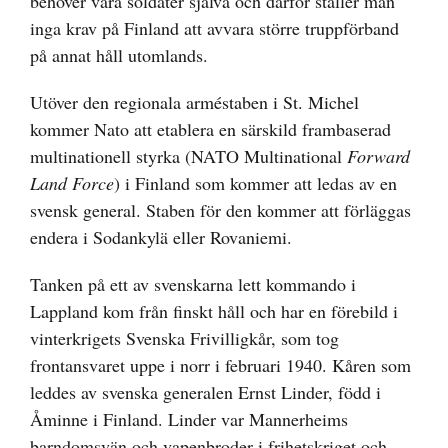
behöver våra soldater själva och därför ställer man
inga krav på Finland att avvara större truppförband
på annat håll utomlands.
Utöver den regionala arméstaben i St. Michel
kommer Nato att etablera en särskild frambaserad
multinationell styrka (NATO Multinational
Forward
Land Force
) i Finland som kommer att ledas av en
svensk general. Staben för den kommer att förläggas
endera i Sodankylä eller Rovaniemi.
Tanken på ett av svenskarna lett kommando i
Lappland kom från finskt håll och har en förebild i
vinterkrigets Svenska Frivilligkår, som tog
frontansvaret uppe i norr i februari 1940. Kåren som
leddes av svenska generalen Ernst Linder, född i
Åminne i Finland. Linder var Mannerheims
barndomsvän och vapenbroder i frihetskriget och