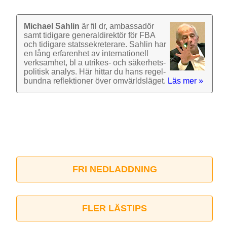
Michael Sahlin
är fil dr, ambassadör
samt tidigare general­direktör för FBA
och tidigare stats­sekre­terare. Sahlin har
en lång erfarenhet av inter­nationell
verk­samhet, bl a utrikes- och säkerhets­
politisk analys. Här hittar du hans regel­
bundna reflek­tioner över omvärlds­läget.
Läs mer »
FRI NEDLADDNING
FLER LÄSTIPS