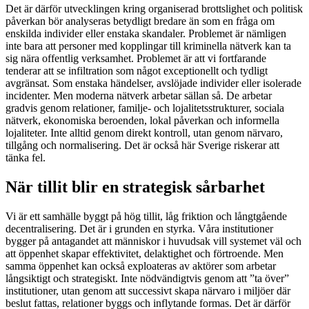
Det är därför utvecklingen kring organiserad brottslighet och politisk
påverkan bör analyseras betydligt bredare än som en fråga om
enskilda individer eller enstaka skandaler. Problemet är nämligen
inte bara att personer med kopplingar till kriminella nätverk kan ta
sig nära offentlig verksamhet. Problemet är att vi fortfarande
tenderar att se infiltration som något exceptionellt och tydligt
avgränsat. Som enstaka händelser, avslöjade individer eller isolerade
incidenter. Men moderna nätverk arbetar sällan så. De arbetar
gradvis genom relationer, familje- och lojalitetsstrukturer, sociala
nätverk, ekonomiska beroenden, lokal påverkan och informella
lojaliteter. Inte alltid genom direkt kontroll, utan genom närvaro,
tillgång och normalisering. Det är också här Sverige riskerar att
tänka fel.
När tillit blir en strategisk sårbarhet
Vi är ett samhälle byggt på hög tillit, låg friktion och långtgående
decentralisering. Det är i grunden en styrka. Våra institutioner
bygger på antagandet att människor i huvudsak vill systemet väl och
att öppenhet skapar effektivitet, delaktighet och förtroende. Men
samma öppenhet kan också exploateras av aktörer som arbetar
långsiktigt och strategiskt. Inte nödvändigtvis genom att ”ta över”
institutioner, utan genom att successivt skapa närvaro i miljöer där
beslut fattas, relationer byggs och inflytande formas. Det är därför