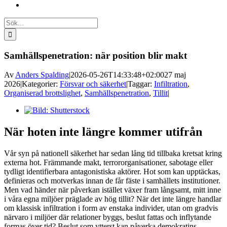
Sök
efter:
Samhällspenetration: när position blir makt
Av
Anders Spalding
|
2026-05-26T14:33:48+02:00
27 maj
2026
|
Kategorier:
Försvar och säkerhet
|
Taggar:
Infiltration
,
Organiserad brottslighet
,
Samhällspenetration
,
Tillit
|
Visa
större
bild
När hoten inte längre kommer utifrån
Vår syn på nationell säkerhet har sedan lång tid tillbaka kretsat kring
externa hot. Främmande makt, terrororganisationer, sabotage eller
tydligt identifierbara antagonistiska aktörer. Hot som kan upptäckas,
definieras och motverkas innan de får fäste i samhällets institutioner.
Men vad händer när påverkan istället växer fram långsamt, mitt inne
i våra egna miljöer präglade av hög tillit? När det inte längre handlar
om klassisk infiltration i form av enstaka individer, utan om gradvis
närvaro i miljöer där relationer byggs, beslut fattas och inflytande
formas över tid? Beslut som ytterst kan påverka demokratins