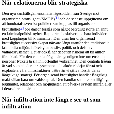
När relationerna blir strategiska
Den nya samhällsgemensamma lägesbilden från Sverige mot
[1]
organiserad brottslighet (SMOB)
och de senaste uppgifterna om
att hundratals svenska politiker kan kopplas till organiserad
[2]
brottslighet
bör därför förstås som något betydligt större än ännu
en kriminalpolitisk nyhet. Rapporten beskriver inte bara individer
med kopplingar till kriminalitet. Den visar hur organiserad
brottslighet successivt skapat närvaro långt utanför den traditionella
kriminella miljön: i företag, arbetsliv, politik och delar av
välfärdssystemet. Det är också här debatten riskerar att bli alltför
förenklad. För den centrala frågan är egentligen inte om enskilda
personer lyckats ta sig in i offentlig verksamhet. Den centrala frågan
är vad som händer när systemhotande aktörer börjar förstå och
exploatera våra tillitsstrukturer bättre än vi själva förstår deras
långsiktiga strategi. För organiserad brottslighet handlar långsiktig
makt sällan bara om våldskapital. Den handlar snarare om tillgång,
legitimitet, relationer och möjligheten att påverka system inifrån eller
i deras direkta närhet.
När infiltration inte längre ser ut som
infiltration