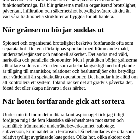
funktionsförmåga. Då blir gränserna mellan organiserad brottslighet,
påverkan, infiltration och säkerhetshot betydligt svårare att dra än
vad våra traditionella strukturer är byggda för att hantera.
När gränserna börjar suddas ut
Spioneri och organiserad brottslighet beskrivs fortfarande ofta som
separata hot. Det ena förknippas spontant med främmande makt,
underrättelsetjänster och nationell säkerhet. Det andra med våld,
narkotika och parallella ekonomier. Men i praktiken börjar gränserna
allt oftare suddas ut. För den som arbetar långsiktigt med inflytande
är tillgång till människor, relationer och beslutsmiljöer ofta betydligt
mer värdefullt än spektakulära operationer. Det handlar inte alltid om
att kontrollera ett system. Ibland räcker det att gradvis påverka det,
förstå det eller skapa närvaro i dess närhet.
När hoten fortfarande gick att sortera
Under min tid inom det militära kontraspionaget fick jag tidigt
fördjupa mig i de fem klassiska säkerhetshoten mot staten och
samhället: främmande underrättelseverksamhet, sabotage,
subversion, kriminalitet och terrorism. Då behandlades de ofta som
relativt tydligt avgränsade kategorier. Olika hot, olika aktörer och