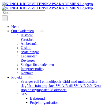
Fortsätt
till
innehållet
Sök
efter:
Hem
Om akademien
Historik
Presidiet
Ämbetsmän
Utskott
Avdelningar
Ledamöter
Revisorer
Stadgar för akademien
Integritetspolicy
Kontakt
Projekt
Sveriges roll i en multipolär värld med multidomäna
slagfält – från projektet SV-A-R till SV-A-R 2.0: Next
stop höstsymposiet 28 oktober!
SES
Bakgrund
Projekt­organisation