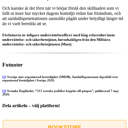
Och kanske är det först när vi börjar förstå den skillnaden som vi
fullt ut inser hur mycket dagens hotmiljö redan har förändrats, och
att samhällspenetrationen sannolikt pågått under betydligt längre tid
än vi varit beredda att se.
Författaren är tidigare underrättelseofficer med lång erfarenhet inom
underrättelse- och säkerhetstjänst, huvudsakligen från den Militära
underrättelse- och säkerhetstjänsten (Must).
Fotnoter
[1]
Sverige mot organiserad brottslighet (SMOB),
Samhällsgemensam lägesbild över
organiserad brottslighet i Sverige 2026.
[2]
Svenska Dagbladet, ”
313 svenska politiker kopplas till gängen”
, publicerad 7 maj
2026.
Dela artikeln – välj plattform!
Facebook
X
Reddit
LinkedIn
WhatsApp
Tumblr
Pinterest
Vk
E-
post
BOOKSTORE