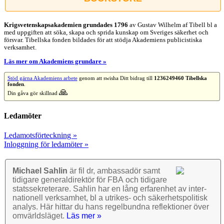
Krigsvetenskap­sakademien grundades 1796
av Gustav Wilhelm af Tibell bl a
med uppgiften att söka, skapa och sprida kunskap om Sveriges säkerhet och
försvar. Tibellska fonden bildades för att stödja Akademiens publicistiska
verksamhet.
Läs mer om Akademiens grundare »
Stöd gärna Akademiens arbete
genom att swisha Ditt bidrag till
1236249460 Tibellska
fonden
.
🙏
Din gåva gör skillnad
Ledamöter
Ledamotsförteckning »
Inloggning för ledamöter »
Michael Sahlin
är fil dr, ambassadör samt
tidigare general­direktör för FBA och tidigare
stats­sekre­terare. Sahlin har en lång erfarenhet av inter­
nationell verk­samhet, bl a utrikes- och säkerhets­politisk
analys. Här hittar du hans regel­bundna reflek­tioner över
omvärlds­läget.
Läs mer »