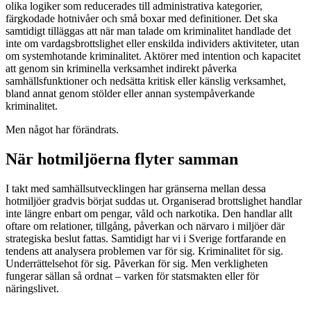
olika logiker som reducerades till administrativa kategorier,
färgkodade hotnivåer och små boxar med definitioner. Det ska
samtidigt tilläggas att när man talade om kriminalitet handlade det
inte om vardagsbrottslighet eller enskilda individers aktiviteter, utan
om systemhotande kriminalitet. Aktörer med intention och kapacitet
att genom sin kriminella verksamhet indirekt påverka
samhällsfunktioner och nedsätta kritisk eller känslig verksamhet,
bland annat genom stölder eller annan systempåverkande
kriminalitet.
Men något har förändrats.
När hotmiljöerna flyter samman
I takt med samhällsutvecklingen har gränserna mellan dessa
hotmiljöer gradvis börjat suddas ut. Organiserad brottslighet handlar
inte längre enbart om pengar, våld och narkotika. Den handlar allt
oftare om relationer, tillgång, påverkan och närvaro i miljöer där
strategiska beslut fattas. Samtidigt har vi i Sverige fortfarande en
tendens att analysera problemen var för sig. Kriminalitet för sig.
Underrättelsehot för sig. Påverkan för sig. Men verkligheten
fungerar sällan så ordnat – varken för statsmakten eller för
näringslivet.