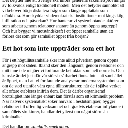
Det betyder inte att Sverige ska införa generella säkerhetsprövningar
av folkvalda enligt traditionell modell. Men det betyder sannolikt att
vi behöver börja diskutera frågor som länge uppfattats som
otänkbara. Hur skyddar vi demokratiska institutioner mot långsiktig
infiltration och påverkan? Hur hanterar vi systemhotande aktörer
som arbetar genom relationer snarare än genom öppna angrepp?
Och hur bygger vi motståndskraft i ett öppet samhälle utan att
förlora det som gör samhället öppet från början?
Ett hot som inte uppträder som ett hot
För i ett högtillitssamhälle sker inte alltid påverkan genom öppna
angrepp mot staten. Ibland sker den långsamt, genom relationer och
mitt inne i de miljöer vi fortfarande betraktar som helt normala. Och
kanske är det just där vår största sårbarhet finns. Inte i att samhället
är öppet, utan i att vi fortfarande analyserar moderna systemhot som
om de stod utanför våra egna tillitsstrukturer, när de i själva verket
allt oftare etableras inifrån dem. Det är därför organiserad
brottslighet inte längre enbart kan förstås som ett kriminellt problem.
När nätverk systematiskt söker närvaro i beslutsmiljöer, bygger
relationer till offentlig verksamhet och gradvis etablerar inflytande i
samhällets strukturer, handlar det ytterst om något större än
kriminalitet.
Det handlar om
samhällspenetration
.