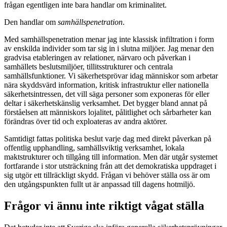
frågan egentligen inte bara handlar om kriminalitet.
Den handlar om
samhällspenetration
.
Med samhällspenetration menar jag inte klassisk infiltration i form
av enskilda individer som tar sig in i slutna miljöer. Jag menar den
gradvisa etableringen av relationer, närvaro och påverkan i
samhällets beslutsmiljöer, tillitsstrukturer och centrala
samhällsfunktioner. Vi säkerhetsprövar idag människor som arbetar
nära skyddsvärd information, kritisk infrastruktur eller nationella
säkerhetsintressen, det vill säga personer som exponeras för eller
deltar i säkerhetskänslig verksamhet. Det bygger bland annat på
förståelsen att människors lojalitet, pålitlighet och sårbarheter kan
förändras över tid och exploateras av andra aktörer.
Samtidigt fattas politiska beslut varje dag med direkt påverkan på
offentlig upphandling, samhällsviktig verksamhet, lokala
maktstrukturer och tillgång till information. Men där utgår systemet
fortfarande i stor utsträckning från att det demokratiska uppdraget i
sig utgör ett tillräckligt skydd. Frågan vi behöver ställa oss är om
den utgångspunkten fullt ut är anpassad till dagens hotmiljö.
Frågor vi ännu inte riktigt vågat ställa