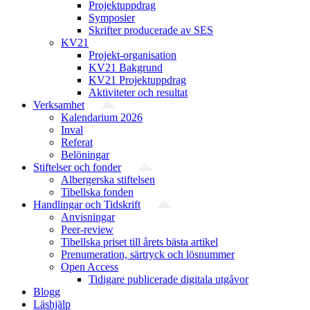
Projektuppdrag
Symposier
Skrifter producerade av SES
KV21
Projekt-organisation
KV21 Bakgrund
KV21 Projektuppdrag
Aktiviteter och resultat
Verksamhet
Kalendarium 2026
Inval
Referat
Belöningar
Stiftelser och fonder
Albergerska stiftelsen
Tibellska fonden
Handlingar och Tidskrift
Anvisningar
Peer-review
Tibellska priset till årets bästa artikel
Prenumeration, särtryck och lösnummer
Open Access
Tidigare publicerade digitala utgåvor
Blogg
Läshjälp