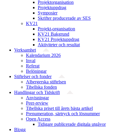
Projekt­organisation
Projektuppdrag
Symposier
Skrifter producerade av SES
KV21
Projekt-organisation
KV21 Bakgrund
KV21 Projektuppdrag
Aktiviteter och resultat
Verksamhet
Kalendarium 2026
Inval
Referat
Belöningar
Stiftelser och fonder
Albergerska stiftelsen
Tibellska fonden
Handlingar och Tidskrift
Anvisningar
Peer-review
Tibellska priset till årets bästa artikel
Prenumeration, särtryck och lösnummer
Open Access
Tidigare publicerade digitala utgåvor
Blogg