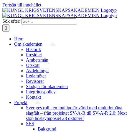
Fortsätt till innehållet
Sök efter:
Hem
Om akademien
Historik
Presidiet
Ämbetsmän
Utskott
Avdelningar
Ledamöter
Revisorer
Stadgar för akademien
Integritetspolicy
Kontakt
Projekt
Sveriges roll i en multipolär värld med multidomäna
slagfält – från projektet SV-A-R till SV-A-R 2.0: Next
stop höstsymposiet 28 oktober!
SES
Bakgrund