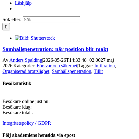
Läshjälp
Sök efter:
Samhällspenetration: när position blir makt
Av
Anders Spalding
|
2026-05-26T14:33:48+02:00
27 maj
2026
|
Kategorier:
Försvar och säkerhet
|
Taggar:
Infiltration
,
Organiserad brottslighet
,
Samhällspenetration
,
Tillit
|
Besökstatistik
Besökare online just nu:
Besökare idag:
Besökare totalt:
Integritetspolicy / GDPR
Följ akademiens hemsida via epost