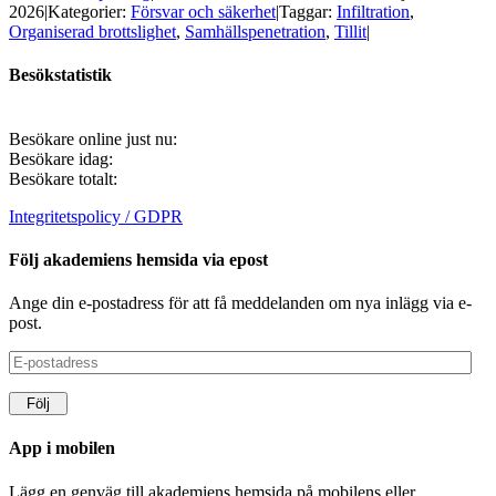
2026
|
Kategorier:
Försvar och säkerhet
|
Taggar:
Infiltration
,
Organiserad brottslighet
,
Samhällspenetration
,
Tillit
|
Besökstatistik
Besökare online just nu:
Besökare idag:
Besökare totalt:
Integritetspolicy / GDPR
Följ akademiens hemsida via epost
Ange din e-postadress för att få meddelanden om nya inlägg via e-
post.
E-
postadress
Följ
App i mobilen
Lägg en genväg till akademiens hemsida på mobilens eller