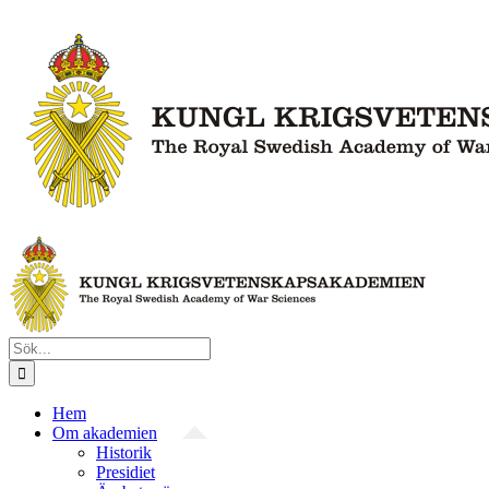
Fortsätt
till
innehållet
Sök
efter:
Hem
Om akademien
Historik
Presidiet