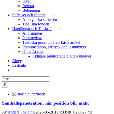
Inval
Referat
Belöningar
Stiftelser och fonder
Albergerska stiftelsen
Tibellska fonden
Handlingar och Tidskrift
Anvisningar
Peer-review
Tibellska priset till årets bästa artikel
Prenumeration, särtryck och lösnummer
Open Access
Tidigare publicerade digitala utgåvor
Blogg
Läshjälp
Sök
efter:
Samhällspenetration: när position blir makt
Av
Anders Spalding
|
2026-05-26T14:33:48+02:00
27 maj