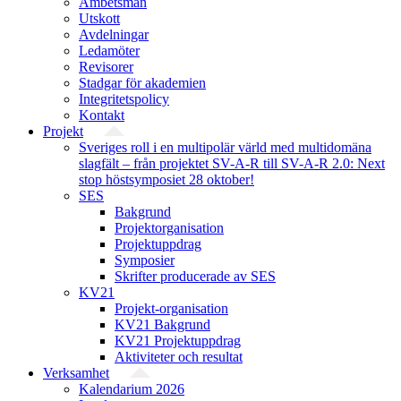
Ämbetsmän
Utskott
Avdelningar
Ledamöter
Revisorer
Stadgar för akademien
Integritetspolicy
Kontakt
Projekt
Sveriges roll i en multipolär värld med multidomäna
slagfält – från projektet SV-A-R till SV-A-R 2.0: Next
stop höstsymposiet 28 oktober!
SES
Bakgrund
Projekt­organisation
Projektuppdrag
Symposier
Skrifter producerade av SES
KV21
Projekt-organisation
KV21 Bakgrund
KV21 Projektuppdrag
Aktiviteter och resultat
Verksamhet
Kalendarium 2026